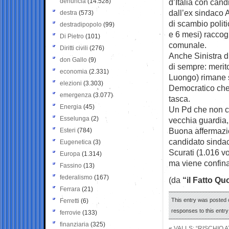
denuncia
(14.528)
d’Italia con cand
dall’ex sindaco 
destra
(573)
di scambio polit
destradipopolo
(99)
e 6 mesi) raccogl
Di Pietro
(101)
comunale.
Diritti civili
(276)
Anche Sinistra di
don Gallo
(9)
di sempre: merit
economia
(2.331)
Luongo) rimane s
elezioni
(3.303)
Democratico che c
emergenza
(3.077)
tasca.
Energia
(45)
Un Pd che non ce
Esselunga
(2)
vecchia guardia,
Buona affermazion
Esteri
(784)
candidato sindac
Eugenetica
(3)
Scurati (1.016 vo
Europa
(1.314)
ma viene confina
Fassino
(13)
federalismo
(167)
(da
“il Fatto Qu
Ferrara
(21)
This entry was posted 
Ferretti
(6)
responses to this entr
ferrovie
(133)
finanziaria
(325)
«
VALLS: “RISCHIO A