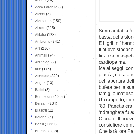
Aborto
(20)
Acca Larentia
(2)
Alcool
(3)
Alemanno
(150)
Alfano
(315)
Sono andati alle 
Alitalia
(123)
bassa della stori
Ambiente
(341)
E i ‘grillini’ han
AN
(210)
Il nuovo sindaco
finanza in aspet
Animali
(74)
cardiopalma.
Arancioni
(2)
Ma ai seggi, con
arte
(175)
giacca, c’era an
Attentato
(329)
dell’apertura del
Auguri
(13)
bufera per la su
Batini
(3)
famiglia mafiosa
Berlusconi
(4.295)
Un rapporto, com
Bersani
(234)
’80: Panetta era
Biasotti
(12)
‘ndrangheta fu as
Boldrini
(4)
Cipriani, Il nuov
Bossi
(1.221)
consigliere comu
Che farà ora Pan
Brambilla
(38)