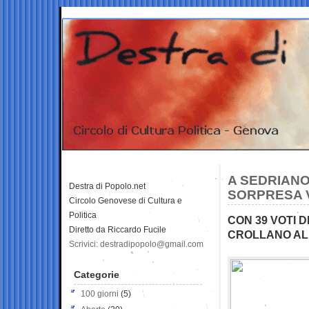
A SEDRIANO
Destra di Popolo.net
SORPRESA V
Circolo Genovese di Cultura e
Politica
CON 39 VOTI D
Diretto da Riccardo Fucile
CROLLANO AL 
Scrivici: destradipopolo@gmail.com
Categorie
100 giorni
(5)