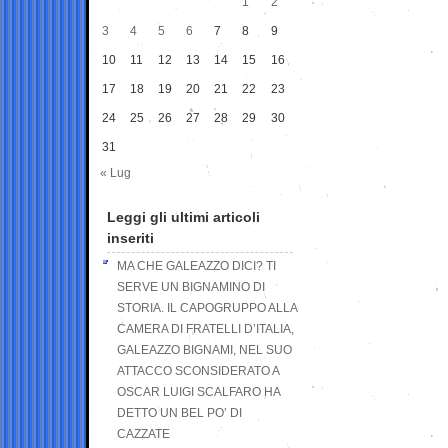
1
2
3
4
5
6
7
8
9
10
11
12
13
14
15
16
17
18
19
20
21
22
23
24
25
26
27
28
29
30
31
« Lug
Leggi gli ultimi articoli
inseriti
MA CHE GALEAZZO DICI? TI
SERVE UN BIGNAMINO DI
STORIA. IL CAPOGRUPPO ALLA
CAMERA DI FRATELLI D’ITALIA,
GALEAZZO BIGNAMI, NEL SUO
ATTACCO SCONSIDERATO A
OSCAR LUIGI SCALFARO HA
DETTO UN BEL PO’ DI
CAZZATE