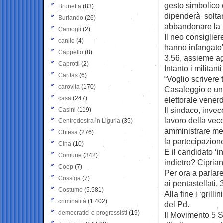
gesto simbolico e
Brunetta
(83)
dipenderà soltan
Burlando
(26)
abbandonare la 
Camogli
(2)
Il neo consiglier
canile
(4)
hanno infangato”.
Cappello
(8)
3.56, assieme agl
Caprotti
(2)
Intanto i militan
Caritas
(6)
“Voglio scrivere
carovita
(170)
Casaleggio e uno
casa
(247)
elettorale vener
Il sindaco, invec
Casini
(119)
lavoro della ve
Centrodestra in Liguria
(35)
amministrare met
Chiesa
(276)
la partecipazione
Cina
(10)
E il candidato ‘
Comune
(342)
indietro? Cipriani
Coop
(7)
Per ora a parlare
Cossiga
(7)
ai pentastellati, 
Costume
(5.581)
Alla fine i ‘gril
criminalità
(1.402)
del Pd.
democratici e progressisti
(19)
Il Movimento 5 Ste