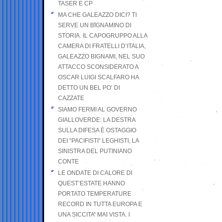
TASER E CP
MA CHE GALEAZZO DICI? TI
SERVE UN BIGNAMINO DI
STORIA. IL CAPOGRUPPO ALLA
CAMERA DI FRATELLI D’ITALIA,
GALEAZZO BIGNAMI, NEL SUO
ATTACCO SCONSIDERATO A
OSCAR LUIGI SCALFARO HA
DETTO UN BEL PO’ DI
CAZZATE
SIAMO FERMI AL GOVERNO
GIALLOVERDE: LA DESTRA
SULLA DIFESA È OSTAGGIO
DEI “PACIFISTI” LEGHISTI, LA
SINISTRA DEL PUTINIANO
CONTE
LE ONDATE DI CALORE DI
QUEST’ESTATE HANNO
PORTATO TEMPERATURE
RECORD IN TUTTA EUROPA E
UNA SICCITA’ MAI VISTA. I