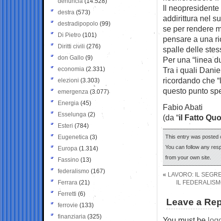
denuncia
(14.528)
Il neopresidente
destra
(573)
addirittura nel s
destradipopolo
(99)
se per rendere 
Di Pietro
(101)
pensare a una ri
Diritti civili
(276)
spalle delle stes
don Gallo
(9)
Per una “linea d
economia
(2.331)
Tra i quali Dani
ricordando che “
elezioni
(3.303)
questo punto spe
emergenza
(3.077)
Energia
(45)
Fabio Abati
Esselunga
(2)
(da “
il Fatto Qu
Esteri
(784)
Eugenetica
(3)
This entry was posted o
You can follow any res
Europa
(1.314)
from your own site.
Fassino
(13)
federalismo
(167)
«
LAVORO: IL SEG
Ferrara
(21)
IL FEDERALISM
Ferretti
(6)
Leave a Rep
ferrovie
(133)
finanziaria
(325)
You must be
log