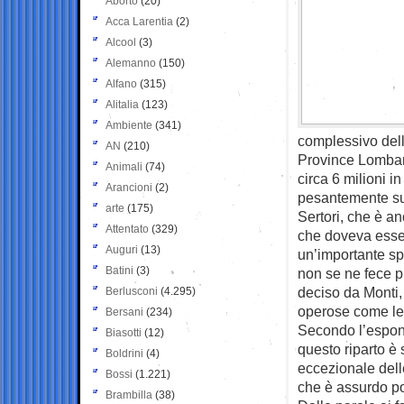
Aborto
(20)
Acca Larentia
(2)
Alcool
(3)
Alemanno
(150)
Alfano
(315)
Alitalia
(123)
Ambiente
(341)
complessivo dell
AN
(210)
Province Lombar
Animali
(74)
circa 6 milioni i
Arancioni
(2)
pesantemente su 
arte
(175)
Sertori, che è an
Attentato
(329)
che doveva esser
Auguri
(13)
un’importante spe
Batini
(3)
non se ne fece p
deciso da Monti,
Berlusconi
(4.295)
operose come le l
Bersani
(234)
Secondo l’espon
Biasotti
(12)
questo riparto è 
Boldrini
(4)
eccezionale dell
Bossi
(1.221)
che è assurdo por
Brambilla
(38)