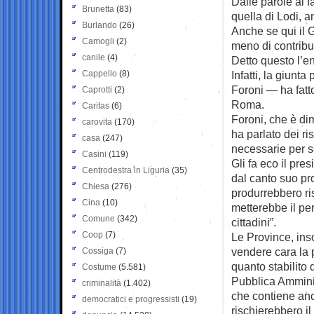
Dalle parole ai f
Brunetta
(83)
quella di Lodi, 
Burlando
(26)
Anche se qui il 
Camogli
(2)
meno di contribut
canile
(4)
Detto questo l’e
Cappello
(8)
Infatti, la giunt
Foroni — ha fatto
Caprotti
(2)
Roma.
Caritas
(6)
Foroni, che è dim
carovita
(170)
ha parlato dei ri
casa
(247)
necessarie per se
Casini
(119)
Gli fa eco il pre
Centrodestra in Liguria
(35)
dal canto suo pr
Chiesa
(276)
produrrebbero ri
Cina
(10)
metterebbe il per
Comune
(342)
cittadini”.
Coop
(7)
Le Province, ins
vendere cara la 
Cossiga
(7)
quanto stabilito 
Costume
(5.581)
Pubblica Amminis
criminalità
(1.402)
che contiene anch
democratici e progressisti
(19)
rischierebbero i