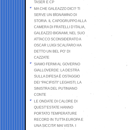
TASER E CP
MA CHE GALEAZZO DICI? TI
SERVE UN BIGNAMINO DI
STORIA. IL CAPOGRUPPO ALLA
CAMERA DI FRATELLI D’ITALIA,
GALEAZZO BIGNAMI, NEL SUO
ATTACCO SCONSIDERATO A
OSCAR LUIGI SCALFARO HA
DETTO UN BEL PO’ DI
CAZZATE
SIAMO FERMI AL GOVERNO
GIALLOVERDE: LA DESTRA
SULLA DIFESA È OSTAGGIO
DEI “PACIFISTI” LEGHISTI, LA
SINISTRA DEL PUTINIANO
CONTE
LE ONDATE DI CALORE DI
QUEST’ESTATE HANNO
PORTATO TEMPERATURE
RECORD IN TUTTA EUROPA E
UNA SICCITA’ MAI VISTA. I