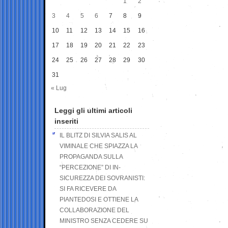
1
2
3
4
5
6
7
8
9
10
11
12
13
14
15
16
17
18
19
20
21
22
23
24
25
26
27
28
29
30
31
« Lug
Leggi gli ultimi articoli
inseriti
IL BLITZ DI SILVIA SALIS AL
VIMINALE CHE SPIAZZA LA
PROPAGANDA SULLA
“PERCEZIONE” DI IN-
SICUREZZA DEI SOVRANISTI:
SI FA RICEVERE DA
PIANTEDOSI E OTTIENE LA
COLLABORAZIONE DEL
MINISTRO SENZA CEDERE SU