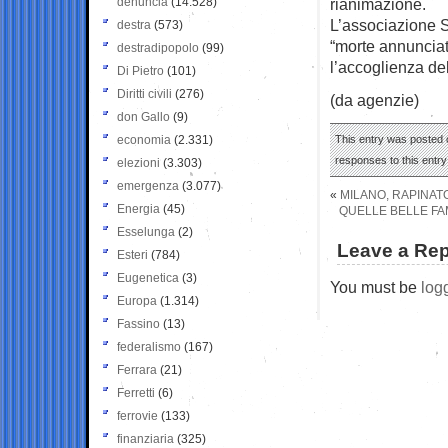
denuncia
(14.528)
rianimazione.
L’associazione S
destra
(573)
“morte annunciata
destradipopolo
(99)
l’accoglienza del
Di Pietro
(101)
Diritti civili
(276)
(da agenzie)
don Gallo
(9)
economia
(2.331)
This entry was posted o
responses to this entr
elezioni
(3.303)
emergenza
(3.077)
«
MILANO, RAPINATO
Energia
(45)
QUELLE BELLE FA
Esselunga
(2)
Leave a Rep
Esteri
(784)
Eugenetica
(3)
You must be
log
Europa
(1.314)
Fassino
(13)
federalismo
(167)
Ferrara
(21)
Ferretti
(6)
ferrovie
(133)
finanziaria
(325)