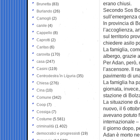
erano chiusi.
Brunetta
(83)
Secondo Sos Boze
Burlando
(26)
sull’emergenza c
Camogli
(2)
In provincia di B
canile
(4)
l’accoglienza, a
Cappello
(8)
sul territorio pr
Caprotti
(2)
chiedere asilo po
Caritas
(6)
La famiglia, com
carovita
(170)
albergo, grazie a
casa
(247)
Per Adan, però, 
l’ascensore. Il 
Casini
(119)
pavimento di una 
Centrodestra in Liguria
(35)
La famiglia ha pa
Chiesa
(276)
giornata, invece, 
Cina
(10)
stazione di Bolz
Comune
(342)
La situazione di 
Coop
(7)
nuovo, il 6 ottob
Cossiga
(7)
avevano potuto f
Costume
(5.581)
internazionale –
criminalità
(1.402)
il giorno dopo, p
democratici e progressisti
(19)
Adan è morto nella