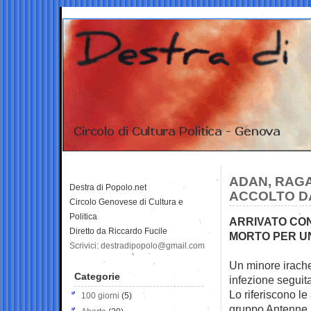
ADAN, RAGA
Destra di Popolo.net
ACCOLTO D
Circolo Genovese di Cultura e
Politica
ARRIVATO CON 
Diretto da Riccardo Fucile
MORTO PER UN
Scrivici: destradipopolo@gmail.com
Un minore irache
Categorie
infezione
seguit
Lo riferiscono l
100 giorni
(5)
gruppo Antenne M