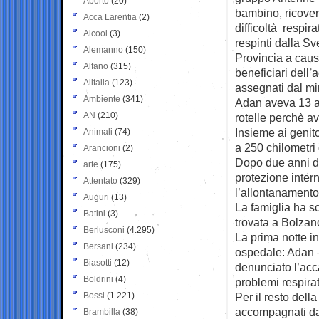
Aborto
(20)
bambino, ricover
Acca Larentia
(2)
difficoltà respira
Alcool
(3)
respinti dalla Sv
Alemanno
(150)
Provincia a caus
Alfano
(315)
beneficiari dell’
Alitalia
(123)
assegnati dal min
Ambiente
(341)
Adan aveva 13 an
AN
(210)
rotelle perchè av
Insieme ai genito
Animali
(74)
a 250 chilometri
Arancioni
(2)
Dopo due anni d’a
arte
(175)
protezione inter
Attentato
(329)
l’allontanamento
Auguri
(13)
La famiglia ha s
Batini
(3)
trovata a Bolzano
Berlusconi
(4.295)
La prima notte in
Bersani
(234)
ospedale: Adan –
Biasotti
(12)
denunciato l’acc
Boldrini
(4)
problemi respirato
Bossi
(1.221)
Per il resto dell
accompagnati da a
Brambilla
(38)