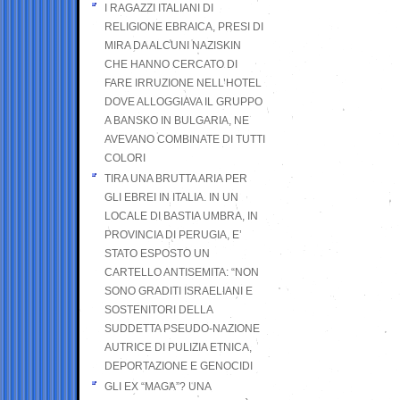
I RAGAZZI ITALIANI DI
RELIGIONE EBRAICA, PRESI DI
MIRA DA ALCUNI NAZISKIN
CHE HANNO CERCATO DI
FARE IRRUZIONE NELL’HOTEL
DOVE ALLOGGIAVA IL GRUPPO
A BANSKO IN BULGARIA, NE
AVEVANO COMBINATE DI TUTTI
COLORI
TIRA UNA BRUTTA ARIA PER
GLI EBREI IN ITALIA. IN UN
LOCALE DI BASTIA UMBRA, IN
PROVINCIA DI PERUGIA, E’
STATO ESPOSTO UN
CARTELLO ANTISEMITA: “NON
SONO GRADITI ISRAELIANI E
SOSTENITORI DELLA
SUDDETTA PSEUDO-NAZIONE
AUTRICE DI PULIZIA ETNICA,
DEPORTAZIONE E GENOCIDI
GLI EX “MAGA”? UNA