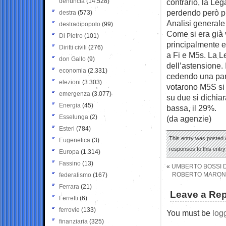
denuncia
(14.528)
contrario, la Le
perdendo però più
destra
(573)
Analisi generale
destradipopolo
(99)
Come si era già vi
Di Pietro
(101)
principalmente el
Diritti civili
(276)
a Fi e M5s. La L
don Gallo
(9)
dell’astensione. 
economia
(2.331)
cedendo una parte
elezioni
(3.303)
votarono M5S si 
emergenza
(3.077)
su due si dichiar
Energia
(45)
bassa, il 29%.
Esselunga
(2)
(da agenzie)
Esteri
(784)
This entry was posted 
Eugenetica
(3)
responses to this entr
Europa
(1.314)
Fassino
(13)
«
UMBERTO BOSSI D
ROBERTO MARONI 
federalismo
(167)
Ferrara
(21)
Leave a Rep
Ferretti
(6)
ferrovie
(133)
You must be
log
finanziaria
(325)