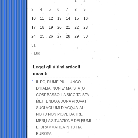
1
2
3
4
5
6
7
8
9
10
11
12
13
14
15
16
17
18
19
20
21
22
23
24
25
26
27
28
29
30
31
« Lug
Leggi gli ultimi articoli
inseriti
IL PO, FIUME PIU’ LUNGO
D’ITALIA, NON E’ MAI STATO
COSI’ BASSO. LA SICCITA’ STA
METTENDO A DURA PROVA I
SUOI VOLUMI D’ACQUA: AL
NORD NON PIOVE DA TRE
MESI,LA SITUAZIONE DEI FIUMI
E’ DRAMMATICA IN TUTTA
EUROPA