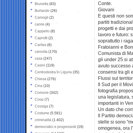
Conte.
Brunetta
(83)
Giovani
Burlando
(26)
E questi non sono
Camogli
(2)
partiti tradiziona
canile
(4)
progetti e dai p
Cappello
(8)
lavoro e futuro: 
Caprotti
(2)
soprattutto i rag
Caritas
(6)
Fratoianni e Bone
carovita
(170)
Comunista di Mar
casa
(247)
gli under 25 si a
avuto successo a
Casini
(119)
consensi tra gli e
Centrodestra in Liguria
(35)
Flussi sul territor
Chiesa
(276)
Il Sud per il Mov
Cina
(10)
fotografia propos
Comune
(342)
una legislatura, 
Coop
(7)
importanti in Ve
Cossiga
(7)
Un dato che conf
Costume
(5.581)
Il Partito democr
criminalità
(1.402)
stelle si sono “m
democratici e progressisti
(19)
omogenea, ora l’