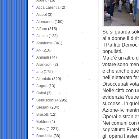
Aborto
(20)
Acca Larentia
(2)
Alcool
(3)
Alemanno
(150)
Alfano
(315)
Se si guarda solo
Alitalia
(123)
alla donne il diri
Ambiente
(341)
il Partito Democr
AN
(210)
populisti.
Ma c’è un altro 
Animali
(74)
votare sono meno
Arancioni
(2)
e che anche ques
arte
(175)
nell’elettorato f
Attentato
(329)
Disoccupati vota
Auguri
(13)
Nelle città con u
Batini
(3)
evidenzia Youtre
Berlusconi
(4.295)
successi. In que
Bersani
(234)
Azione-Iv, mentre
Biasotti
(12)
Operai e stranier
Boldrini
(4)
Nei comuni con u
Bossi
(1.221)
soprattutto Fratel
gli operai l’aste
Brambilla
(38)