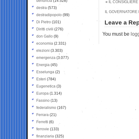
denuncia
(14.528)
«
IL CONSIGLIERE 
destra
(573)
IL GOVERNATORE L
destradipopolo
(99)
Leave a Rep
Di Pietro
(101)
Diritti civili
(276)
You must be
log
don Gallo
(9)
economia
(2.331)
elezioni
(3.303)
emergenza
(3.077)
Energia
(45)
Esselunga
(2)
Esteri
(784)
Eugenetica
(3)
Europa
(1.314)
Fassino
(13)
federalismo
(167)
Ferrara
(21)
Ferretti
(6)
ferrovie
(133)
finanziaria
(325)