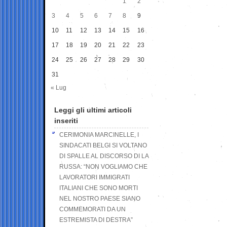
1
2
3
4
5
6
7
8
9
10
11
12
13
14
15
16
17
18
19
20
21
22
23
24
25
26
27
28
29
30
31
« Lug
Leggi gli ultimi articoli
inseriti
CERIMONIA MARCINELLE, I
SINDACATI BELGI SI VOLTANO
DI SPALLE AL DISCORSO DI LA
RUSSA: “NON VOGLIAMO CHE
LAVORATORI IMMIGRATI
ITALIANI CHE SONO MORTI
NEL NOSTRO PAESE SIANO
COMMEMORATI DA UN
ESTREMISTA DI DESTRA”