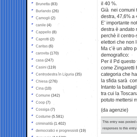
il 40 %.
Brunetta
(83)
Già nei comuni tr
Burlando
(26)
destra, 47,6% a
Camogli
(2)
E’ importante no
canile
(4)
destra è andato m
Cappello
(8)
perchè il centro
Caprotti
(2)
elettori che non 
Caritas
(6)
Ma c’è un altro p
carovita
(170)
demografico:
casa
(247)
Per il Pd questo
come Zingaretti h
Casini
(119)
categoria che ha 
Centrodestra in Liguria
(35)
la sfida sarà co
Chiesa
(276)
Intanto la battagl
Cina
(10)
tra cui la Toscan
Comune
(342)
potuto mettersi m
Coop
(7)
(da agenzie)
Cossiga
(7)
Costume
(5.581)
This entry was posted 
criminalità
(1.402)
responses to this entr
democratici e progressisti
(19)