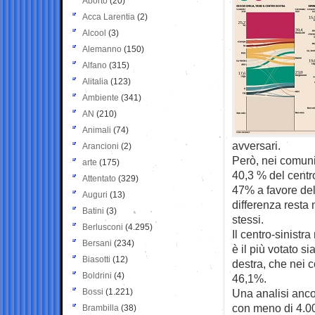
Aborto
(20)
Acca Larentia
(2)
Alcool
(3)
Alemanno
(150)
Alfano
(315)
Alitalia
(123)
Ambiente
(341)
AN
(210)
Animali
(74)
avversari.
Arancioni
(2)
Però, nei comuni 
arte
(175)
40,3 % del centro
Attentato
(329)
47% a favore del
Auguri
(13)
differenza resta
Batini
(3)
stessi.
Berlusconi
(4.295)
Il centro-sinistr
Bersani
(234)
è il più votato 
Biasotti
(12)
destra, che nei 
Boldrini
(4)
46,1%.
Bossi
(1.221)
Una analisi anco
con meno di 4.000
Brambilla
(38)