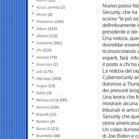
Aborto
(20)
Nuovo passo fal
Acca Larentia
(2)
Security, che ha
Alcool
(3)
scorso “le più si
Alemanno
(150)
definitivamente l
Alfano
(315)
presidente e dei 
Alitalia
(123)
Una notizia, quel
Ambiente
(341)
dovrebbe essere
AN
(210)
riconoscimento 
esperti, farà inf
Animali
(74)
il posto a chi ha
Arancioni
(2)
La notizia del r
arte
(175)
Cybersecurity an
Attentato
(329)
doloroso a Trump
Auguri
(13)
dei presunti brogl
Batini
(3)
Una teoria che fi
Berlusconi
(4.295)
mostrare alcuna 
Bersani
(234)
tribunali si arri
Biasotti
(12)
Security che que
Boldrini
(4)
storia americana
Bossi
(1.221)
Un colpo durissi
di Joe Biden e c
Brambilla
(38)