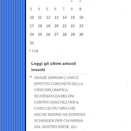
1
2
3
4
5
6
7
8
9
10
11
12
13
14
15
16
17
18
19
20
21
22
23
24
25
26
27
28
29
30
31
« Lug
Leggi gli ultimi articoli
inseriti
GRAZIE GIORGIA! L’UNICO
EFFETTO CONCRETO DELLA
CRISI DIPLOMATICA
SCATENATA DA MELONI
CONTRO SANCHEZ PER IL
CASO CEUTA? ORA CHE
ANCHE MADRID HA SOSPESO
SCHENGEN PER CHI ARRIVA
DAL NOSTRO PAESE, GLI