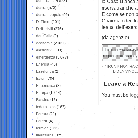
denuncia
(14.528)
la Casa Bianca a 
riservati anche a
destra
(573)
E come se non ba
destradipopolo
(99)
Chairman dei Joi
Di Pietro
(101)
lealtà dell’eserc
Diritti civili
(276)
don Gallo
(9)
(da agenzie)
economia
(2.331)
This entry was posted 
elezioni
(3.303)
responses to this entr
emergenza
(3.077)
Energia
(45)
«
“TRUMP NON HA CH
Esselunga
(2)
BIDEN VINCE
Esteri
(784)
Leave a Rep
Eugenetica
(3)
Europa
(1.314)
You must be
log
Fassino
(13)
federalismo
(167)
Ferrara
(21)
Ferretti
(6)
ferrovie
(133)
finanziaria
(325)