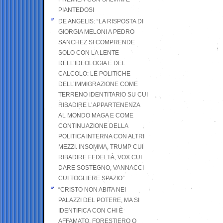
PIANTEDOSI
DE ANGELIS: “LA RISPOSTA DI
GIORGIA MELONI A PEDRO
SANCHEZ SI COMPRENDE
SOLO CON LA LENTE
DELL’IDEOLOGIA E DEL
CALCOLO: LE POLITICHE
DELL’IMMIGRAZIONE COME
TERRENO IDENTITARIO SU CUI
RIBADIRE L’APPARTENENZA
AL MONDO MAGA E COME
CONTINUAZIONE DELLA
POLITICA INTERNA CON ALTRI
MEZZI. INSOMMA, TRUMP CUI
RIBADIRE FEDELTÀ, VOX CUI
DARE SOSTEGNO, VANNACCI
CUI TOGLIERE SPAZIO”
“CRISTO NON ABITA NEI
PALAZZI DEL POTERE, MA SI
IDENTIFICA CON CHI È
AFFAMATO, FORESTIERO O