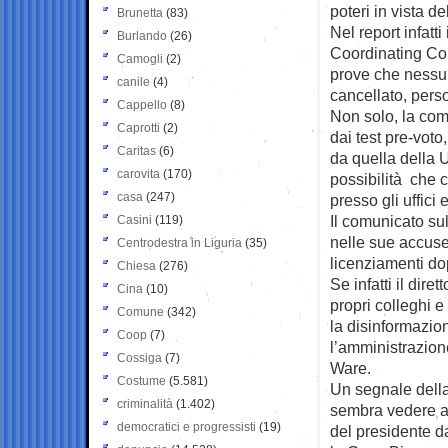
poteri in vista 
Brunetta
(83)
Nel report infatt
Burlando
(26)
Coordinating Co
Camogli
(2)
prove che nessun
canile
(4)
cancellato, perso
Cappello
(8)
Non solo, la comm
Caprotti
(2)
dai test pre-voto,
Caritas
(6)
da quella della 
carovita
(170)
possibilità che ci
casa
(247)
presso gli uffici 
Il comunicato sul
Casini
(119)
nelle sue accuse,
Centrodestra in Liguria
(35)
licenziamenti dop
Chiesa
(276)
Se infatti il dir
Cina
(10)
propri colleghi e
Comune
(342)
la disinformazio
Coop
(7)
l’amministrazion
Cossiga
(7)
Ware.
Costume
(5.581)
Un segnale della
criminalità
(1.402)
sembra vedere an
democratici e progressisti
(19)
del presidente da