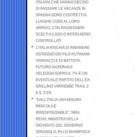
ITALIANI CHE HANNO DECISO
DI PASSARE LE VACANZE IN
SPAGNA SONO COSTRETTI A
LUNGHE CODE AL LORO
ARRIVO, CON PASSEGGERI
SCELTI A CASO O INTERI AEREI
CONTROLLATI
L’ITALIA RISCHIA DI RIMANERE
OSTAGGIO DEI FILO-PUTINIANI
VANNACCI E DI BATTISTA.
FUTURO NAZIONALE
VELEGGIA SOPRA IL 7% E UN
EVENTUALE PARTITO DELL’EX
GRILLINO VARREBBE TRA IL 2
E IL 3.5%
“DALL’ITALIA UNA MISURA
RIDICOLA E
IRRESPONSABILE”: SIRA
REGO, MINISTRA DELLA
GIOVENTÙ DEL GOVERNO
SPAGNOLO, FA LO SHAMPOO A