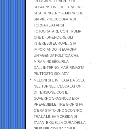
GIORGIA MELONI PER LA
SOSPENSIONE DEL TRATTATO
SI SCHENGEN: “SEMBRA CHE
SIA PIÙ PREOCCUPATA DI
TORNARE A FARSI
FOTOGRAFARE CON TRUMP
CHE DI DIFENDERE GLI
INTERESSI EUROPEI. STA
IMPORTANDO IN EUROPA
UN’AGENDA POLITICA CHE
MIRA A INDEBOLIRLA
DALL’INTERNO. MA È RIMASTA
PIUTTOSTO ISOLATA”
MELONI SI È INFILATA DA SOLA
NEL TUNNEL. L’ESCALATION
DI TENSIONE CON IL
GOVERNO SPAGNOLO ERA
PREVEDIBILE: TRE GIORNI FA
C’ERA STATO UNO SCONTRO
TRA LA LINEA MORBIDA DI
TAJANI E QUELLA DURA DELLA
PREMIER CON SALVINI E