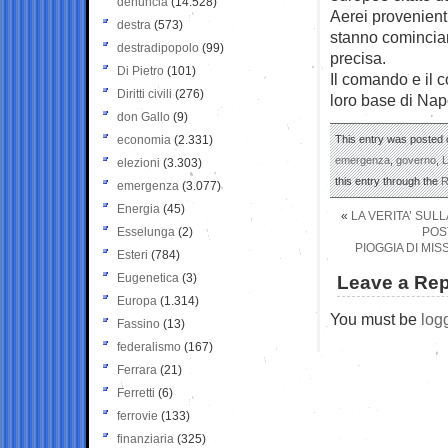
denuncia
(14.528)
Aerei provenient
destra
(573)
stanno cominciand
destradipopolo
(99)
precisa.
Di Pietro
(101)
Il comando e il c
Diritti civili
(276)
loro base di Napo
don Gallo
(9)
economia
(2.331)
This entry was posted 
emergenza
,
governo
,
L
elezioni
(3.303)
this entry through the
R
emergenza
(3.077)
Energia
(45)
«
LA VERITA’ SUL
Esselunga
(2)
POST
PIOGGIA DI MISS
Esteri
(784)
Eugenetica
(3)
Leave a Rep
Europa
(1.314)
You must be
log
Fassino
(13)
federalismo
(167)
Ferrara
(21)
Ferretti
(6)
ferrovie
(133)
finanziaria
(325)