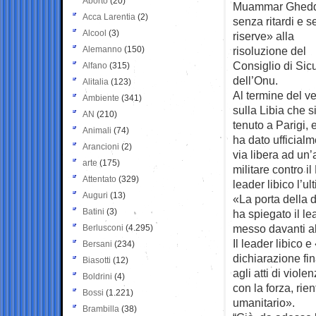
Aborto
(20)
Muammar Gheddaf
Acca Larentia
(2)
senza ritardi e 
Alcool
(3)
riserve» alla
Alemanno
(150)
risoluzione del
Consiglio di Sic
Alfano
(315)
dell’Onu.
Alitalia
(123)
Al termine del ve
Ambiente
(341)
sulla Libia che s
AN
(210)
tenuto a Parigi, 
Animali
(74)
ha dato ufficialm
Arancioni
(2)
via libera ad un
arte
(175)
militare contro i
Attentato
(329)
leader libico l’ul
Auguri
(13)
«La porta della 
Batini
(3)
ha spiegato il l
messo davanti al
Berlusconi
(4.295)
Il leader libico e
Bersani
(234)
dichiarazione fi
Biasotti
(12)
agli atti di violen
Boldrini
(4)
con la forza, ri
Bossi
(1.221)
umanitario».
Brambilla
(38)