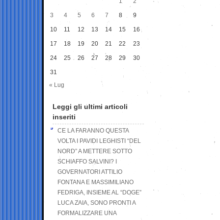
1
2
3
4
5
6
7
8
9
10
11
12
13
14
15
16
17
18
19
20
21
22
23
24
25
26
27
28
29
30
31
« Lug
Leggi gli ultimi articoli
inseriti
CE LA FARANNO QUESTA
VOLTA I PAVIDI LEGHISTI “DEL
NORD” A METTERE SOTTO
SCHIAFFO SALVINI? I
GOVERNATORI ATTILIO
FONTANA E MASSIMILIANO
FEDRIGA, INSIEME AL “DOGE”
LUCA ZAIA, SONO PRONTI A
FORMALIZZARE UNA