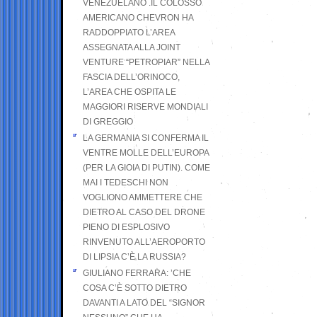
VENEZUELANO .IL COLOSSO
AMERICANO CHEVRON HA
RADDOPPIATO L’AREA
ASSEGNATA ALLA JOINT
VENTURE “PETROPIAR” NELLA
FASCIA DELL’ORINOCO,
L’AREA CHE OSPITA LE
MAGGIORI RISERVE MONDIALI
DI GREGGIO
LA GERMANIA SI CONFERMA IL
VENTRE MOLLE DELL’EUROPA
(PER LA GIOIA DI PUTIN). COME
MAI I TEDESCHI NON
VOGLIONO AMMETTERE CHE
DIETRO AL CASO DEL DRONE
PIENO DI ESPLOSIVO
RINVENUTO ALL’AEROPORTO
DI LIPSIA C’È LA RUSSIA?
GIULIANO FERRARA: ’CHE
COSA C’È SOTTO DIETRO
DAVANTI A LATO DEL “SIGNOR