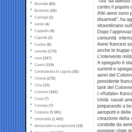
“Già da adesso l
Brunetta
(83)
contro il popolo 
Burlando
(26)
Altri aerei sono 
Camogli
(2)
disarmati”, ha a
canile
(4)
straordinario sull
Cappello
(8)
Dopo l’approvazi
comunità internaz
Caprotti
(2)
Aerei francesi s
Caritas
(6)
anche le truppe d
carovita
(170)
L’intervento mili
casa
(247)
A spiegarlo è st
Casini
(119)
summit e spiegan
Centrodestra in Liguria
(35)
aerei del Colonne
Chiesa
(276)
presidente franc
Cina
(10)
tank del Colonnel
Comune
(342)
I «Rafale» france
Coop
(7)
Unità navali ame
preparando a bom
Cossiga
(7)
aeroporti e delle
Costume
(5.581)
creazione della 
criminalità
(1.402)
condotte da aere
democratici e progressisti
(19)
europee citate d