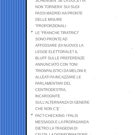
SCHENGEN. SE LA DUCETTA
NON TORNERA’ SUI SUOI
PASSI MADRID HA PRONTE
DELLE MISURE
“PROPORZIONALI
LE “FRANCHE TIRATRICI”
SONO PRONTE AD
AFFOSSARE (DI NUOVO) LA
LEGGE ELETTORALE? IL
BLUFF SULLE PREFERENZE
ANNUNCIATO CON TONI
TRIONFALISTICI DA MELONI E
ALLEATI FA INCAZZARE LE
PARLAMENTARI DEL
CENTRODESTRA,
INCAROGNITE
SULL’ALTERNANZA DI GENERE
CHE NON C’E’
FACT-CHECKING: I FALSI
MESSAGGI E LA PROPAGANDA
DIETRO LA TRAGEDIA DI
CEUTA: LA DISINFORMAZIONE