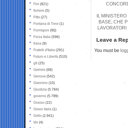
CONCORDA
Fini
(821)
fioriere
(5)
IL MINISTERO
Fitto
(27)
BASE, CHE P
Fontana di Trevi
(1)
LAVORATORI 
Formigoni
(90)
Forza Italia
(596)
Leave a Rep
frana
(9)
You must be
log
Fratelli d'Italia
(291)
Futuro e Libertà
(510)
g8
(25)
Gelmini
(68)
Genova
(542)
Giannino
(10)
Giustizia
(5.784)
governo
(5.799)
Grasso
(22)
Green Italia
(1)
Grillo
(2.941)
Idv
(4)