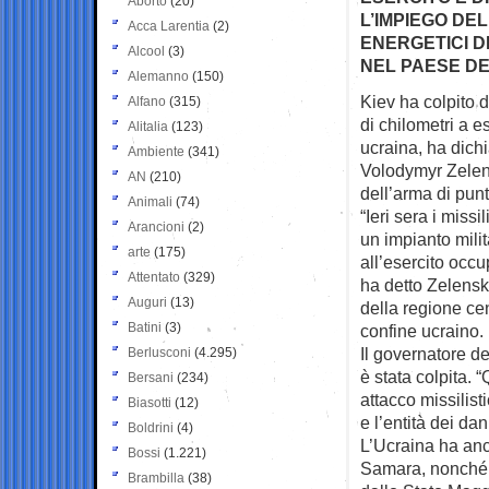
Aborto
(20)
L’IMPIEGO DE
Acca Larentia
(2)
ENERGETICI D
Alcool
(3)
NEL PAESE D
Alemanno
(150)
Kiev ha colpito d
Alfano
(315)
di
chilometri a e
Alitalia
(123)
ucraina, ha dichi
Ambiente
(341)
Volodymyr Zelen
AN
(210)
dell’arma di pun
Animali
(74)
“Ieri sera i miss
Arancioni
(2)
un impianto mili
arte
(175)
all’esercito occu
Attentato
(329)
ha detto Zelensk
Auguri
(13)
della regione cen
Batini
(3)
confine ucraino.
Il governatore d
Berlusconi
(4.295)
è stata colpita. 
Bersani
(234)
attacco missilist
Biasotti
(12)
e l’entità dei da
Boldrini
(4)
L’Ucraina ha anch
Bossi
(1.221)
Samara, nonché u
Brambilla
(38)