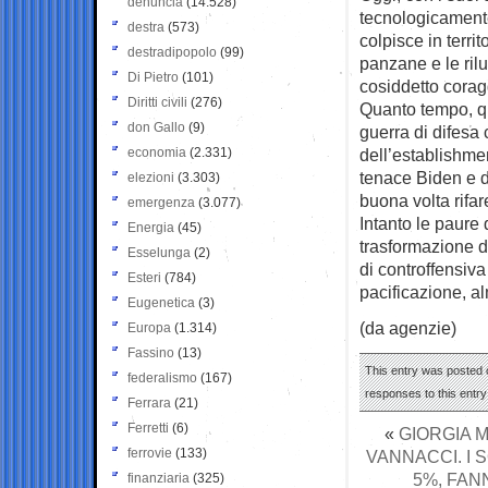
denuncia
(14.528)
tecnologicamente 
destra
(573)
colpisce in terri
destradipopolo
(99)
panzane e le rilu
Di Pietro
(101)
cosiddetto corag
Diritti civili
(276)
Quanto tempo, qua
don Gallo
(9)
guerra di difesa 
economia
(2.331)
dell’establishmen
tenace Biden e 
elezioni
(3.303)
buona volta rifare
emergenza
(3.077)
Intanto le paure
Energia
(45)
trasformazione de
Esselunga
(2)
di controffensiva
Esteri
(784)
pacificazione, al
Eugenetica
(3)
(da agenzie)
Europa
(1.314)
Fassino
(13)
This entry was posted 
federalismo
(167)
responses to this entr
Ferrara
(21)
Ferretti
(6)
«
GIORGIA M
ferrovie
(133)
VANNACCI. I
5%, FAN
finanziaria
(325)