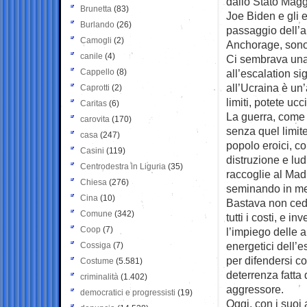
dallo Stato Magg
Brunetta
(83)
Joe Biden e gli e
Burlando
(26)
passaggio dell’a
Camogli
(2)
Anchorage, sono s
canile
(4)
Ci sembrava una 
Cappello
(8)
all’escalation si
all’Ucraina è un
Caprotti
(2)
limiti, potete ucc
Caritas
(6)
La guerra, come 
carovita
(170)
senza quel limit
casa
(247)
popolo eroici, co
Casini
(119)
distruzione e lud
Centrodestra in Liguria
(35)
raccoglie al Ma
Chiesa
(276)
seminando in me
Cina
(10)
Bastava non cede
Comune
(342)
tutti i costi, e 
Coop
(7)
l’impiego delle a
energetici dell’e
Cossiga
(7)
per difendersi co
Costume
(5.581)
deterrenza fatta 
criminalità
(1.402)
aggressore.
democratici e progressisti
(19)
Oggi, con i suoi