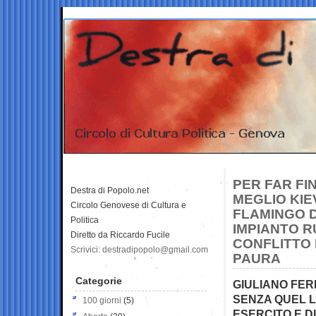
PER FAR FI
Destra di Popolo.net
MEGLIO KIE
Circolo Genovese di Cultura e
FLAMINGO D
Politica
IMPIANTO R
Diretto da Riccardo Fucile
CONFLITTO 
Scrivici: destradipopolo@gmail.com
PAURA
Categorie
GIULIANO FER
SENZA QUEL L
100 giorni
(5)
ESERCITO E D