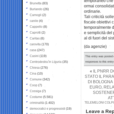
temporaneo che 
Brunetta
(83)
ormai consolidato
Burlando
(26)
ordinarie.
Camogli
(2)
Tali criticità sol
canile
(4)
fiscale obiettivi 
Cappello
(8)
temporalmente defi
e semplicità del 
Caprotti
(2)
al di fuori del si
Caritas
(6)
carovita
(170)
(da agenzie)
casa
(247)
Casini
(119)
This entry was posted 
Centrodestra in Liguria
(35)
responses to this entr
Chiesa
(276)
«
IL PNRR D
Cina
(10)
STATO IL PAR
Comune
(342)
DI BOLOGNA 
Coop
(7)
EURO, RELA
Cossiga
(7)
SOSTENERE
Costume
(5.581)
AT
TELEMELONI COLPIS
criminalità
(1.402)
democratici e progressisti
(19)
Leave a Rep