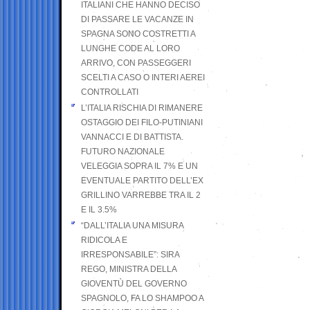
ITALIANI CHE HANNO DECISO
DI PASSARE LE VACANZE IN
SPAGNA SONO COSTRETTI A
LUNGHE CODE AL LORO
ARRIVO, CON PASSEGGERI
SCELTI A CASO O INTERI AEREI
CONTROLLATI
L’ITALIA RISCHIA DI RIMANERE
OSTAGGIO DEI FILO-PUTINIANI
VANNACCI E DI BATTISTA.
FUTURO NAZIONALE
VELEGGIA SOPRA IL 7% E UN
EVENTUALE PARTITO DELL’EX
GRILLINO VARREBBE TRA IL 2
E IL 3.5%
“DALL’ITALIA UNA MISURA
RIDICOLA E
IRRESPONSABILE”: SIRA
REGO, MINISTRA DELLA
GIOVENTÙ DEL GOVERNO
SPAGNOLO, FA LO SHAMPOO A