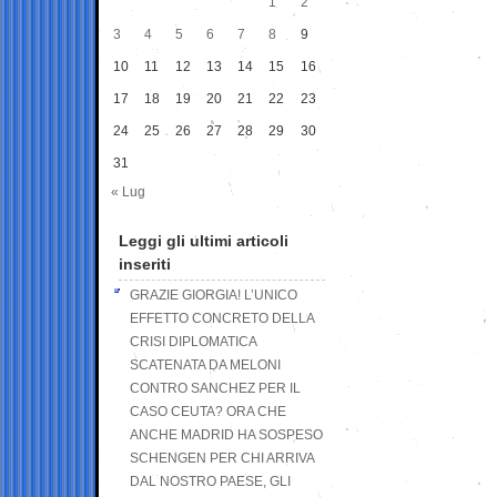
1
2
3
4
5
6
7
8
9
10
11
12
13
14
15
16
17
18
19
20
21
22
23
24
25
26
27
28
29
30
31
« Lug
Leggi gli ultimi articoli
inseriti
GRAZIE GIORGIA! L’UNICO
EFFETTO CONCRETO DELLA
CRISI DIPLOMATICA
SCATENATA DA MELONI
CONTRO SANCHEZ PER IL
CASO CEUTA? ORA CHE
ANCHE MADRID HA SOSPESO
SCHENGEN PER CHI ARRIVA
DAL NOSTRO PAESE, GLI