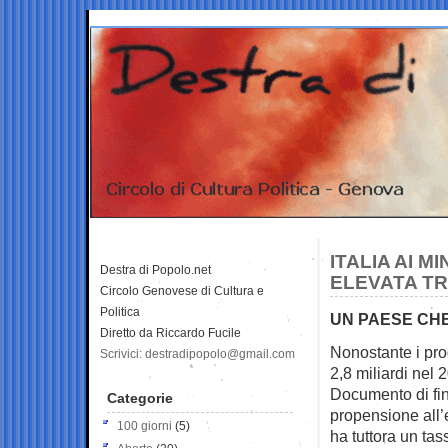
ITALIA AI M
Destra di Popolo.net
ELEVATA T
Circolo Genovese di Cultura e
Politica
UN PAESE CHE
Diretto da Riccardo Fucile
Nonostante i prog
Scrivici: destradipopolo@gmail.com
2,8 miliardi
nel 
Documento di fin
Categorie
propensione all’e
100 giorni
(5)
ha tuttora un tass