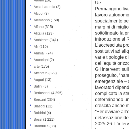
Aborto
(20)
Ue.
Acca Larentia
(2)
Permangono livell
Alcool
(3)
lavoro autonomo,
Alemanno
(150)
specialmente per
margini di miglio
Alfano
(315)
sottolineato la p
Alitalia
(123)
introduzione al R
Ambiente
(341)
L’accresciuta pro
AN
(210)
sostitutivi ad ali
Animali
(74)
varie tipologie d
Arancioni
(2)
dell’equità orizz
arte
(175)
Gli interventi su
Attentato
(329)
proseguito, “han
Auguri
(13)
emergenziale – a
Batini
(3)
lavoratori dipend
complicato la str
Berlusconi
(4.295)
determinando un 
Bersani
(234)
crescita anche m
Biasotti
(12)
“Per ovviare all’
Boldrini
(4)
detassazione degl
Bossi
(1.221)
2025-26. L’inter
Brambilla
(38)