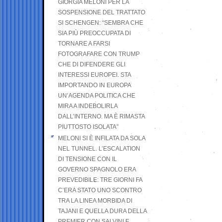
GIORGIA MELONI PER LA
SOSPENSIONE DEL TRATTATO
SI SCHENGEN: “SEMBRA CHE
SIA PIÙ PREOCCUPATA DI
TORNARE A FARSI
FOTOGRAFARE CON TRUMP
CHE DI DIFENDERE GLI
INTERESSI EUROPEI. STA
IMPORTANDO IN EUROPA
UN’AGENDA POLITICA CHE
MIRA A INDEBOLIRLA
DALL’INTERNO. MA È RIMASTA
PIUTTOSTO ISOLATA”
MELONI SI È INFILATA DA SOLA
NEL TUNNEL. L’ESCALATION
DI TENSIONE CON IL
GOVERNO SPAGNOLO ERA
PREVEDIBILE: TRE GIORNI FA
C’ERA STATO UNO SCONTRO
TRA LA LINEA MORBIDA DI
TAJANI E QUELLA DURA DELLA
PREMIER CON SALVINI E