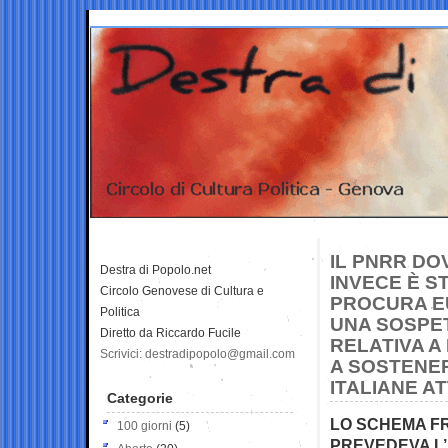
IL PNRR DO
Destra di Popolo.net
INVECE È S
Circolo Genovese di Cultura e
PROCURA EU
Politica
UNA SOSPET
Diretto da Riccardo Fucile
RELATIVA A
Scrivici: destradipopolo@gmail.com
A SOSTENER
ITALIANE A
Categorie
LO SCHEMA F
100 giorni
(5)
PREVEDEVA L’