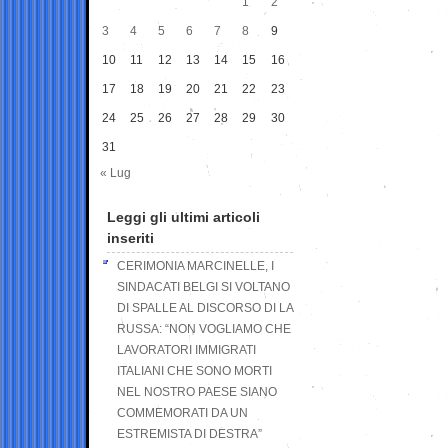
1
2
3
4
5
6
7
8
9
10
11
12
13
14
15
16
17
18
19
20
21
22
23
24
25
26
27
28
29
30
31
« Lug
Leggi gli ultimi articoli
inseriti
CERIMONIA MARCINELLE, I
SINDACATI BELGI SI VOLTANO
DI SPALLE AL DISCORSO DI LA
RUSSA: “NON VOGLIAMO CHE
LAVORATORI IMMIGRATI
ITALIANI CHE SONO MORTI
NEL NOSTRO PAESE SIANO
COMMEMORATI DA UN
ESTREMISTA DI DESTRA”