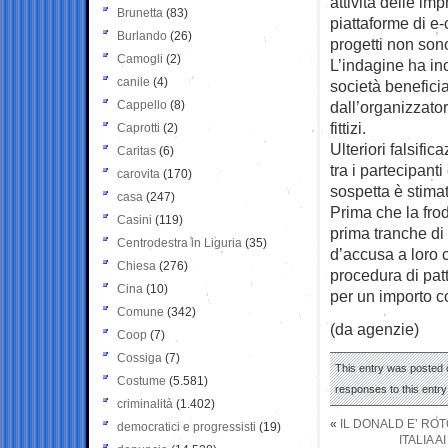
attività delle imp
Brunetta
(83)
piattaforme di e-
Burlando
(26)
progetti non sono
Camogli
(2)
L’indagine ha ino
canile
(4)
società beneficia
Cappello
(8)
dall’organizzator
fittizi.
Caprotti
(2)
Ulteriori falsifica
Caritas
(6)
tra i partecipant
carovita
(170)
sospetta è stimat
casa
(247)
Prima che la fro
Casini
(119)
prima tranche di
Centrodestra in Liguria
(35)
d’accusa a loro c
Chiesa
(276)
procedura di pat
Cina
(10)
per un importo c
Comune
(342)
(da agenzie)
Coop
(7)
Cossiga
(7)
This entry was posted 
Costume
(5.581)
responses to this entr
criminalità
(1.402)
«
IL DONALD E’ RO
democratici e progressisti
(19)
ITALIA 