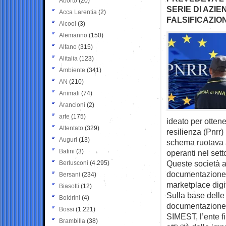
Aborto
(20)
SERIE DI AZIE
Acca Larentia
(2)
FALSIFICAZI
Alcool
(3)
Alemanno
(150)
Alfano
(315)
Alitalia
(123)
Ambiente
(341)
AN
(210)
Animali
(74)
Arancioni
(2)
arte
(175)
ideato per otten
Attentato
(329)
resilienza (Pnrr)
Auguri
(13)
schema ruotava a
Batini
(3)
operanti nel set
Queste società av
Berlusconi
(4.295)
documentazione p
Bersani
(234)
marketplace digit
Biasotti
(12)
Sulla base delle 
Boldrini
(4)
documentazione f
Bossi
(1.221)
SIMEST, l’ente fi
Brambilla
(38)