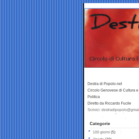
Destra di Popolo.net
Circolo Genovese di Cultura e
Politica
Diretto da Riccardo Fucile
Scrivici: destradipopolo@gma
Categorie
100 giorni
(5)