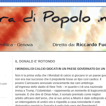
IL DONALD E’ ROTONDO
I MONDIALI DI CALCIO GIOCATI IN UN PAESE GOVERNATO DA U
Non è la prima volta che i Mondiali di calcio si giocano in un paese g
non era mai successo che il prepotente fosse un tipo così caotico. Il
povero Cannavaro annusato voracemente dai cani antidroga
il.com
all’ingresso dello stadio di New York – in quanto c.t di una nazionale
invisa a Trump, l’Uzbekistan – rappresenta un momento di tragicomicit
surreale. E che dire di Omar Artan, il somalo premiato come miglior
arbitro africano dell’anno, che al suo arrivo a Miami è stato sottoposto 
un interrogatorio di undici ore e rispedito a casa nonostante il visto
diplomatico perché la Somalia è nella lista nera del Presidente?