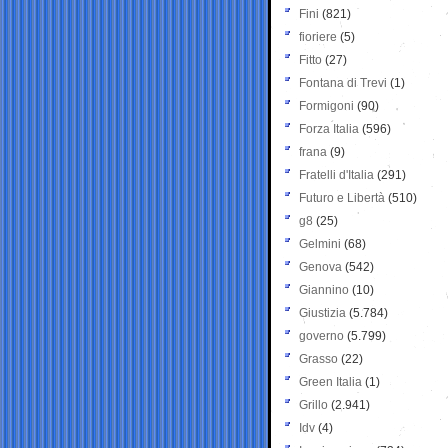
Fini
(821)
fioriere
(5)
Fitto
(27)
Fontana di Trevi
(1)
Formigoni
(90)
Forza Italia
(596)
frana
(9)
Fratelli d'Italia
(291)
Futuro e Libertà
(510)
g8
(25)
Gelmini
(68)
Genova
(542)
Giannino
(10)
Giustizia
(5.784)
governo
(5.799)
Grasso
(22)
Green Italia
(1)
Grillo
(2.941)
Idv
(4)