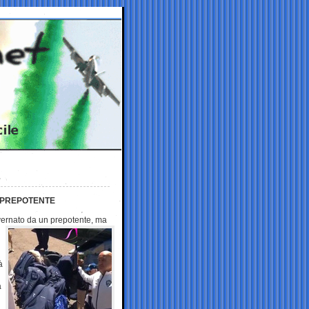
N PREPOTENTE
overnato da un
prepotente, ma
à
a