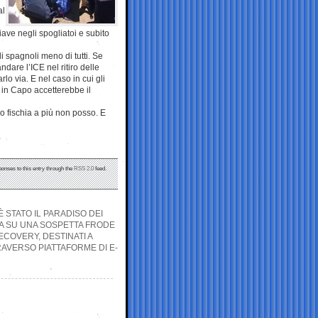
al
ave negli spogliatoi e subito
i spagnoli meno di tutti. Se
are l’ICE nel ritiro delle
o via. E nel caso in cui gli
 in Capo accetterebbe il
o fischia a più non posso. E
ponses to this entry through the
RSS 2.0
feed.
È STATO IL PARADISO DEI
GA SU UNA SOSPETTA FRODE
ECOVERY, DESTINATI A
RAVERSO PIATTAFORME DI E-