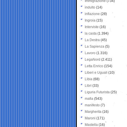
Immigrazione
(734)
indulto
(14)
inflazione
(26)
Ingroia
(15)
Interviste
(16)
la casta
(1.394)
La Destra
(45)
La Sapienza
(5)
Lavoro
(1.316)
LegaNord
(2.411)
Letta Enrico
(154)
Liberi e Uguali
(10)
Libia
(68)
Libri
(33)
Liguria Futurista
(25)
mafia
(543)
manifesto
(7)
Margherita
(16)
Maroni
(171)
Mastella
(16)