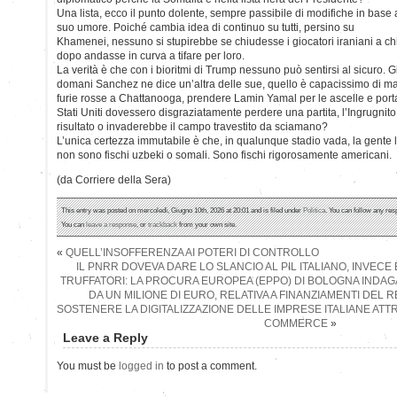
Una lista, ecco il punto dolente, sempre passibile di modifiche in base 
suo umore. Poiché cambia idea di continuo su tutti, persino su
Khamenei, nessuno si stupirebbe se chiudesse i giocatori iraniani a chi
dopo andasse in curva a tifare per loro.
La verità è che con i bioritmi di Trump nessuno può sentirsi al sicuro. Gl
domani Sanchez ne dice un’altra delle sue, quello è capacissimo di mand
furie rosse a Chattanooga, prendere Lamin Yamal per le ascelle e portarl
Stati Uniti dovessero disgraziatamente perdere una partita, l’Ingrugnito
risultato o invaderebbe il campo travestito da sciamano?
L’unica certezza immutabile è che, in qualunque stadio vada, la gente l
non sono fischi uzbeki o somali. Sono fischi rigorosamente americani.
(da Corriere della Sera)
This entry was posted on mercoledì, Giugno 10th, 2026 at 20:01 and is filed under
Politica
. You can follow any res
You can
leave a response
, or
trackback
from your own site.
«
QUELL’INSOFFERENZA AI POTERI DI CONTROLLO
IL PNRR DOVEVA DARE LO SLANCIO AL PIL ITALIANO, INVECE 
TRUFFATORI: LA PROCURA EUROPEA (EPPO) DI BOLOGNA INDA
DA UN MILIONE DI EURO, RELATIVA A FINANZIAMENTI DEL R
SOSTENERE LA DIGITALIZZAZIONE DELLE IMPRESE ITALIANE ATT
COMMERCE
»
Leave a Reply
You must be
logged in
to post a comment.