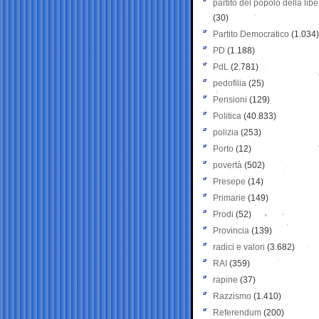
partito del popolo della libe
(30)
Partito Democratico
(1.034)
PD
(1.188)
PdL
(2.781)
pedofilia
(25)
Pensioni
(129)
Politica
(40.833)
polizia
(253)
Porto
(12)
povertà
(502)
Presepe
(14)
Primarie
(149)
Prodi
(52)
Provincia
(139)
radici e valori
(3.682)
RAI
(359)
rapine
(37)
Razzismo
(1.410)
Referendum
(200)