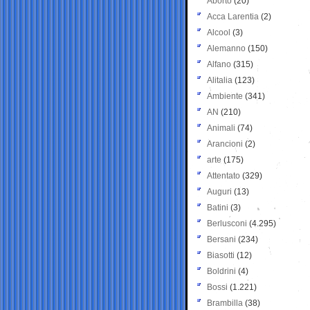
Aborto
(20)
Acca Larentia
(2)
Alcool
(3)
Alemanno
(150)
Alfano
(315)
Alitalia
(123)
Ambiente
(341)
AN
(210)
Animali
(74)
Arancioni
(2)
arte
(175)
Attentato
(329)
Auguri
(13)
Batini
(3)
Berlusconi
(4.295)
Bersani
(234)
Biasotti
(12)
Boldrini
(4)
Bossi
(1.221)
Brambilla
(38)