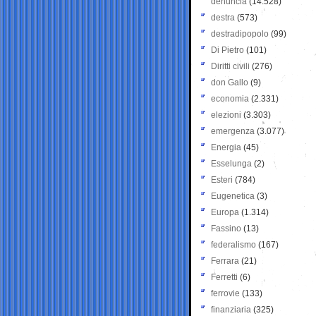
denuncia
(14.528)
destra
(573)
destradipopolo
(99)
Di Pietro
(101)
Diritti civili
(276)
don Gallo
(9)
economia
(2.331)
elezioni
(3.303)
emergenza
(3.077)
Energia
(45)
Esselunga
(2)
Esteri
(784)
Eugenetica
(3)
Europa
(1.314)
Fassino
(13)
federalismo
(167)
Ferrara
(21)
Ferretti
(6)
ferrovie
(133)
finanziaria
(325)