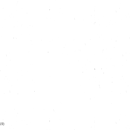
)
19)