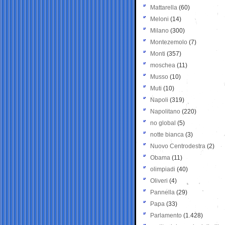
Mattarella
(60)
Meloni
(14)
Milano
(300)
Montezemolo
(7)
Monti
(357)
moschea
(11)
Musso
(10)
Muti
(10)
Napoli
(319)
Napolitano
(220)
no global
(5)
notte bianca
(3)
Nuovo Centrodestra
(2)
Obama
(11)
olimpiadi
(40)
Oliveri
(4)
Pannella
(29)
Papa
(33)
Parlamento
(1.428)