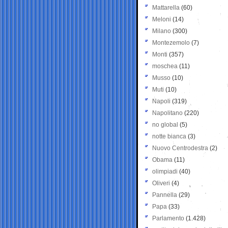
Mattarella
(60)
Meloni
(14)
Milano
(300)
Montezemolo
(7)
Monti
(357)
moschea
(11)
Musso
(10)
Muti
(10)
Napoli
(319)
Napolitano
(220)
no global
(5)
notte bianca
(3)
Nuovo Centrodestra
(2)
Obama
(11)
olimpiadi
(40)
Oliveri
(4)
Pannella
(29)
Papa
(33)
Parlamento
(1.428)