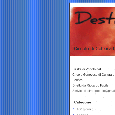
Destra di Popolo.net
Circolo Genovese di Cultura e
Politica
Diretto da Riccardo Fucile
Scrivici: destradipopolo@gma
Categorie
100 giorni
(5)