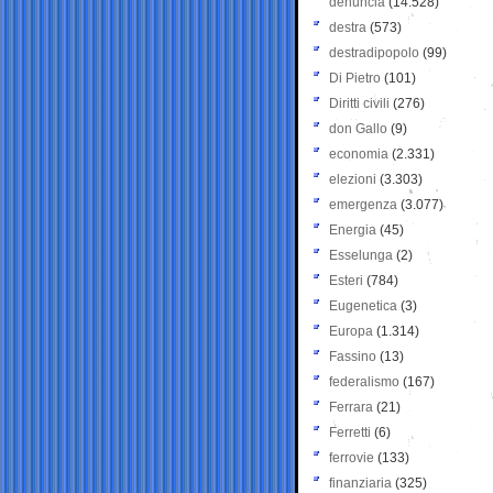
denuncia
(14.528)
destra
(573)
destradipopolo
(99)
Di Pietro
(101)
Diritti civili
(276)
don Gallo
(9)
economia
(2.331)
elezioni
(3.303)
emergenza
(3.077)
Energia
(45)
Esselunga
(2)
Esteri
(784)
Eugenetica
(3)
Europa
(1.314)
Fassino
(13)
federalismo
(167)
Ferrara
(21)
Ferretti
(6)
ferrovie
(133)
finanziaria
(325)