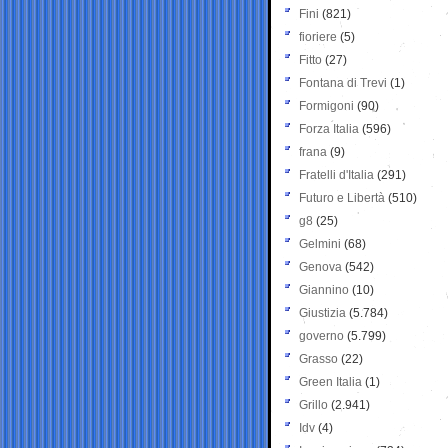
Fini
(821)
fioriere
(5)
Fitto
(27)
Fontana di Trevi
(1)
Formigoni
(90)
Forza Italia
(596)
frana
(9)
Fratelli d'Italia
(291)
Futuro e Libertà
(510)
g8
(25)
Gelmini
(68)
Genova
(542)
Giannino
(10)
Giustizia
(5.784)
governo
(5.799)
Grasso
(22)
Green Italia
(1)
Grillo
(2.941)
Idv
(4)