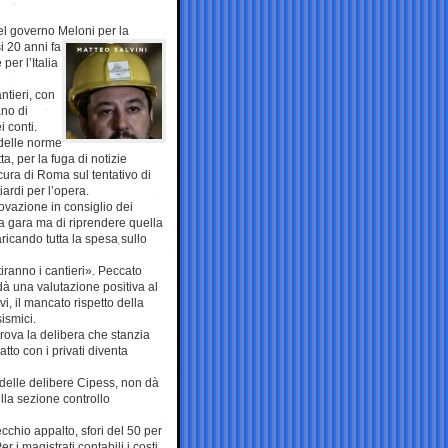
 del governo Meloni
per la
i 20 anni fa
per l’Italia
ntieri, con
ano di
i conti.
 delle norme
a, per la fuga di notizie
cura di Roma sul tentativo di
iardi per l’opera.
ovazione in consiglio dei
va gara ma di riprendere quella
ricando tutta la spesa sullo
tiranno i cantieri». Peccato
 dà una valutazione positiva al
i, il mancato rispetto della
sismici.
prova la delibera che stanzia
atto con i privati diventa
à delle delibere Cipess, non dà
lla sezione controllo
vecchio appalto, sfori del 50 per
r i magistrati contabili i costi