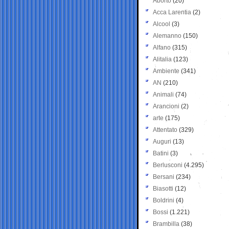
Aborto
(20)
Acca Larentia
(2)
Alcool
(3)
Alemanno
(150)
Alfano
(315)
Alitalia
(123)
Ambiente
(341)
AN
(210)
Animali
(74)
Arancioni
(2)
arte
(175)
Attentato
(329)
Auguri
(13)
Batini
(3)
Berlusconi
(4.295)
Bersani
(234)
Biasotti
(12)
Boldrini
(4)
Bossi
(1.221)
Brambilla
(38)