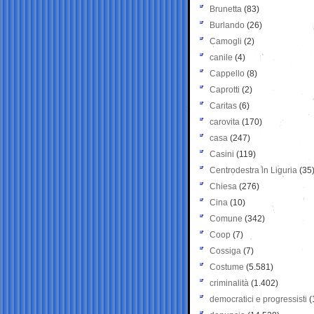
Brunetta
(83)
Burlando
(26)
Camogli
(2)
canile
(4)
Cappello
(8)
Caprotti
(2)
Caritas
(6)
carovita
(170)
casa
(247)
Casini
(119)
Centrodestra in Liguria
(35
Chiesa
(276)
Cina
(10)
Comune
(342)
Coop
(7)
Cossiga
(7)
Costume
(5.581)
criminalità
(1.402)
democratici e progressisti
(