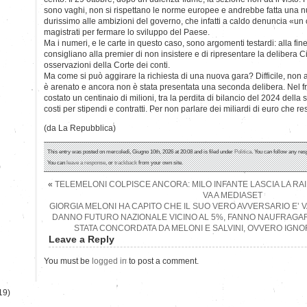
sono vaghi, non si rispettano le norme europee e andrebbe fatta una 
durissimo alle ambizioni del governo, che infatti a caldo denuncia «un
magistrati per fermare lo sviluppo del Paese.
Ma i numeri, e le carte in questo caso, sono argomenti testardi: alla fine
consigliano alla premier di non insistere e di ripresentare la delibera 
osservazioni della Corte dei conti.
Ma come si può aggirare la richiesta di una nuova gara? Difficile, non a
è arenato e ancora non è stata presentata una seconda delibera. Nel fr
costato un centinaio di milioni, tra la perdita di bilancio del 2024 della 
costi per stipendi e contratti. Per non parlare dei miliardi di euro che r
(da La Repubblica)
This entry was posted on mercoledì, Giugno 10th, 2026 at 20:08 and is filed under
Politica
. You can follow any res
You can
leave a response
, or
trackback
from your own site.
)
«
TELEMELONI COLPISCE ANCORA: MILO INFANTE LASCIA LA RAI,
VA A MEDIASET
GIORGIA MELONI HA CAPITO CHE IL SUO VERO AVVERSARIO E’ 
DANNO FUTURO NAZIONALE VICINO AL 5%, FANNO NAUFRAGAR
STATA CONCORDATA DA MELONI E SALVINI, OVVERO IGN
Leave a Reply
You must be
logged in
to post a comment.
19)