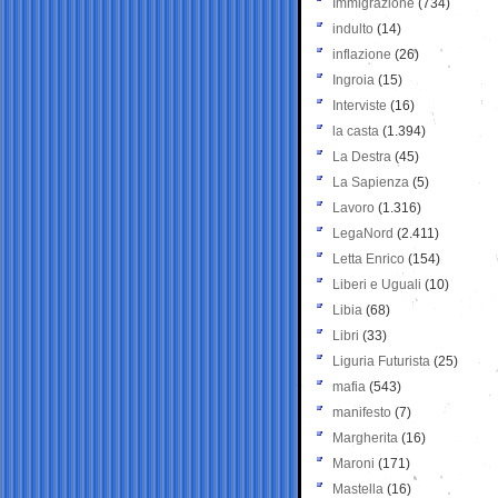
Immigrazione
(734)
indulto
(14)
inflazione
(26)
Ingroia
(15)
Interviste
(16)
la casta
(1.394)
La Destra
(45)
La Sapienza
(5)
Lavoro
(1.316)
LegaNord
(2.411)
Letta Enrico
(154)
Liberi e Uguali
(10)
Libia
(68)
Libri
(33)
Liguria Futurista
(25)
mafia
(543)
manifesto
(7)
Margherita
(16)
Maroni
(171)
Mastella
(16)