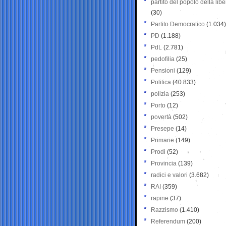
partito del popolo della libe
(30)
Partito Democratico
(1.034)
PD
(1.188)
PdL
(2.781)
pedofilia
(25)
Pensioni
(129)
Politica
(40.833)
polizia
(253)
Porto
(12)
povertà
(502)
Presepe
(14)
Primarie
(149)
Prodi
(52)
Provincia
(139)
radici e valori
(3.682)
RAI
(359)
rapine
(37)
Razzismo
(1.410)
Referendum
(200)