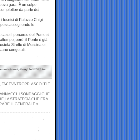
nuova gara. È un colpo
 complotto» da parte dei
 i tecnici di Palazzo Chigi
Cipess accogliendo le
 caso il percorso del Ponte si
attempo, però, il Ponte è già
società Stretto di Messina e i
estano congelati.
ponses to this entry through the
RSS 2.0
feed.
 FACEVA TROPPI ASCOLTI E
VANNACCI. I SONDAGGI CHE
E LA STRATEGIA CHE ERA
ORARE IL GENERALE
»