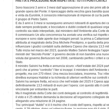
FRETTA E PROCEDURE NON RISPETTATE: TUTTI I PUNTI CRITICI
Sono trascorsi 3 anni e 3 mesi dall’approvazione di uno dei primi atti
grande opera del Ponte: il ripescaggio della vecchia gara bandita quas
e vinta da Eurolink, il consorzio internazionale di imprese di cui fa parte 
il gruppo di Pietro Salini.
E da 3 anni e 3 mesi si susseguono annunci roboanti di apertura dei ca
date sempre posticipate; e bocciature e dubbi costanti di qualsiasi org
controllo sia stato interpellato, dal ministero dell’Ambiente alla Corte de
Il commissario Ue alla concorrenza ha avviato una verifica sul rispetto
europee e sono state aperte due indagini penali: la prima a Caltanissett
attribuita al magistrato della Dna Michele Prestipino, e quella della pro
influenzare i giudici contabili sulla delibera Cipess che stanzia 13,5 mil
Tutto inizia nel marzo del 2023, quando Matteo Salvini festeggia l’appr
ministri del “decreto Ponte”: il governo decide di non bandire una nuo
voluta dal governo Berlusconi nel 2008, cambiando perfino i criteri e ca
Stato.
Il ministro Salvini ha fretta e annuncia sicuro: «Nell’estate del 2024 par
però che al primo “controllo” l’iter si inceppi: il ministero dell’Ambiente
progetto, ma con 270 rilievi. Una mezza bocciatura, insomma. Tra i riliev
direttiva europea Habitat e la richiesta di ulteriori verifiche sui controlli 
Salvini ha sempre fretta, ed ecco che nell’estate del 2025 il Cipess ap
definitivamente 13,5 miliardi di euro per l’opera: con questo atto il contr
vincolante per entrambe le parti.
Ma il magistrato della Corte dei conti delegato al controllo di legittimit
il visto e il 25 ottobre demanda la decisione all’organismo collegiale de
allegando una relazione di 24 pagine.
Tra i principali “dubbi” vi è il rischio che il costo dell’opera, rispetto al 
cento. Il 29 ottobre, dopo un’udienza-fiume, la sezione non dà il visto. Pe