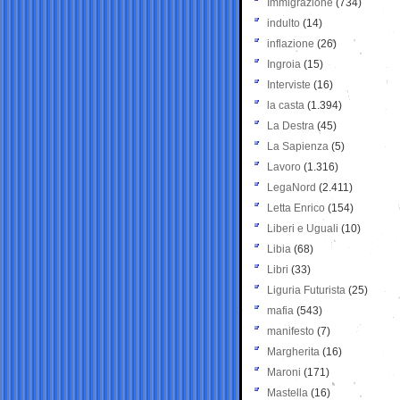
Immigrazione
(734)
indulto
(14)
inflazione
(26)
Ingroia
(15)
Interviste
(16)
la casta
(1.394)
La Destra
(45)
La Sapienza
(5)
Lavoro
(1.316)
LegaNord
(2.411)
Letta Enrico
(154)
Liberi e Uguali
(10)
Libia
(68)
Libri
(33)
Liguria Futurista
(25)
mafia
(543)
manifesto
(7)
Margherita
(16)
Maroni
(171)
Mastella
(16)