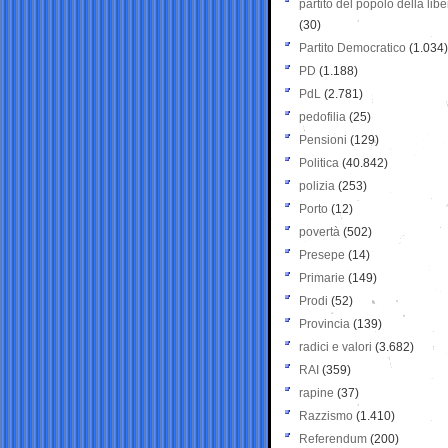
partito del popolo della libe
(30)
Partito Democratico
(1.034)
PD
(1.188)
PdL
(2.781)
pedofilia
(25)
Pensioni
(129)
Politica
(40.842)
polizia
(253)
Porto
(12)
povertà
(502)
Presepe
(14)
Primarie
(149)
Prodi
(52)
Provincia
(139)
radici e valori
(3.682)
RAI
(359)
rapine
(37)
Razzismo
(1.410)
Referendum
(200)