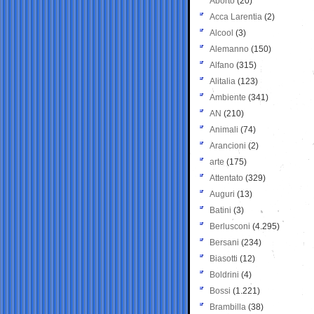
Aborto
(20)
Acca Larentia
(2)
Alcool
(3)
Alemanno
(150)
Alfano
(315)
Alitalia
(123)
Ambiente
(341)
AN
(210)
Animali
(74)
Arancioni
(2)
arte
(175)
Attentato
(329)
Auguri
(13)
Batini
(3)
Berlusconi
(4.295)
Bersani
(234)
Biasotti
(12)
Boldrini
(4)
Bossi
(1.221)
Brambilla
(38)