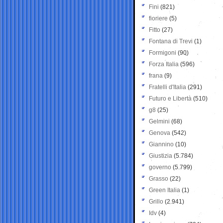
Fini
(821)
fioriere
(5)
Fitto
(27)
Fontana di Trevi
(1)
Formigoni
(90)
Forza Italia
(596)
frana
(9)
Fratelli d'Italia
(291)
Futuro e Libertà
(510)
g8
(25)
Gelmini
(68)
Genova
(542)
Giannino
(10)
Giustizia
(5.784)
governo
(5.799)
Grasso
(22)
Green Italia
(1)
Grillo
(2.941)
Idv
(4)