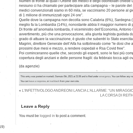
Numeri di fronte ai quali l’Ordine dei medici e degli odontoiatri chiede
nessuno ci ha chiamato per partecipare alla campagna – le parole del pr
medici convenzionati siamo in 60 mila, se vacciniamo 20 persone al gi
di 1 milione di immunizzati ogni 24 ore”.
Quelle dove la campagna non decolla sono Calabria (6%), Sardegna (
meglio fa la Lombardia (14%), nonostante abbia il maggior numero di p
Di fronte all’anomalia lombarda, il viceministro dell’Economia, Antonio 
avvertimento, più che una provocazione, alla giunta leghista guidata da
grado di attuare la vaccinazione, è giusto che subentri lo Stato esercitand
Magrini, direttore Generale dell’Aifa ha sottolineato come “le dosi ch
prossimi due mesi e mezzo, a rendere ospedali e Rsa Covid free”.
Poi cominceranno quelle che, secondo gli esperti, sono le fasi più comp
copertura degli anziani e delle persone fragili: da febbraio tocca agli o
(da agenzie)
)
This entry was posted on martedì, Gennaio 5th, 2021 at 21:56 and is filed under
emergenza
. You can follow any re
You can
leave a response
, or
trackback
from your own site.
«
L’INFETTIVOLOGO ANDREONI LANCIA L’ALLARME: “UN MIRAGGI
LA CORSA DI REITH
Leave a Reply
You must be
logged in
to post a comment.
19)