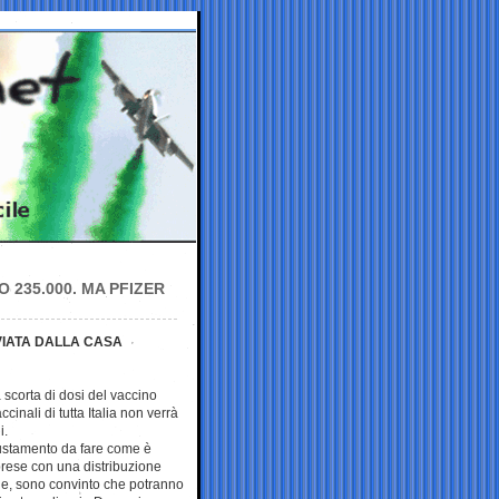
235.000. MA PFIZER
NVIATA DALLA CASA
scorta di dosi del vaccino
cinali di tutta Italia non verrà
i.
iustamento da fare come è
prese con una distribuzione
 Ue, sono convinto che potranno