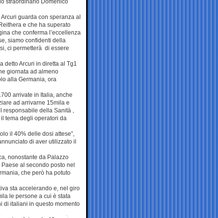
rio straordinario Domenico
e Arcuri guarda con speranza al
 Reithera e che ha superato
agina che conferma l’eccellenza
se, siamo confidenti della
si, ci permetterà di essere
 detto Arcuri in diretta al Tg1
fine giornata ad almeno
olo alla Germania, ora
700 arrivate in Italia, anche
ziare ad arrivarne 15mila e
l responsabile della Sanità ,
il tema degli operatori da
olo il 40% delle dosi attese”,
nunciato di aver utilizzato il
tica, nonostante da Palazzo
ro Paese al secondo posto nel
ermania, che però ha potuto
va sta accelerando e, nel giro
ila le persone a cui è stata
ni di italiani in questo momento