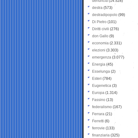
denuncia
(14.528)
destra
(573)
destradipopolo
(99)
Di Pietro
(101)
Diritti civili
(276)
don Gallo
(9)
economia
(2.331)
elezioni
(3.303)
emergenza
(3.077)
Energia
(45)
Esselunga
(2)
Esteri
(784)
Eugenetica
(3)
Europa
(1.314)
Fassino
(13)
federalismo
(167)
Ferrara
(21)
Ferretti
(6)
ferrovie
(133)
finanziaria
(325)