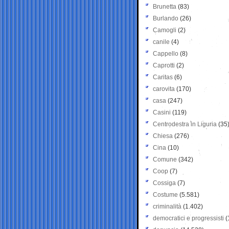
Brunetta
(83)
Burlando
(26)
Camogli
(2)
canile
(4)
Cappello
(8)
Caprotti
(2)
Caritas
(6)
carovita
(170)
casa
(247)
Casini
(119)
Centrodestra in Liguria
(35
Chiesa
(276)
Cina
(10)
Comune
(342)
Coop
(7)
Cossiga
(7)
Costume
(5.581)
criminalità
(1.402)
democratici e progressisti
(