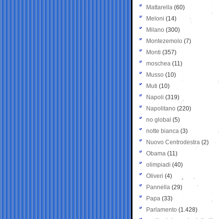
Mattarella
(60)
Meloni
(14)
Milano
(300)
Montezemolo
(7)
Monti
(357)
moschea
(11)
Musso
(10)
Muti
(10)
Napoli
(319)
Napolitano
(220)
no global
(5)
notte bianca
(3)
Nuovo Centrodestra
(2)
Obama
(11)
olimpiadi
(40)
Oliveri
(4)
Pannella
(29)
Papa
(33)
Parlamento
(1.428)