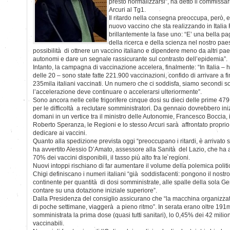
presto normalizzarsi”, ha detto il commissa
Arcuri al Tg1.
Il ritardo nella consegna preoccupa, però, 
nuovo vaccino che sta realizzando in Italia
brillantemente la fase uno: “E’ una bella p
della ricerca e della scienza nel nostro pae
possibilità di ottnere un vaccino italiano e dipendere meno da altri pae
autonomi e dare un segnale rassicurante sul contrasto dell’epidemia”.
Intanto, la campagna di vaccinazione accelera, finalmente: “In Italia – ha
delle 20 – sono state fatte 221.900 vaccinazioni, confido di arrivare a 
235mila italiani vaccinati. Un numero che ci soddisfa, siamo secondi s
l’accelerazione deve continuare o accelerarsi ulteriormente”.
Sono ancora nelle celle frigorifere cinque dosi su dieci delle prime 479.
per le difficoltà a reclutare somministratori. Da gennaio dovrebbero ini
domani in un vertice tra il ministro delle Autonomie, Francesco Boccia, i
Roberto Speranza, le Regioni e lo stesso Arcuri sarà affrontato proprio 
dedicare ai vaccini.
Quanto alla spedizione prevista oggi “preoccupano i ritardi, è arrivato s
ha avvertito Alessio D’Amato, assessore alla Sanità del Lazio, che ha an
70% dei vaccini disponibili, il tasso più alto fra le regioni.
Nuovi intoppi rischiano di far aumentare il volume della polemica poli
Chigi definiscano i numeri italiani “già soddisfacenti: pongono il nost
continente per quantità di dosi somministrate, alle spalle della sola G
contare su una dotazione iniziale superiore”.
Dalla Presidenza del consiglio assicurano che “la macchina organizzati
di poche settimane, viaggerà a pieno ritmo”. In serata erano oltre 191m
somministrata la prima dose (quasi tutti sanitari), lo 0,45% dei 42 milio
vaccinabili.