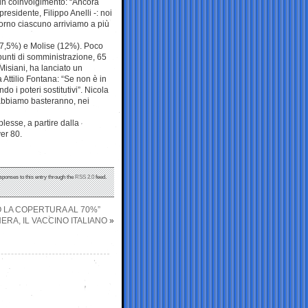
 un coinvolgimento: “Ancora
esidente, Filippo Anelli -: noi
orno ciascuno arriviamo a più
7,5%) e Molise (12%). Poco
unti di somministrazione, 65
Misiani, ha lanciato un
 Attilio Fontana: “Se non è in
o i poteri sostitutivi”. Nicola
e abbiamo basteranno, nei
lesse, a partire dalla
ver 80.
sponses to this entry through the
RSS 2.0
feed.
O LA COPERTURA AL 70%”
ERA, IL VACCINO ITALIANO
»