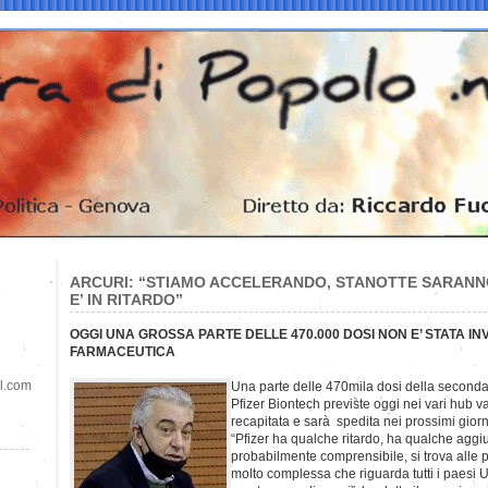
ARCURI: “STIAMO ACCELERANDO, STANOTTE SARANNO 
E’ IN RITARDO”
OGGI UNA GROSSA PARTE DELLE 470.000 DOSI NON E’ STATA I
FARMACEUTICA
il.com
Una parte delle 470mila dosi della seconda 
Pfizer Biontech previste oggi nei vari hub vac
recapitata e sarà spedita nei prossimi giorn
“Pfizer ha qualche ritardo, ha qualche agg
probabilmente comprensibile, si trova alle 
molto complessa che riguarda tutti i paesi