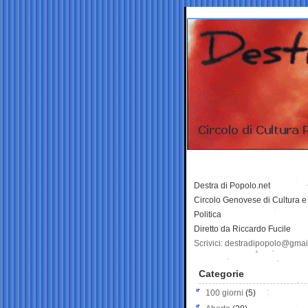
Destra di Popolo.net
Circolo Genovese di Cultura e
Politica
Diretto da Riccardo Fucile
Scrivici: destradipopolo@gma
Categorie
100 giorni
(5)