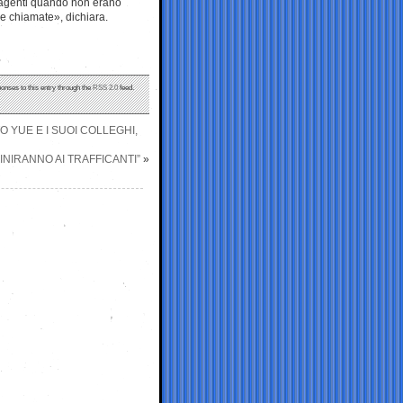
 agenti quando non erano
le chiamate», dichiara.
ponses to this entry through the
RSS 2.0
feed.
TO YUE E I SUOI COLLEGHI,
 FINIRANNO AI TRAFFICANTI”
»