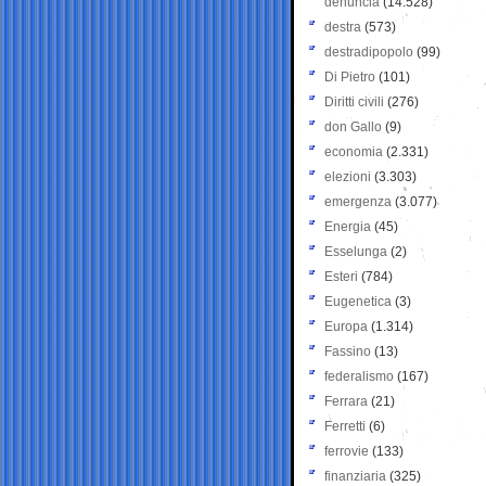
denuncia
(14.528)
destra
(573)
destradipopolo
(99)
Di Pietro
(101)
Diritti civili
(276)
don Gallo
(9)
economia
(2.331)
elezioni
(3.303)
emergenza
(3.077)
Energia
(45)
Esselunga
(2)
Esteri
(784)
Eugenetica
(3)
Europa
(1.314)
Fassino
(13)
federalismo
(167)
Ferrara
(21)
Ferretti
(6)
ferrovie
(133)
finanziaria
(325)