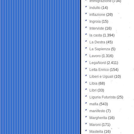
Immigrazione
(734)
indulto
(14)
inflazione
(26)
Ingroia
(15)
Interviste
(16)
la casta
(1.394)
La Destra
(45)
La Sapienza
(5)
Lavoro
(1.316)
LegaNord
(2.411)
Letta Enrico
(154)
Liberi e Uguali
(10)
Libia
(68)
Libri
(33)
Liguria Futurista
(25)
mafia
(543)
manifesto
(7)
Margherita
(16)
Maroni
(171)
Mastella
(16)