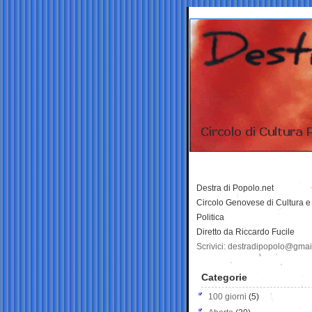
Destra di Popolo.net
Circolo Genovese di Cultura e
Politica
Diretto da Riccardo Fucile
Scrivici: destradipopolo@gma
Categorie
100 giorni
(5)