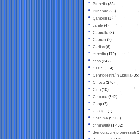
Brunetta
(83)
Burlando
(26)
Camogli
(2)
canile
(4)
Cappello
(8)
Caprotti
(2)
Caritas
(6)
carovita
(170)
casa
(247)
Casini
(119)
Centrodestra in Liguria
(35
Chiesa
(276)
Cina
(10)
Comune
(342)
Coop
(7)
Cossiga
(7)
Costume
(5.581)
criminalità
(1.402)
democratici e progressisti
(