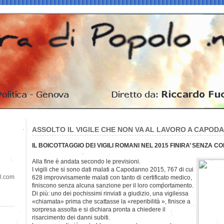
ASSOLTO IL VIGILE CHE NON VA AL LAVORO A CAPOD
IL BOICOTTAGGIO DEI VIGILI ROMANI NEL 2015 FINIRA’ SENZA C
Alla fine è andata secondo le previsioni.
I vigili che si sono dati malati a Capodanno 2015, 767 di cui
il.com
628 improvvisamente malati con tanto di certificato medico,
finiscono senza alcuna sanzione per il loro comportamento.
Di più: uno dei pochissimi rinviati a giudizio, una vigilessa
«chiamata» prima che scattasse la «reperibilità », finisce a
sorpresa assolta e si dichiara pronta a chiedere il
risarcimento dei danni subiti.