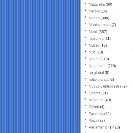
Mattarella
(60)
Meloni
(14)
Milano
(300)
Montezemolo
(7)
Monti
(357)
moschea
(11)
Musso
(10)
Muti
(10)
Napoli
(319)
Napolitano
(220)
no global
(5)
notte bianca
(3)
Nuovo Centrodestra
(2)
Obama
(11)
olimpiadi
(40)
Oliveri
(4)
Pannella
(29)
Papa
(33)
Parlamento
(1.428)