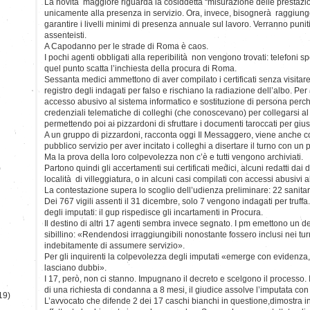
La novità maggiore riguarda la cosiddetta “misurazione delle prestazion
unicamente alla presenza in servizio. Ora, invece, bisognerà raggiunge
garantire i livelli minimi di presenza annuale sul lavoro. Verranno puniti
assenteisti.
A Capodanno per le strade di Roma è caos.
I pochi agenti obbligati alla reperibilità non vengono trovati: telefoni spent
quel punto scatta l’inchiesta della procura di Roma.
Sessanta medici ammettono di aver compilato i certificati senza visitare 
registro degli indagati per falso e rischiano la radiazione dell’albo. Per a
accesso abusivo al sistema informatico e sostituzione di persona perch
credenziali telematiche di colleghi (che conoscevano) per collegarsi a
permettendo poi ai pizzardoni di sfruttare i documenti taroccati per gius
A un gruppo di pizzardoni, racconta oggi Il Messaggero, viene anche con
pubblico servizio per aver incitato i colleghi a disertare il turno con u
Ma la prova della loro colpevolezza non c’è e tutti vengono archiviati.
)
Partono quindi gli accertamenti sui certificati medici, alcuni redatti dai 
località di villeggiatura, o in alcuni casi compilati con accessi abusivi 
La contestazione supera lo scoglio dell’udienza preliminare: 22 sanitar
Dei 767 vigili assenti il 31 dicembre, solo 7 vengono indagati per truff
degli imputati: il gup rispedisce gli incartamenti in Procura.
Il destino di altri 17 agenti sembra invece segnato. I pm emettono un 
sibillino: «Rendendosi irraggiungibili nonostante fossero inclusi nei turni 
indebitamente di assumere servizio».
Per gli inquirenti la colpevolezza degli imputati «emerge con evidenza,
lasciano dubbi».
I 17, però, non ci stanno. Impugnano il decreto e scelgono il processo. I
di una richiesta di condanna a 8 mesi, il giudice assolve l’imputata con
19)
L’avvocato che difende 2 dei 17 caschi bianchi in questione,dimostra i