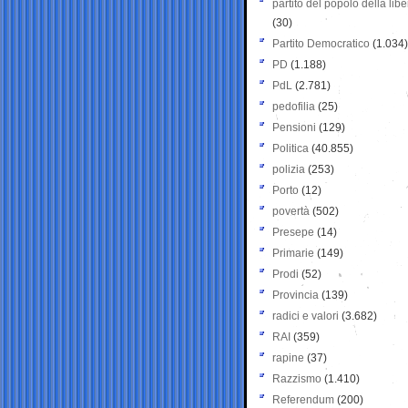
partito del popolo della libe
(30)
Partito Democratico
(1.034)
PD
(1.188)
PdL
(2.781)
pedofilia
(25)
Pensioni
(129)
Politica
(40.855)
polizia
(253)
Porto
(12)
povertà
(502)
Presepe
(14)
Primarie
(149)
Prodi
(52)
Provincia
(139)
radici e valori
(3.682)
RAI
(359)
rapine
(37)
Razzismo
(1.410)
Referendum
(200)