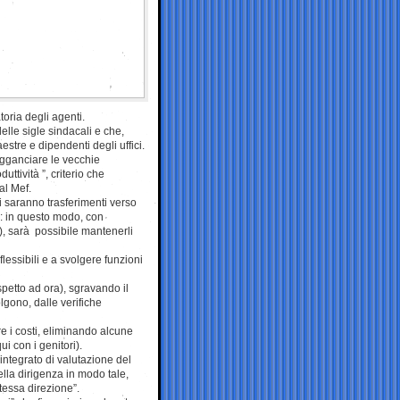
oria degli agenti.
elle sigle sindacali e che,
stre e dipendenti degli uffici.
agganciare le vecchie
uttività ”, criterio che
dal Mef.
i saranno trasferimenti verso
ni: in questo modo, con
20), sarà possibile mantenerli
 flessibili e a svolgere funzioni
ispetto ad ora), sgravando il
lgono, dalle verifiche
e i costi, eliminando alcune
i con i genitori).
 integrato di valutazione del
della dirigenza in modo tale,
essa direzione”.