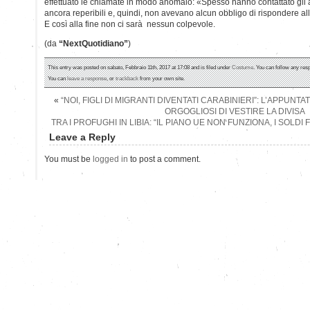
effettuato le chiamate in modo anomalo: «Spesso hanno contattato gli
ancora reperibili e, quindi, non avevano alcun obbligo di rispondere al
E così alla fine non ci sarà nessun colpevole.
(da
“NextQuotidiano”
)
This entry was posted on sabato, Febbraio 11th, 2017 at 17:08 and is filed under
Costume
. You can follow any res
You can
leave a response
, or
trackback
from your own site.
«
“NOI, FIGLI DI MIGRANTI DIVENTATI CARABINIERI”: L’APPUNTA
ORGOGLIOSI DI VESTIRE LA DIVISA
TRA I PROFUGHI IN LIBIA: “IL PIANO UE NON FUNZIONA, I SOLDI
Leave a Reply
You must be
logged in
to post a comment.