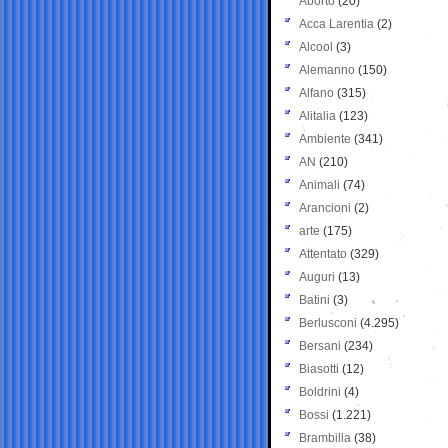
Aborto
(20)
Acca Larentia
(2)
Alcool
(3)
Alemanno
(150)
Alfano
(315)
Alitalia
(123)
Ambiente
(341)
AN
(210)
Animali
(74)
Arancioni
(2)
arte
(175)
Attentato
(329)
Auguri
(13)
Batini
(3)
Berlusconi
(4.295)
Bersani
(234)
Biasotti
(12)
Boldrini
(4)
Bossi
(1.221)
Brambilla
(38)