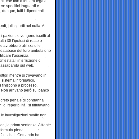
i” che fino a ieri era legata
re specifici traguardi e
, dunque, tutti i dipendenti
i, tutti spariti nel nulla. A
i pazienti e vengono iscritti al
ltri 38 l’ipotesi di reato è
è avrebbero utilizzato le
l database del loro ambulatorio
tificare l’assenza.
testata l’interruzione di
n passaparola sul web.
dottori mentre si trovavano in
al sistema informatico.
i finiscono a processo.
a. Non arrivano però sul banco
decreto penale di condanna
di reperibilità , si rifiutavano
 le investigazioni svolte non
eri, la prima sentenza. A fronte
 formula piena.
nfatti che il Comando ha