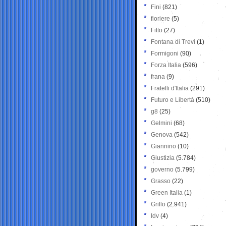
Fini
(821)
fioriere
(5)
Fitto
(27)
Fontana di Trevi
(1)
Formigoni
(90)
Forza Italia
(596)
frana
(9)
Fratelli d'Italia
(291)
Futuro e Libertà
(510)
g8
(25)
Gelmini
(68)
Genova
(542)
Giannino
(10)
Giustizia
(5.784)
governo
(5.799)
Grasso
(22)
Green Italia
(1)
Grillo
(2.941)
Idv
(4)