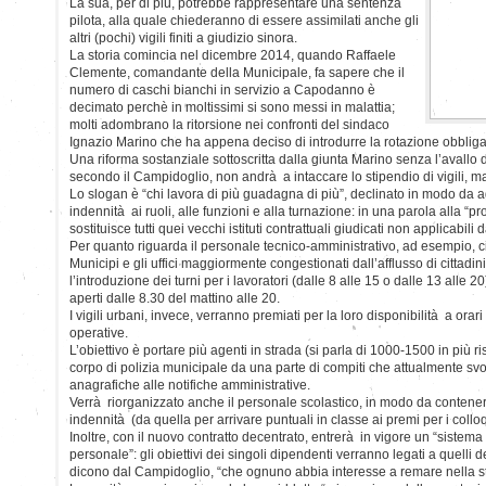
La sua, per di più, potrebbe rappresentare una sentenza
pilota, alla quale chiederanno di essere assimilati anche gli
altri (pochi) vigili finiti a giudizio sinora.
La storia comincia nel dicembre 2014, quando Raffaele
Clemente, comandante della Municipale, fa sapere che il
numero di caschi bianchi in servizio a Capodanno è
decimato perchè in moltissimi si sono messi in malattia;
molti adombrano la ritorsione nei confronti del sindaco
Ignazio Marino che ha appena deciso di introdurre la rotazione obbligat
Una riforma sostanziale sottoscritta dalla giunta Marino senza l’avallo d
secondo il Campidoglio, non andrà a intaccare lo stipendio di vigili, mae
Lo slogan è “chi lavora di più guadagna di più”, declinato in modo da 
indennità ai ruoli, alle funzioni e alla turnazione: in una parola alla “prod
sostituisce tutti quei vecchi istituti contrattuali giudicati non applicabili 
Per quanto riguarda il personale tecnico-amministrativo, ad esempio, c
Municipi e gli uffici maggiormente congestionati dall’afflusso di cittadi
l’introduzione dei turni per i lavoratori (dalle 8 alle 15 o dalle 13 alle 
aperti dalle 8.30 del mattino alle 20.
I vigili urbani, invece, verranno premiati per la loro disponibilità a orari
operative.
L’obiettivo è portare più agenti in strada (si parla di 1000-1500 in più r
corpo di polizia municipale da una parte di compiti che attualmente svo
anagrafiche alle notifiche amministrative.
Verrà riorganizzato anche il personale scolastico, in modo da contener
indennità (da quella per arrivare puntuali in classe ai premi per i colloqu
Inoltre, con il nuovo contratto decentrato, entrerà in vigore un “sistema
personale”: gli obiettivi dei singoli dipendenti verranno legati a quelli 
dicono dal Campidoglio, “che ognuno abbia interesse a remare nella st