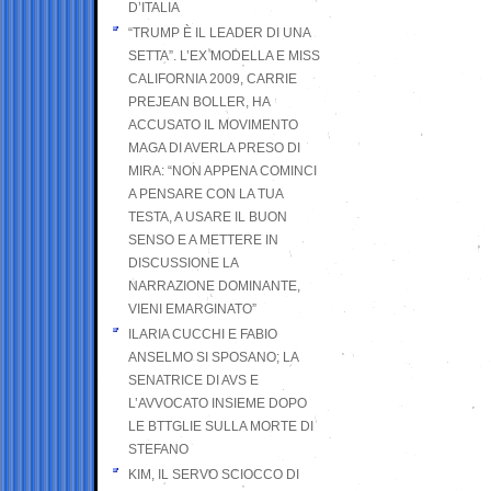
D’ITALIA
“TRUMP È IL LEADER DI UNA
SETTA”. L’EX MODELLA E MISS
CALIFORNIA 2009, CARRIE
PREJEAN BOLLER, HA
ACCUSATO IL MOVIMENTO
MAGA DI AVERLA PRESO DI
MIRA: “NON APPENA COMINCI
A PENSARE CON LA TUA
TESTA, A USARE IL BUON
SENSO E A METTERE IN
DISCUSSIONE LA
NARRAZIONE DOMINANTE,
VIENI EMARGINATO”
ILARIA CUCCHI E FABIO
ANSELMO SI SPOSANO; LA
SENATRICE DI AVS E
L’AVVOCATO INSIEME DOPO
LE BTTGLIE SULLA MORTE DI
STEFANO
KIM, IL SERVO SCIOCCO DI