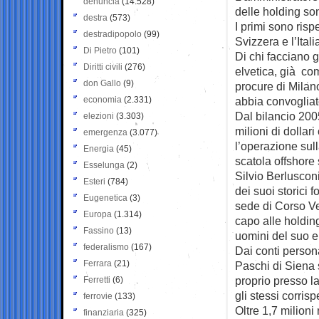
denuncia
(14.528)
delle holding so
destra
(573)
I primi sono ris
destradipopolo
(99)
Svizzera e l’Ital
Di Pietro
(101)
Di chi facciano g
Diritti civili
(276)
elvetica, già com
don Gallo
(9)
procure di Milan
economia
(2.331)
abbia convogliat
Dal bilancio 200
elezioni
(3.303)
milioni di dollari
emergenza
(3.077)
l’operazione sul
Energia
(45)
scatola offshore 
Esselunga
(2)
Silvio Berluscon
Esteri
(784)
dei suoi storici 
Eugenetica
(3)
sede di Corso Ve
Europa
(1.314)
capo alle holding
Fassino
(13)
uomini del suo e
federalismo
(167)
Dai conti person
Ferrara
(21)
Paschi di Siena s
proprio presso l
Ferretti
(6)
gli stessi corrisp
ferrovie
(133)
Oltre 1,7 milioni
finanziaria
(325)