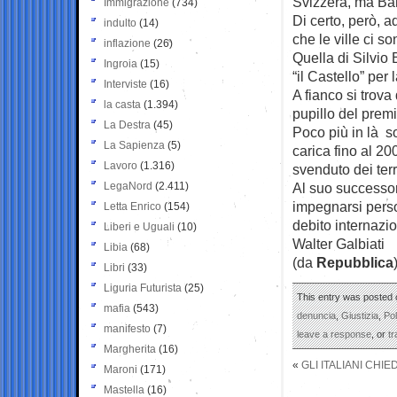
Svizzera, ma Ban
Immigrazione
(734)
Di certo, però, a
indulto
(14)
che le ville ci so
inflazione
(26)
Quella di Silvio 
Ingroia
(15)
“il Castello” pe
Interviste
(16)
A fianco si trova
la casta
(1.394)
pupillo del premi
La Destra
(45)
Poco più in là so
La Sapienza
(5)
carica fino al 20
Lavoro
(1.316)
svenduto dei terr
LegaNord
(2.411)
Al suo successo
impegnarsi person
Letta Enrico
(154)
debito internazi
Liberi e Uguali
(10)
Walter Galbiati
Libia
(68)
(da
Repubblica
Libri
(33)
Liguria Futurista
(25)
This entry was posted 
mafia
(543)
denuncia
,
Giustizia
,
Pol
manifesto
(7)
leave a response
, or
t
Margherita
(16)
«
GLI ITALIANI CHI
Maroni
(171)
Mastella
(16)