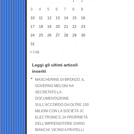
1
2
3
4
5
6
7
8
9
10
11
12
13
14
15
16
17
18
19
20
21
22
23
24
25
26
27
28
29
30
31
« Lug
Leggi gli ultimi articoli
inseriti
MASCHERINE DI BRONZO, IL
GOVERNO MELONI HA
SECRETATO LA
DOCUMENTAZIONE
SULL’ACCORDO DA OLTRE 100
MILIONI CON LA SOCIETÀ JC
ELECTRONICS, DI PROPRIETÀ
DELL’IMPRENDITORE DARIO
BIANCHI, VICINO A FRATELLI