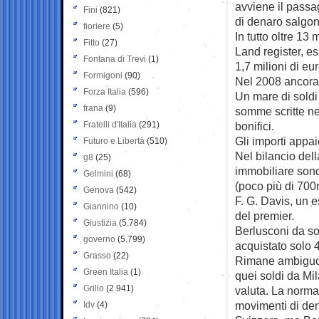
avviene il passa
Fini
(821)
di denaro salgono
fioriere
(5)
In tutto oltre 13 
Fitto
(27)
Land register, e
Fontana di Trevi
(1)
1,7 milioni di eu
Formigoni
(90)
Nel 2008 ancora p
Forza Italia
(596)
Un mare di soldi
frana
(9)
somme scritte nei 
Fratelli d'Italia
(291)
bonifici.
Gli importi appai
Futuro e Libertà
(510)
Nel bilancio dell
g8
(25)
immobiliare sono s
Gelmini
(68)
(poco più di 700m
Genova
(542)
F. G. Davis, un 
Giannino
(10)
del premier.
Giustizia
(5.784)
Berlusconi da sol
governo
(5.799)
acquistato solo 4
Grasso
(22)
Rimane ambiguo an
Green Italia
(1)
quei soldi da Mi
Grillo
(2.941)
valuta. La normat
movimenti di den
Idv
(4)