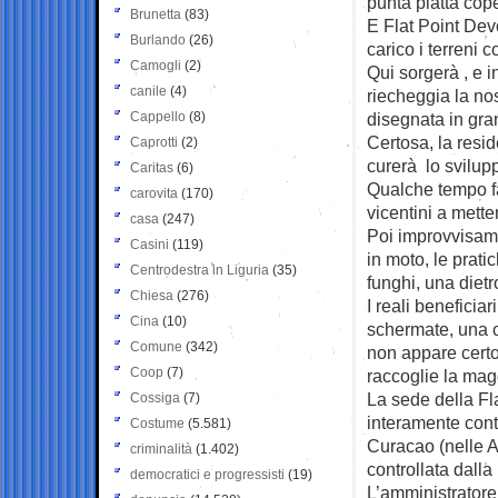
punta piatta cop
Brunetta
(83)
E Flat Point Dev
Burlando
(26)
carico i terreni 
Camogli
(2)
Qui sorgerà , e 
canile
(4)
riecheggia la nos
Cappello
(8)
disegnata in gran
Certosa, la resid
Caprotti
(2)
curerà lo svilupp
Caritas
(6)
Qualche tempo fa,
carovita
(170)
vicentini a mett
casa
(247)
Poi improvvisame
Casini
(119)
in moto, le prat
Centrodestra in Liguria
(35)
funghi, una dietro
Chiesa
(276)
I reali beneficia
Cina
(10)
schermate, una co
Comune
(342)
non appare certo 
Coop
(7)
raccoglie la magg
La sede della Fla
Cossiga
(7)
interamente cont
Costume
(5.581)
Curacao (nelle A
criminalità
(1.402)
controllata dal
democratici e progressisti
(19)
L’amministratore