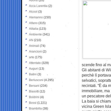
Aborto
(20)
Acca Larentia
(2)
Alcool
(3)
Alemanno
(150)
Alfano
(315)
Alitalia
(123)
Ambiente
(341)
AN
(210)
Animali
(74)
Arancioni
(2)
arte
(175)
Attentato
(329)
scende fino al m
Auguri
(13)
Gli abitanti di W
Batini
(3)
perchè lì porta
selvatici, sopra
Berlusconi
(4.295)
recintati. “È da 
Bersani
(234)
immobiliare, ma i
Biasotti
(12)
un pescatore del
Boldrini
(4)
La baia si chiam
Bossi
(1.221)
vicina Green Isla
Brambilla
(38)