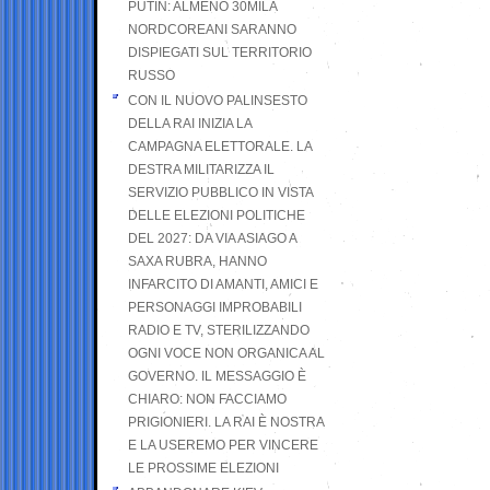
PUTIN: ALMENO 30MILA
NORDCOREANI SARANNO
DISPIEGATI SUL TERRITORIO
RUSSO
CON IL NUOVO PALINSESTO
DELLA RAI INIZIA LA
CAMPAGNA ELETTORALE. LA
DESTRA MILITARIZZA IL
SERVIZIO PUBBLICO IN VISTA
DELLE ELEZIONI POLITICHE
DEL 2027: DA VIA ASIAGO A
SAXA RUBRA, HANNO
INFARCITO DI AMANTI, AMICI E
PERSONAGGI IMPROBABILI
RADIO E TV, STERILIZZANDO
OGNI VOCE NON ORGANICA AL
GOVERNO. IL MESSAGGIO È
CHIARO: NON FACCIAMO
PRIGIONIERI. LA RAI È NOSTRA
E LA USEREMO PER VINCERE
LE PROSSIME ELEZIONI