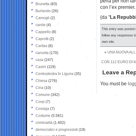
pena per non far
Brunetta
(83)
con l’ex premier.
Burlando
(26)
(da “
La Repubbl
Camogli
(2)
canile
(4)
This entry was posted o
Cappello
(8)
follow any responses to
Caprotti
(2)
own site.
Caritas
(6)
«
UNA NUOVA ALL
carovita
(170)
casa
(247)
CON 112 EURO DI M
Casini
(119)
Leave a Rep
Centrodestra in Liguria
(35)
Chiesa
(276)
You must be
log
Cina
(10)
Comune
(342)
Coop
(7)
Cossiga
(7)
Costume
(5.581)
criminalità
(1.402)
democratici e progressisti
(19)