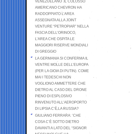
VENEZUELANO .IL COLOSSO
AMERICANO CHEVRON HA
RADDOPPIATO L’AREA
ASSEGNATA ALLA JOINT
VENTURE “PETROPIAR” NELLA
FASCIA DELL’ORINOCO,
L’AREA CHE OSPITA LE
MAGGIORI RISERVE MONDIALI
DI GREGGIO
LA GERMANIA SI CONFERMA IL
VENTRE MOLLE DELL’EUROPA
(PER LA GIOIA DI PUTIN). COME
MAI I TEDESCHI NON
VOGLIONO AMMETTERE CHE
DIETRO AL CASO DEL DRONE
PIENO DI ESPLOSIVO
RINVENUTO ALL’AEROPORTO
DI LIPSIA C’È LA RUSSIA?
GIULIANO FERRARA: ’CHE
COSA C’È SOTTO DIETRO
DAVANTI A LATO DEL “SIGNOR