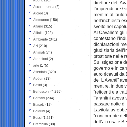
Aborto
(20)
direttore dell’Ava
Acca Larentia
(2)
l’imprenditore G
Alcool
(3)
mentire all’autor
Alemanno
(150)
nell’inchiesta esc
svolto nel capol
Alfano
(315)
Al Cavaliere gli 
Alitalia
(123)
contestano l’ind
Ambiente
(341)
dichiarazioni me
AN
(210)
giudiziaria dell’
Animali
(74)
prostitute nelle 
Arancioni
(2)
Su istigazione de
arte
(175)
governo e in ca
Attentato
(329)
euro ricevuti da 
Auguri
(13)
de “L’Avanti” av
Batini
(3)
mentire, in due v
“reticenti e a tr
Berlusconi
(4.295)
Tarantini aveva 
Bersani
(234)
passare notte di
Biasotti
(12)
Lavitola avrebbe 
Boldrini
(4)
“concorrente dell
Bossi
(1.221)
dell’accusa è Be
Brambilla
(38)