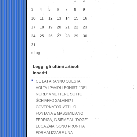
1
2
3
4
5
6
7
8
9
10
11
12
13
14
15
16
17
18
19
20
21
22
23
24
25
26
27
28
29
30
31
« Lug
Leggi gli ultimi articoli
inseriti
CE LA FARANNO QUESTA
VOLTA I PAVIDI LEGHISTI “DEL
NORD” A METTERE SOTTO
SCHIAFFO SALVINI? I
GOVERNATORI ATTILIO
FONTANA E MASSIMILIANO
FEDRIGA, INSIEME AL “DOGE”
LUCA ZAIA, SONO PRONTI A
FORMALIZZARE UNA