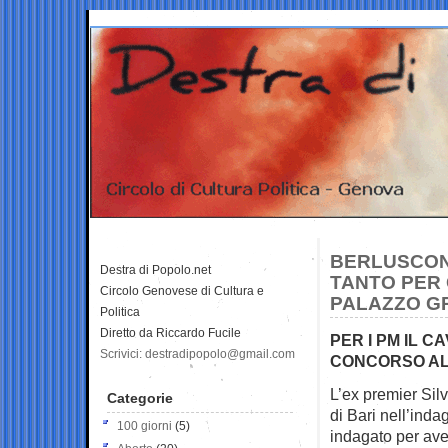
BERLUSCON
Destra di Popolo.net
TANTO PER 
Circolo Genovese di Cultura e
PALAZZO GR
Politica
Diretto da Riccardo Fucile
PER I PM IL 
Scrivici: destradipopolo@gmail.com
CONCORSO AL
L’ex premier Sil
Categorie
di Bari
nell’inda
100 giorni
(5)
indagato per ave