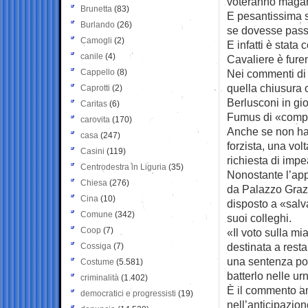
voteranno magar
Brunetta
(83)
E pesantissima s
Burlando
(26)
se dovesse passa
Camogli
(2)
E infatti è stata
canile
(4)
Cavaliere è furen
Cappello
(8)
Nei commenti di i
quella chiusura 
Caprotti
(2)
Berlusconi in gi
Caritas
(6)
Fumus di «compl
carovita
(170)
Anche se non han
casa
(247)
forzista, una vol
Casini
(119)
richiesta di impe
Centrodestra in Liguria
(35)
Nonostante l’appe
Chiesa
(276)
da Palazzo Grazio
Cina
(10)
disposto a «salv
Comune
(342)
suoi colleghi.
Coop
(7)
«Il voto sulla m
destinata a restar
Cossiga
(7)
una sentenza poli
Costume
(5.581)
batterlo nelle ur
criminalità
(1.402)
È il commento am
democratici e progressisti
(19)
nell’anticipazio