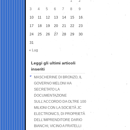
1
2
3
4
5
6
7
8
9
10
11
12
13
14
15
16
17
18
19
20
21
22
23
24
25
26
27
28
29
30
31
« Lug
Leggi gli ultimi articoli
inseriti
MASCHERINE DI BRONZO, IL
GOVERNO MELONI HA
SECRETATO LA
DOCUMENTAZIONE
SULL’ACCORDO DA OLTRE 100
MILIONI CON LA SOCIETÀ JC
ELECTRONICS, DI PROPRIETÀ
DELL’IMPRENDITORE DARIO
BIANCHI, VICINO A FRATELLI