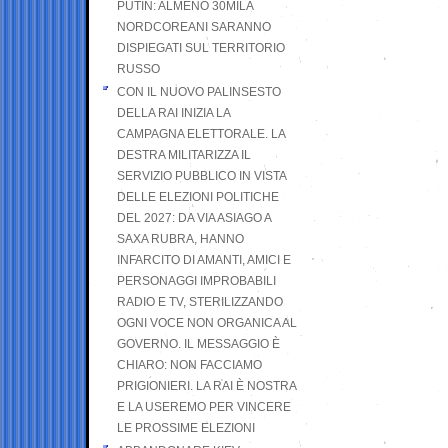
PUTIN: ALMENO 30MILA
NORDCOREANI SARANNO
DISPIEGATI SUL TERRITORIO
RUSSO
CON IL NUOVO PALINSESTO
DELLA RAI INIZIA LA
CAMPAGNA ELETTORALE. LA
DESTRA MILITARIZZA IL
SERVIZIO PUBBLICO IN VISTA
DELLE ELEZIONI POLITICHE
DEL 2027: DA VIA ASIAGO A
SAXA RUBRA, HANNO
INFARCITO DI AMANTI, AMICI E
PERSONAGGI IMPROBABILI
RADIO E TV, STERILIZZANDO
OGNI VOCE NON ORGANICA AL
GOVERNO. IL MESSAGGIO È
CHIARO: NON FACCIAMO
PRIGIONIERI. LA RAI È NOSTRA
E LA USEREMO PER VINCERE
LE PROSSIME ELEZIONI