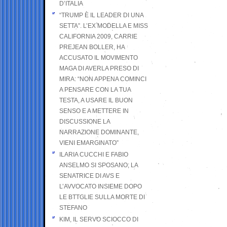
D’ITALIA
“TRUMP È IL LEADER DI UNA
SETTA”. L’EX MODELLA E MISS
CALIFORNIA 2009, CARRIE
PREJEAN BOLLER, HA
ACCUSATO IL MOVIMENTO
MAGA DI AVERLA PRESO DI
MIRA: “NON APPENA COMINCI
A PENSARE CON LA TUA
TESTA, A USARE IL BUON
SENSO E A METTERE IN
DISCUSSIONE LA
NARRAZIONE DOMINANTE,
VIENI EMARGINATO”
ILARIA CUCCHI E FABIO
ANSELMO SI SPOSANO; LA
SENATRICE DI AVS E
L’AVVOCATO INSIEME DOPO
LE BTTGLIE SULLA MORTE DI
STEFANO
KIM, IL SERVO SCIOCCO DI