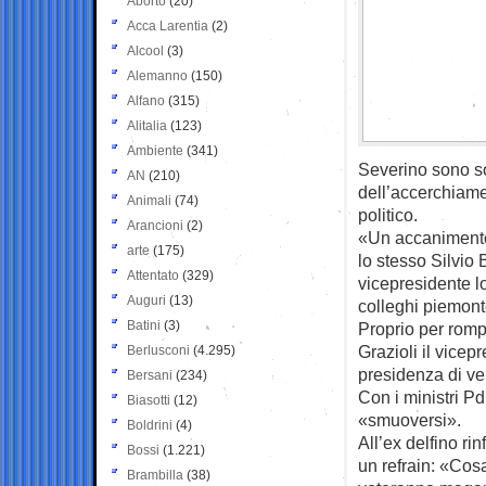
Aborto
(20)
Acca Larentia
(2)
Alcool
(3)
Alemanno
(150)
Alfano
(315)
Alitalia
(123)
Ambiente
(341)
Severino sono sol
AN
(210)
dell’accerchiame
Animali
(74)
politico.
Arancioni
(2)
«Un accanimento 
arte
(175)
lo stesso Silvi
Attentato
(329)
vicepresidente 
Auguri
(13)
colleghi piemonte
Batini
(3)
Proprio per romp
Grazioli il vicep
Berlusconi
(4.295)
presidenza di ve
Bersani
(234)
Con i ministri Pd
Biasotti
(12)
«smuoversi».
Boldrini
(4)
All’ex delfino ri
Bossi
(1.221)
un refrain: «Cos
Brambilla
(38)