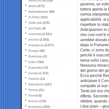
denuncia
(14.528)
governo, se vole
destra
(573)
tuttora aperta l
destradipopolo
(99)
norma interpretati
Di Pietro
(101)
applicabilità al
Diritti civili
(276)
rispettare lo stato
don Gallo
(9)
Anticipazioni in c
economia
(2.331)
che così com’è n
avrebbe dovuto es
elezioni
(3.303)
dopo in Parlame
emergenza
(3.077)
Certo, ci sono du
Energia
(45)
perchè è inaccett
Esselunga
(2)
tassa sulla casa
Esteri
(784)
Nessuna minaccia
Eugenetica
(3)
del giorno del g
Europa
(1.314)
Ecco perchè Berl
Fassino
(13)
anticipare il Con
federalismo
(167)
compatto al suo 
Ferrara
(21)
Tanto più ora ch
offerta. Secondo 
Ferretti
(6)
ottobre, quando
ferrovie
(133)
I due piani – giu
finanziaria
(325)