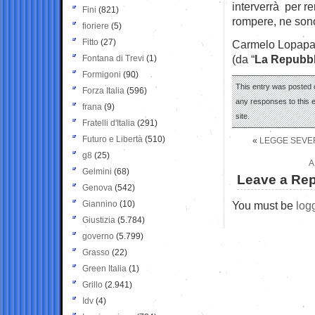
interverrà per re
Fini
(821)
rompere, ne sono
fioriere
(5)
Fitto
(27)
Carmelo Lopap
(da “
La Repubbl
Fontana di Trevi
(1)
Formigoni
(90)
This entry was posted o
Forza Italia
(596)
any responses to this 
frana
(9)
site.
Fratelli d'Italia
(291)
Futuro e Libertà
(510)
«
LEGGE SEVERI
g8
(25)
A
Gelmini
(68)
Leave a Rep
Genova
(542)
Giannino
(10)
You must be
log
Giustizia
(5.784)
governo
(5.799)
Grasso
(22)
Green Italia
(1)
Grillo
(2.941)
Idv
(4)