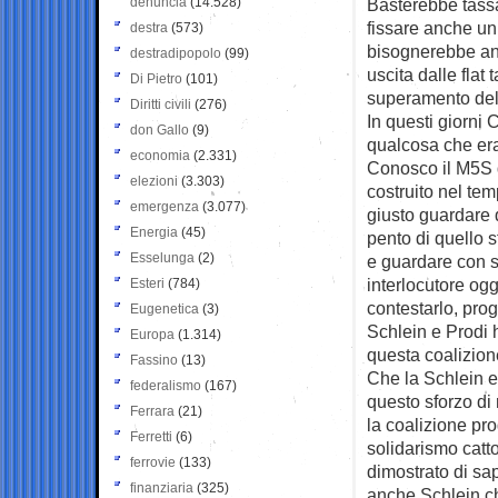
denuncia
(14.528)
Basterebbe tassa
fissare anche un
destra
(573)
bisognerebbe anc
destradipopolo
(99)
uscita dalle flat 
Di Pietro
(101)
superamento del f
Diritti civili
(276)
In questi giorni 
don Gallo
(9)
qualcosa che era
economia
(2.331)
Conosco il M5S d
elezioni
(3.303)
costruito nel tem
emergenza
(3.077)
giusto guardare 
Energia
(45)
pento di quello s
Esselunga
(2)
e guardare con 
interlocutore og
Esteri
(784)
contestarlo, prog
Eugenetica
(3)
Schlein e Prodi 
Europa
(1.314)
questa coalizio
Fassino
(13)
Che la Schlein e 
federalismo
(167)
questo sforzo di
Ferrara
(21)
la coalizione pro
Ferretti
(6)
solidarismo catto
ferrovie
(133)
dimostrato di sa
finanziaria
(325)
anche Schlein ch