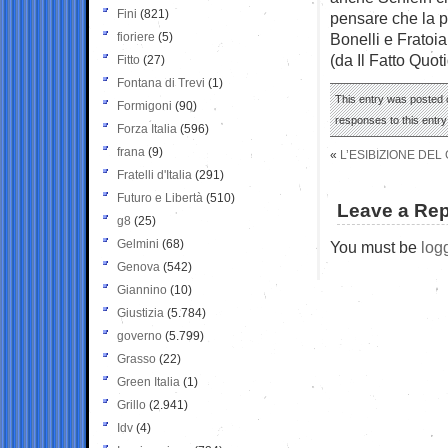
Fini
(821)
pensare che la p
fioriere
(5)
Bonelli e Fratoian
(da Il Fatto Quot
Fitto
(27)
Fontana di Trevi
(1)
This entry was posted o
Formigoni
(90)
responses to this entr
Forza Italia
(596)
frana
(9)
«
L’ESIBIZIONE DE
Fratelli d'Italia
(291)
Futuro e Libertà
(510)
Leave a Rep
g8
(25)
Gelmini
(68)
You must be
log
Genova
(542)
Giannino
(10)
Giustizia
(5.784)
governo
(5.799)
Grasso
(22)
Green Italia
(1)
Grillo
(2.941)
Idv
(4)