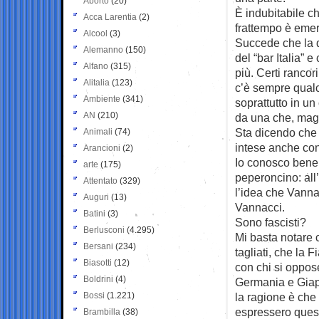
Aborto
(20)
È indubitabile ch
Acca Larentia
(2)
frattempo è eme
Alcool
(3)
Succede che la d
Alemanno
(150)
del “bar Italia” 
Alfano
(315)
più. Certi rancor
Alitalia
(123)
c’è sempre qualc
Ambiente
(341)
soprattutto in un
AN
(210)
da una che, magar
Sta dicendo che 
Animali
(74)
intese anche co
Arancioni
(2)
Io conosco bene i
arte
(175)
peperoncino: all’
Attentato
(329)
l’idea che Vanna
Auguri
(13)
Vannacci.
Batini
(3)
Sono fascisti?
Berlusconi
(4.295)
Mi basta notare 
Bersani
(234)
tagliati, che la 
Biasotti
(12)
con chi si oppose
Boldrini
(4)
Germania e Giapp
Bossi
(1.221)
la ragione è che
espressero quest
Brambilla
(38)