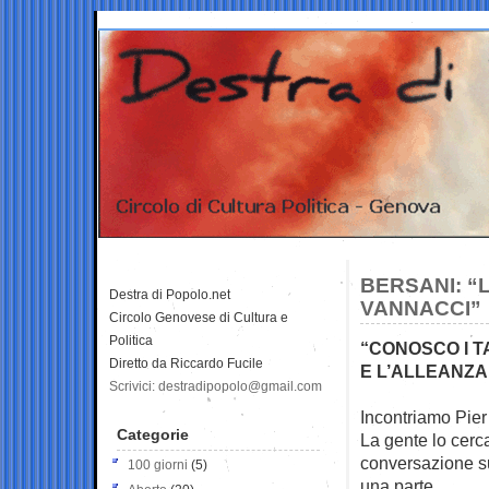
BERSANI: “
Destra di Popolo.net
VANNACCI”
Circolo Genovese di Cultura e
Politica
“CONOSCO I TA
Diretto da Riccardo Fucile
E L’ALLEANZA 
Scrivici: destradipopolo@gmail.com
Incontriamo Pier 
Categorie
La gente lo cer
conversazione su
100 giorni
(5)
una parte.