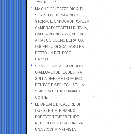
TASER E CP
MA CHE GALEAZZO DICI? TI
SERVE UN BIGNAMINO DI
STORIA. IL CAPOGRUPPO ALLA
CAMERA DI FRATELLI D’ITALIA,
GALEAZZO BIGNAMI, NEL SUO
ATTACCO SCONSIDERATO A
OSCAR LUIGI SCALFARO HA
DETTO UN BEL PO’ DI
CAZZATE
SIAMO FERMI AL GOVERNO
GIALLOVERDE: LA DESTRA
SULLA DIFESA È OSTAGGIO
DEI “PACIFISTI” LEGHISTI, LA
SINISTRA DEL PUTINIANO
CONTE
LE ONDATE DI CALORE DI
QUEST’ESTATE HANNO
PORTATO TEMPERATURE
RECORD IN TUTTA EUROPA E
UNA SICCITA’ MAI VISTA. I