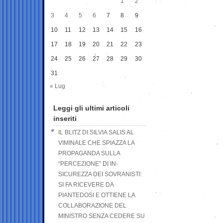
1
2
3
4
5
6
7
8
9
10
11
12
13
14
15
16
17
18
19
20
21
22
23
24
25
26
27
28
29
30
31
« Lug
Leggi gli ultimi articoli
inseriti
IL BLITZ DI SILVIA SALIS AL
VIMINALE CHE SPIAZZA LA
PROPAGANDA SULLA
“PERCEZIONE” DI IN-
SICUREZZA DEI SOVRANISTI:
SI FA RICEVERE DA
PIANTEDOSI E OTTIENE LA
COLLABORAZIONE DEL
MINISTRO SENZA CEDERE SU