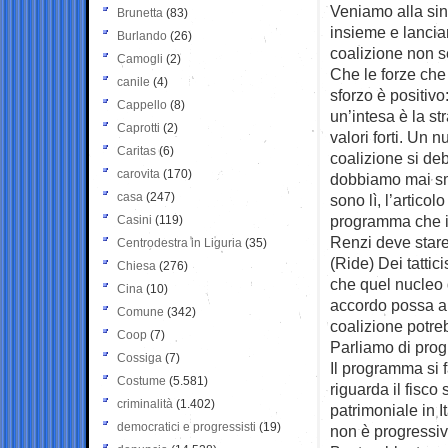
Veniamo alla sini
Brunetta
(83)
insieme e lanci
Burlando
(26)
coalizione non s
Camogli
(2)
Che le forze che
canile
(4)
sforzo è positivo
Cappello
(8)
un’intesa è la st
Caprotti
(2)
valori forti. Un 
Caritas
(6)
coalizione si de
carovita
(170)
dobbiamo mai smet
casa
(247)
sono lì, l’artico
programma che io 
Casini
(119)
Renzi deve star
Centrodestra in Liguria
(35)
(Ride) Dei tattic
Chiesa
(276)
che quel nucleo 
Cina
(10)
accordo possa am
Comune
(342)
coalizione potre
Coop
(7)
Parliamo di prog
Cossiga
(7)
Il programma si f
Costume
(5.581)
riguarda il fisco
criminalità
(1.402)
patrimoniale in It
democratici e progressisti
(19)
non è progressiv