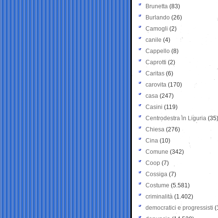
Brunetta
(83)
Burlando
(26)
Camogli
(2)
canile
(4)
Cappello
(8)
Caprotti
(2)
Caritas
(6)
carovita
(170)
casa
(247)
Casini
(119)
Centrodestra in Liguria
(35
Chiesa
(276)
Cina
(10)
Comune
(342)
Coop
(7)
Cossiga
(7)
Costume
(5.581)
criminalità
(1.402)
democratici e progressisti
(