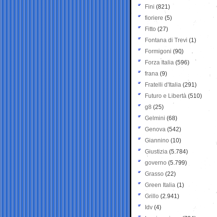
Fini
(821)
fioriere
(5)
Fitto
(27)
Fontana di Trevi
(1)
Formigoni
(90)
Forza Italia
(596)
frana
(9)
Fratelli d'Italia
(291)
Futuro e Libertà
(510)
g8
(25)
Gelmini
(68)
Genova
(542)
Giannino
(10)
Giustizia
(5.784)
governo
(5.799)
Grasso
(22)
Green Italia
(1)
Grillo
(2.941)
Idv
(4)