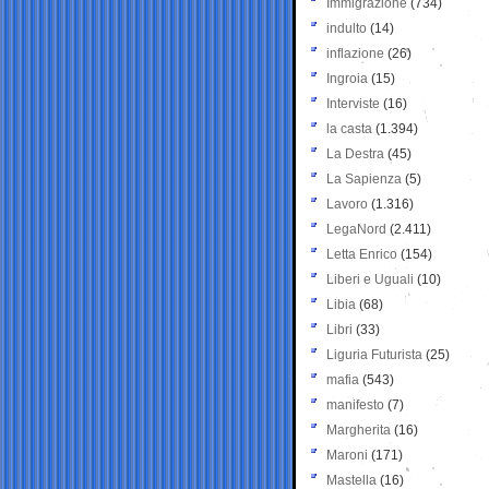
Immigrazione
(734)
indulto
(14)
inflazione
(26)
Ingroia
(15)
Interviste
(16)
la casta
(1.394)
La Destra
(45)
La Sapienza
(5)
Lavoro
(1.316)
LegaNord
(2.411)
Letta Enrico
(154)
Liberi e Uguali
(10)
Libia
(68)
Libri
(33)
Liguria Futurista
(25)
mafia
(543)
manifesto
(7)
Margherita
(16)
Maroni
(171)
Mastella
(16)