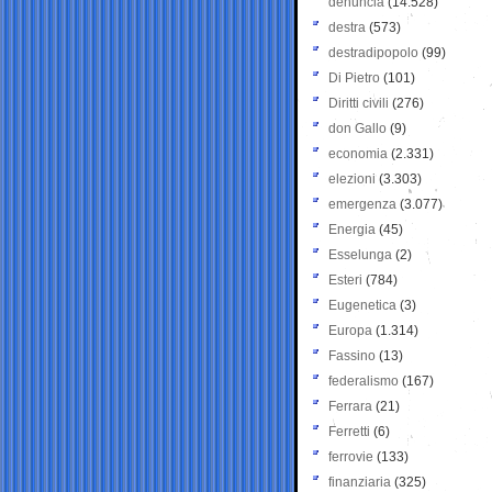
denuncia
(14.528)
destra
(573)
destradipopolo
(99)
Di Pietro
(101)
Diritti civili
(276)
don Gallo
(9)
economia
(2.331)
elezioni
(3.303)
emergenza
(3.077)
Energia
(45)
Esselunga
(2)
Esteri
(784)
Eugenetica
(3)
Europa
(1.314)
Fassino
(13)
federalismo
(167)
Ferrara
(21)
Ferretti
(6)
ferrovie
(133)
finanziaria
(325)