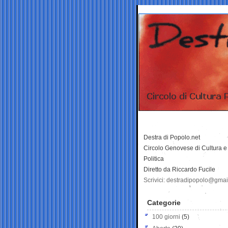
Destra di Popolo.net
Circolo Genovese di Cultura e
Politica
Diretto da Riccardo Fucile
Scrivici: destradipopolo@gma
Categorie
100 giorni
(5)