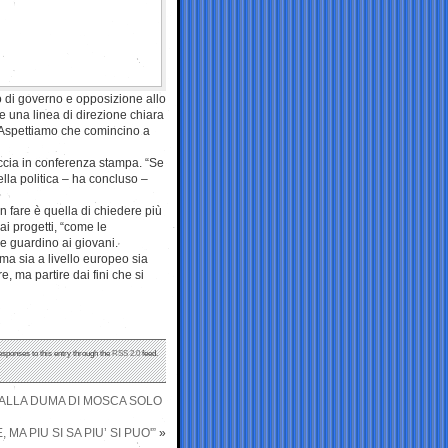
co di governo e opposizione allo
e una linea di direzione chiara
 Aspettiamo che comincino a
ccia in conferenza stampa. “Se
ella politica – ha concluso –
 fare è quella di chiedere più
dai progetti, “come le
he guardino ai giovani.
ma sia a livello europeo sia
re, ma partire dai fini che si
esponses to this entry through the
RSS 2.0
feed.
I ALLA DUMA DI MOSCA SOLO
A PIU SI SA PIU’ SI PUO'”
»