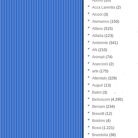
Aborto
(20)
Acca Larentia
(2)
Alcool
(3)
Alemanno
(150)
Alfano
(315)
Alitalia
(123)
Ambiente
(341)
AN
(210)
Animali
(74)
Arancioni
(2)
arte
(175)
Attentato
(329)
Auguri
(13)
Batini
(3)
Berlusconi
(4.295)
Bersani
(234)
Biasotti
(12)
Boldrini
(4)
Bossi
(1.221)
Brambilla
(38)