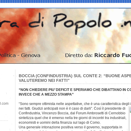
BOCCIA (CONFINDUSTRIA) SUL CONTE 2: “BUONE ASPE
VALUTEREMO NEI FATTI”
“NON CHIEDERE PIU’ DEFICIT E SPERIAMO CHE DIBATTANO IN CO
INVECE CHE A MEZZO STAMPA”
il.com
“Sono sempre ottimista nelle aspettative, che è una caratteristica degli 
nei fatti. Giudizi anticipati non è il caso di darli”. Così il presidente di
Confindustria, Vincenzo Boccia, dal Forum Ambrosetti di Cernobbio
sintetizza quel che è emerso nella tre giorni di incontri tra industriali,
economisti e uomini della finanza sul lago di Como.
Una generale intonazione positiva verso il governo, supportata in