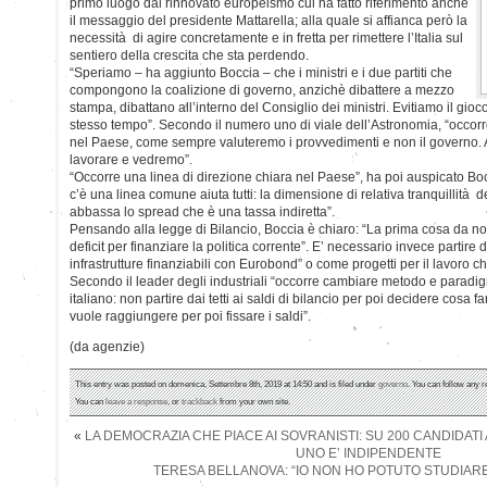
primo luogo dal rinnovato europeismo cui ha fatto riferimento anche
il messaggio del presidente Mattarella; alla quale si affianca però la
necessità di agire concretamente e in fretta per rimettere l’Italia sul
sentiero della crescita che sta perdendo.
“Speriamo – ha aggiunto Boccia – che i ministri e i due partiti che
compongono la coalizione di governo, anzichè dibattere a mezzo
stampa, dibattano all’interno del Consiglio dei ministri. Evitiamo il gio
stesso tempo”. Secondo il numero uno di viale dell’Astronomia, “occorr
nel Paese, come sempre valuteremo i provvedimenti e non il governo.
lavorare e vedremo”.
“Occorre una linea di direzione chiara nel Paese”, ha poi auspicato Bo
c’è una linea comune aiuta tutti: la dimensione di relativa tranquillità d
abbassa lo spread che è una tassa indiretta”.
Pensando alla legge di Bilancio, Boccia è chiaro: “La prima cosa da non
deficit per finanziare la politica corrente”. E’ necessario invece partire 
infrastrutture finanziabili con Eurobond” o come progetti per il lavoro c
Secondo il leader degli industriali “occorre cambiare metodo e paradig
italiano: non partire dai tetti ai saldi di bilancio per poi decidere cosa fa
vuole raggiungere per poi fissare i saldi”.
(da agenzie)
This entry was posted on domenica, Settembre 8th, 2019 at 14:50 and is filed under
governo
. You can follow any r
You can
leave a response
, or
trackback
from your own site.
«
LA DEMOCRAZIA CHE PIACE AI SOVRANISTI: SU 200 CANDIDAT
UNO E’ INDIPENDENTE
TERESA BELLANOVA: “IO NON HO POTUTO STUDIARE, M