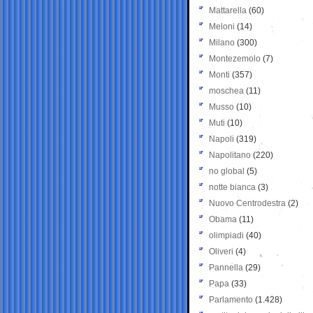
Mattarella
(60)
Meloni
(14)
Milano
(300)
Montezemolo
(7)
Monti
(357)
moschea
(11)
Musso
(10)
Muti
(10)
Napoli
(319)
Napolitano
(220)
no global
(5)
notte bianca
(3)
Nuovo Centrodestra
(2)
Obama
(11)
olimpiadi
(40)
Oliveri
(4)
Pannella
(29)
Papa
(33)
Parlamento
(1.428)