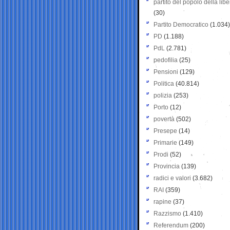
partito del popolo della libe
(30)
Partito Democratico
(1.034)
PD
(1.188)
PdL
(2.781)
pedofilia
(25)
Pensioni
(129)
Politica
(40.814)
polizia
(253)
Porto
(12)
povertà
(502)
Presepe
(14)
Primarie
(149)
Prodi
(52)
Provincia
(139)
radici e valori
(3.682)
RAI
(359)
rapine
(37)
Razzismo
(1.410)
Referendum
(200)