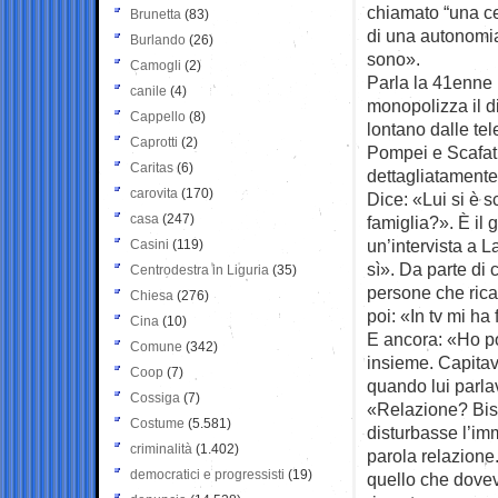
chiamato “una ce
Brunetta
(83)
di una autonomi
Burlando
(26)
sono».
Camogli
(2)
Parla la 41enne 
canile
(4)
monopolizza il di
Cappello
(8)
lontano dalle te
Caprotti
(2)
Pompei e Scafati
Caritas
(6)
dettagliatamente 
carovita
(170)
Dice: «Lui si è 
casa
(247)
famiglia?». È il 
un’intervista a L
Casini
(119)
sì». Da parte di 
Centrodestra in Liguria
(35)
persone che rica
Chiesa
(276)
poi: «In tv mi ha 
Cina
(10)
E ancora: «Ho po
Comune
(342)
insieme. Capitav
Coop
(7)
quando lui parla
Cossiga
(7)
«Relazione? Biso
Costume
(5.581)
disturbasse l’imm
criminalità
(1.402)
parola relazione.
democratici e progressisti
(19)
quello che dovev