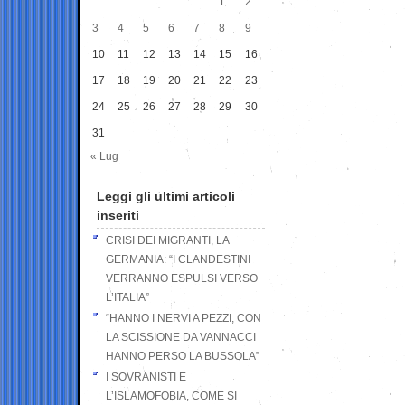
1
2
3
4
5
6
7
8
9
10
11
12
13
14
15
16
17
18
19
20
21
22
23
24
25
26
27
28
29
30
31
« Lug
Leggi gli ultimi articoli
inseriti
CRISI DEI MIGRANTI, LA
GERMANIA: “I CLANDESTINI
VERRANNO ESPULSI VERSO
L’ITALIA”
“HANNO I NERVI A PEZZI, CON
LA SCISSIONE DA VANNACCI
HANNO PERSO LA BUSSOLA”
I SOVRANISTI E
L’ISLAMOFOBIA, COME SI