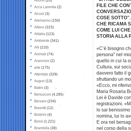
Aborto
(20)
FILE CHE CON
Acca Larentia
(2)
CONVERSAZION
Alcool
(3)
COSE SOTTO”.
Alemanno
(150)
CHE RICAMA S
Alfano
(315)
COME LUI CHE
Alitalia
(123)
STORIA ALLA 
Ambiente
(341)
AN
(210)
«C’è bisogno che
persona” nel mi
Animali
(74)
quello in cui la o
Arancioni
(2)
Cultura, sui soci
arte
(175)
davvero fatto il g
Attentato
(329)
sfruttando un mo
Auguri
(13)
«Ecco, mi riferiv
Batini
(3)
Maria Rosaria Boc
Berlusconi
(4.295)
Lei è Davide cont
Bersani
(234)
registrazioni. «M
Biasotti
(12)
lo sai benissimo 
Boldrini
(4)
nomina, lui lo av
Bossi
(1.221)
E ora nel bersag
nel corso della s
Brambilla
(38)