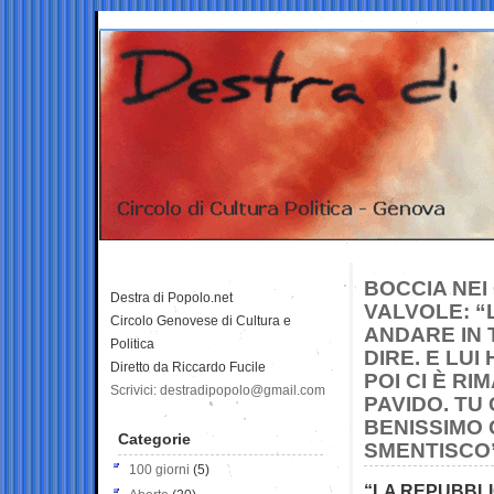
BOCCIA NEI
Destra di Popolo.net
VALVOLE: “
Circolo Genovese di Cultura e
ANDARE IN 
Politica
DIRE. E LU
Diretto da Riccardo Fucile
POI CI È R
Scrivici: destradipopolo@gmail.com
PAVIDO. TU 
BENISSIMO 
Categorie
SMENTISCO
100 giorni
(5)
“LA REPUBBLI