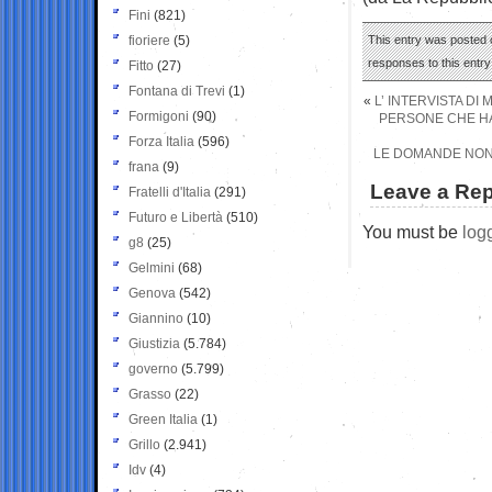
Fini
(821)
fioriere
(5)
This entry was posted o
responses to this entr
Fitto
(27)
Fontana di Trevi
(1)
«
L’ INTERVISTA DI
Formigoni
(90)
PERSONE CHE HAN
Forza Italia
(596)
LE DOMANDE NON 
frana
(9)
Leave a Rep
Fratelli d'Italia
(291)
Futuro e Libertà
(510)
You must be
log
g8
(25)
Gelmini
(68)
Genova
(542)
Giannino
(10)
Giustizia
(5.784)
governo
(5.799)
Grasso
(22)
Green Italia
(1)
Grillo
(2.941)
Idv
(4)