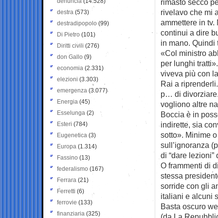
denuncia
(14.528)
rimasto secco per
rivelavo che mi 
destra
(573)
ammettere in tv. 
destradipopolo
(99)
continui a dire 
Di Pietro
(101)
in mano. Quindi t
Diritti civili
(276)
«Col ministro ab
don Gallo
(9)
per lunghi tratti
economia
(2.331)
viveva più con l
elezioni
(3.303)
Rai a riprenderli
emergenza
(3.077)
p… di divorziare
Energia
(45)
vogliono altre na
Esselunga
(2)
Boccia è in poss
indirette, sia co
Esteri
(784)
sotto». Minime o
Eugenetica
(3)
sull’ignoranza (
Europa
(1.314)
di “dare lezioni” 
Fassino
(13)
O frammenti di di
federalismo
(167)
stessa president
Ferrara
(21)
sorride con gli am
Ferretti
(6)
italiani e alcuni 
ferrovie
(133)
Basta oscuro web.
finanziaria
(325)
(da La Repubbli