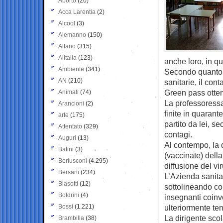
Aborto
(20)
Acca Larentia
(2)
Alcool
(3)
Alemanno
(150)
Alfano
(315)
Alitalia
(123)
anche loro, in q
Ambiente
(341)
Secondo quanto r
AN
(210)
sanitarie, il co
Green pass otte
Animali
(74)
La professoressa 
Arancioni
(2)
finite in quarant
arte
(175)
partito da lei, s
Attentato
(329)
contagi.
Auguri
(13)
Al contempo, la 
Batini
(3)
(vaccinate) dell
Berlusconi
(4.295)
diffusione del vir
Bersani
(234)
L’Azienda sanitar
Biasotti
(12)
sottolineando co
Boldrini
(4)
insegnanti coinvo
Bossi
(1.221)
ulteriormente ten
La dirigente scol
Brambilla
(38)