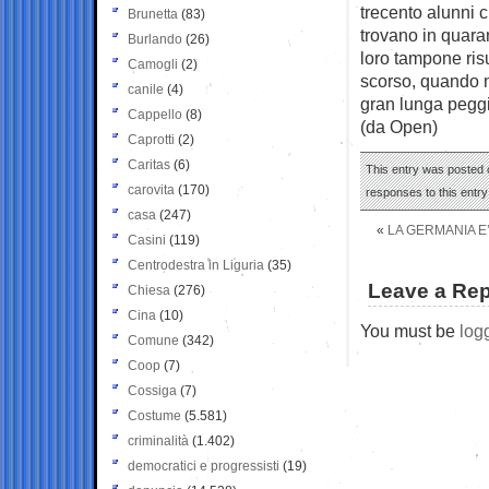
trecento alunni c
Brunetta
(83)
trovano in quaran
Burlando
(26)
loro tampone ris
Camogli
(2)
scorso, quando n
canile
(4)
gran lunga pegg
Cappello
(8)
(da Open)
Caprotti
(2)
Caritas
(6)
This entry was posted 
carovita
(170)
responses to this entr
casa
(247)
«
LA GERMANIA E’
Casini
(119)
Centrodestra in Liguria
(35)
Leave a Rep
Chiesa
(276)
Cina
(10)
You must be
log
Comune
(342)
Coop
(7)
Cossiga
(7)
Costume
(5.581)
criminalità
(1.402)
democratici e progressisti
(19)