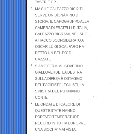
TASER E CP
MA CHE GALEAZZO DICI? TI
SERVE UN BIGNAMINO DI
STORIA. IL CAPOGRUPPO ALLA
CAMERA DI FRATELLI D’ITALIA,
GALEAZZO BIGNAMI, NEL SUO
ATTACCO SCONSIDERATO A
OSCAR LUIGI SCALFARO HA
DETTO UN BEL PO’ DI
CAZZATE
SIAMO FERMI AL GOVERNO
GIALLOVERDE: LA DESTRA
SULLA DIFESA È OSTAGGIO
DEI “PACIFISTI” LEGHISTI, LA
SINISTRA DEL PUTINIANO
CONTE
LE ONDATE DI CALORE DI
QUEST’ESTATE HANNO
PORTATO TEMPERATURE
RECORD IN TUTTA EUROPA E
UNA SICCITA’ MAI VISTA. I