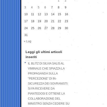
1
2
3
4
5
6
7
8
9
10
11
12
13
14
15
16
17
18
19
20
21
22
23
24
25
26
27
28
29
30
31
« Lug
Leggi gli ultimi articoli
inseriti
IL BLITZ DI SILVIA SALIS AL
VIMINALE CHE SPIAZZA LA
PROPAGANDA SULLA
“PERCEZIONE” DI IN-
SICUREZZA DEI SOVRANISTI:
SI FA RICEVERE DA
PIANTEDOSI E OTTIENE LA
COLLABORAZIONE DEL
MINISTRO SENZA CEDERE SU