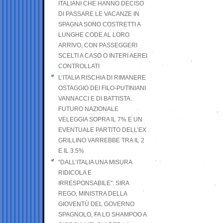
ITALIANI CHE HANNO DECISO
DI PASSARE LE VACANZE IN
SPAGNA SONO COSTRETTI A
LUNGHE CODE AL LORO
ARRIVO, CON PASSEGGERI
SCELTI A CASO O INTERI AEREI
CONTROLLATI
L’ITALIA RISCHIA DI RIMANERE
OSTAGGIO DEI FILO-PUTINIANI
VANNACCI E DI BATTISTA.
FUTURO NAZIONALE
VELEGGIA SOPRA IL 7% E UN
EVENTUALE PARTITO DELL’EX
GRILLINO VARREBBE TRA IL 2
E IL 3.5%
“DALL’ITALIA UNA MISURA
RIDICOLA E
IRRESPONSABILE”: SIRA
REGO, MINISTRA DELLA
GIOVENTÙ DEL GOVERNO
SPAGNOLO, FA LO SHAMPOO A