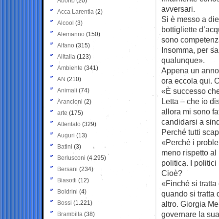
Aborto
(20)
avversari.
Acca Larentia
(2)
Si è messo a diet
Alcool
(3)
bottigliette d’ac
Alemanno
(150)
sono competenza
Alfano
(315)
Insomma, per sa
Alitalia
(123)
qualunque».
Ambiente
(341)
Appena un anno f
AN
(210)
ora eccola qui.
«È successo che 
Animali
(74)
Letta – che io d
Arancioni
(2)
allora mi sono f
arte
(175)
candidarsi a sin
Attentato
(329)
Perché tutti sc
Auguri
(13)
«Perché i proble
Batini
(3)
meno rispetto al
Berlusconi
(4.295)
politica. I polit
Bersani
(234)
Cioè?
Biasotti
(12)
«Finché si tratta
Boldrini
(4)
quando si tratta 
Bossi
(1.221)
altro. Giorgia Me
governare la sua
Brambilla
(38)