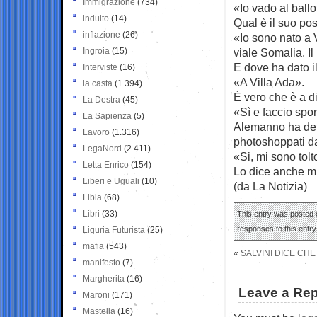
Immigrazione
(734)
«Io vado al ballo
indulto
(14)
Qual è il suo po
inflazione
(26)
«Io sono nato a V
Ingroia
(15)
viale Somalia. Il
E dove ha dato i
Interviste
(16)
«A Villa Ada».
la casta
(1.394)
È vero che è a d
La Destra
(45)
«Sì e faccio spor
La Sapienza
(5)
Alemanno ha dett
Lavoro
(1.316)
photoshoppati da
LegaNord
(2.411)
«Si, mi sono tol
Letta Enrico
(154)
Lo dice anche mi
Liberi e Uguali
(10)
(da La Notizia)
Libia
(68)
Libri
(33)
This entry was posted o
responses to this entr
Liguria Futurista
(25)
mafia
(543)
«
SALVINI DICE CH
manifesto
(7)
Margherita
(16)
Leave a Rep
Maroni
(171)
Mastella
(16)