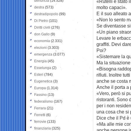
denuncia
(14.528)
«Rutelli è stato 
molto capaci».
destra
(573)
E il suo alleato
destradipopolo
(99)
«Non lo sento ma
Di Pietro
(101)
Se diventasse s
Diritti civili
(276)
«Un piano straord
don Gallo
(9)
Levare le erbacce
economia
(2.331)
graffiti. Devi dar
elezioni
(3.303)
Poi?
emergenza
(3.077)
«Sistemare la que
Energia
(45)
Ma la situazione 
Esselunga
(2)
«Bisogna raddoppi
rifiuti. Inoltre 
Esteri
(784)
anche se costa 
Eugenetica
(3)
Anche il porta a 
Europa
(1.314)
«Vero, però si pu
Fassino
(13)
ristoranti. Sono 
federalismo
(167)
per i non residen
Ferrara
(21)
una cosa che si 
Ferretti
(6)
Dice che il Pd è 
ferrovie
(133)
«Ma alle mie con
finanziaria
(325)
anche persone 