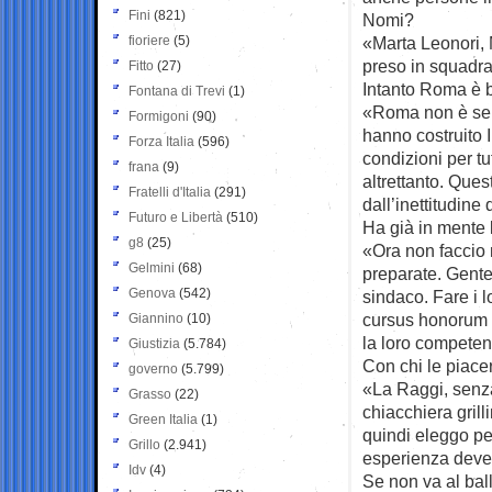
Fini
(821)
Nomi?
fioriere
(5)
«Marta Leonori, 
preso in squadra
Fitto
(27)
Intanto Roma è bi
Fontana di Trevi
(1)
«Roma non è sen
Formigoni
(90)
hanno costruito 
Forza Italia
(596)
condizioni per t
frana
(9)
altrettanto. Ques
Fratelli d'Italia
(291)
dall’inettitudine
Futuro e Libertà
(510)
Ha già in mente 
g8
(25)
«Ora non faccio 
Gelmini
(68)
preparate. Gente
Genova
(542)
sindaco. Fare i 
cursus honorum 
Giannino
(10)
la loro competen
Giustizia
(5.784)
Con chi le piace
governo
(5.799)
«La Raggi, senza
Grasso
(22)
chiacchiera grilli
Green Italia
(1)
quindi eleggo pe
Grillo
(2.941)
esperienza deve 
Idv
(4)
Se non va al bal