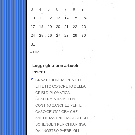
1
2
3
4
5
6
7
8
9
10
11
12
13
14
15
16
17
18
19
20
21
22
23
24
25
26
27
28
29
30
31
« Lug
Leggi gli ultimi articoli
inseriti
GRAZIE GIORGIA! L’UNICO
EFFETTO CONCRETO DELLA
CRISI DIPLOMATICA
SCATENATA DA MELONI
CONTRO SANCHEZ PER IL
CASO CEUTA? ORA CHE
ANCHE MADRID HA SOSPESO
SCHENGEN PER CHI ARRIVA
DAL NOSTRO PAESE, GLI