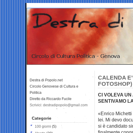
CALENDA E’ 
Destra di Popolo.net
FOTOSHOP)
Circolo Genovese di Cultura e
Politica
CI VOLEVA UN
Diretto da Riccardo Fucile
SENTIVAMO L
Scrivici: destradipopolo@gmail.com
«Enrico Michett
Categorie
lei. Mi
devo docu
si è candidato s
100 giorni
(5)
finalmente conosc