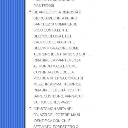
PIANTEDOSI
DE ANGELIS: “LA RISPOSTA DI
GIORGIA MELONI A PEDRO
SANCHEZ SI COMPRENDE
SOLO CON LA LENTE
DELL’IDEOLOGIA E DEL
CALCOLO: LE POLITICHE
DELL’IMMIGRAZIONE COME
TERRENO IDENTITARIO SU CUI
RIBADIRE L’APPARTENENZA
AL MONDO MAGA E COME
CONTINUAZIONE DELLA
POLITICA INTERNA CON ALTRI
MEZZI. INSOMMA, TRUMP CUI
RIBADIRE FEDELTÀ, VOX CUI
DARE SOSTEGNO, VANNACCI
CUI TOGLIERE SPAZIO”
“CRISTO NON ABITA NEI
PALAZZI DEL POTERE, MA SI
IDENTIFICA CON CHI È
AFFAMATO, FORESTIERO O