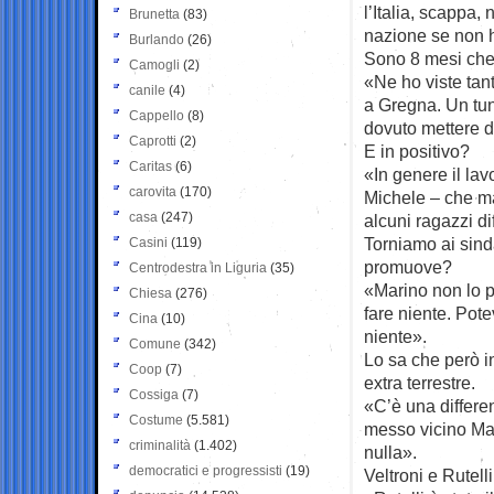
l’Italia, scappa
Brunetta
(83)
nazione se non h
Burlando
(26)
Sono 8 mesi che 
Camogli
(2)
«Ne ho viste tant
canile
(4)
a Gregna. Un tun
Cappello
(8)
dovuto mettere d
Caprotti
(2)
E in positivo?
Caritas
(6)
«In genere il la
carovita
(170)
Michele – che ma
casa
(247)
alcuni ragazzi di
Torniamo ai sind
Casini
(119)
promuove?
Centrodestra in Liguria
(35)
«Marino non lo p
Chiesa
(276)
fare niente. Potev
Cina
(10)
niente».
Comune
(342)
Lo sa che però i
Coop
(7)
extra terrestre.
Cossiga
(7)
«C’è una differe
Costume
(5.581)
messo vicino Mari
criminalità
(1.402)
nulla».
democratici e progressisti
(19)
Veltroni e Rutelli