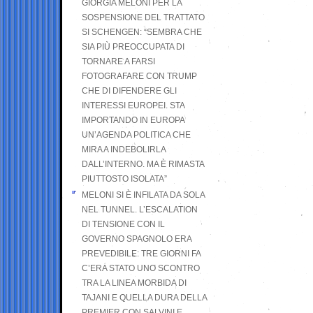
GIORGIA MELONI PER LA
SOSPENSIONE DEL TRATTATO
SI SCHENGEN: “SEMBRA CHE
SIA PIÙ PREOCCUPATA DI
TORNARE A FARSI
FOTOGRAFARE CON TRUMP
CHE DI DIFENDERE GLI
INTERESSI EUROPEI. STA
IMPORTANDO IN EUROPA
UN’AGENDA POLITICA CHE
MIRA A INDEBOLIRLA
DALL’INTERNO. MA È RIMASTA
PIUTTOSTO ISOLATA”
MELONI SI È INFILATA DA SOLA
NEL TUNNEL. L’ESCALATION
DI TENSIONE CON IL
GOVERNO SPAGNOLO ERA
PREVEDIBILE: TRE GIORNI FA
C’ERA STATO UNO SCONTRO
TRA LA LINEA MORBIDA DI
TAJANI E QUELLA DURA DELLA
PREMIER CON SALVINI E