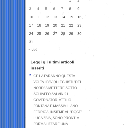
1
2
3
4
5
6
7
8
9
10
11
12
13
14
15
16
17
18
19
20
21
22
23
24
25
26
27
28
29
30
31
« Lug
Leggi gli ultimi articoli
inseriti
CE LA FARANNO QUESTA
VOLTA I PAVIDI LEGHISTI “DEL
NORD” A METTERE SOTTO
SCHIAFFO SALVINI? I
GOVERNATORI ATTILIO
FONTANA E MASSIMILIANO
FEDRIGA, INSIEME AL “DOGE”
LUCA ZAIA, SONO PRONTI A
FORMALIZZARE UNA