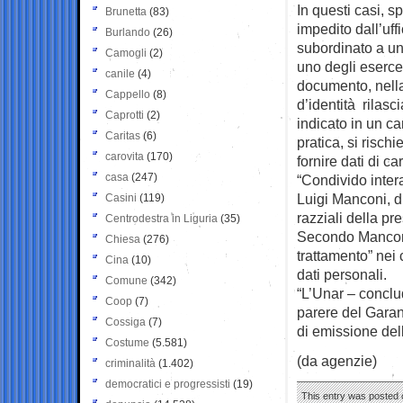
In questi casi, s
Brunetta
(83)
impedito dall’uff
Burlando
(26)
subordinato a un
Camogli
(2)
uno degli esercen
canile
(4)
documento, nella 
Cappello
(8)
d’identità rilasci
Caprotti
(2)
indicato in un ca
Caritas
(6)
pratica, si rischi
carovita
(170)
fornire dati di 
casa
(247)
“Condivido inter
Luigi Manconi, di
Casini
(119)
razziali della pr
Centrodestra in Liguria
(35)
Secondo Manconi, 
Chiesa
(276)
trattamento” nei 
Cina
(10)
dati personali.
Comune
(342)
“L’Unar – conclu
Coop
(7)
parere del Garan
Cossiga
(7)
di emissione dell
Costume
(5.581)
(da agenzie)
criminalità
(1.402)
democratici e progressisti
(19)
This entry was posted 