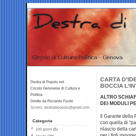
CARTA D’ID
Destra di Popolo.net
BOCCIA L’I
Circolo Genovese di Cultura e
Politica
ALTRO SCHIAF
Diretto da Riccardo Fucile
DEI MODULI P
Scrivici: destradipopolo@gmail.com
Il Garante della 
Categorie
con quella
di “p
rilascio della car
100 giorni
(5)
per i figli minore