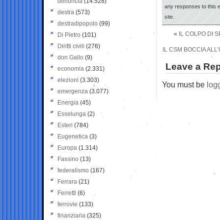
denuncia
(14.528)
any responses to this 
destra
(573)
site.
destradipopolo
(99)
«
IL COLPO DI 
Di Pietro
(101)
Diritti civili
(276)
IL CSM BOCCIA ALL
don Gallo
(9)
Leave a Rep
economia
(2.331)
elezioni
(3.303)
You must be
log
emergenza
(3.077)
Energia
(45)
Esselunga
(2)
Esteri
(784)
Eugenetica
(3)
Europa
(1.314)
Fassino
(13)
federalismo
(167)
Ferrara
(21)
Ferretti
(6)
ferrovie
(133)
finanziaria
(325)