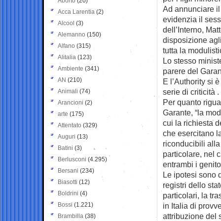
Aborto
(20)
Ad annunciare il 
Acca Larentia
(2)
evidenzia il sesso
Alcool
(3)
dell’Interno, Mat
Alemanno
(150)
disposizione agli
Alfano
(315)
tutta la modulist
Alitalia
(123)
Lo stesso ministe
Ambiente
(341)
parere del Garan
AN
(210)
E l’Authority si 
serie di criticità .
Animali
(74)
Per quanto riguar
Arancioni
(2)
Garante, “la modif
arte
(175)
cui la richiesta 
Attentato
(329)
che esercitano l
Auguri
(13)
riconducibili all
Batini
(3)
particolare, nel 
Berlusconi
(4.295)
entrambi i genito
Bersani
(234)
Le ipotesi sono q
Biasotti
(12)
registri dello st
Boldrini
(4)
particolari, la tr
Bossi
(1.221)
in Italia di provv
attribuzione del 
Brambilla
(38)