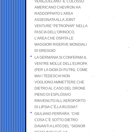
VENEZUELANO .IL COLOSSO
AMERICANO CHEVRON HA
RADDOPPIATO L’AREA
ASSEGNATA ALLA JOINT
VENTURE “PETROPIAR” NELLA
FASCIA DELL’ORINOCO,
L’AREA CHE OSPITA LE
MAGGIORI RISERVE MONDIALI
DI GREGGIO
LA GERMANIA SI CONFERMA IL
VENTRE MOLLE DELL’EUROPA
(PER LA GIOIA DI PUTIN). COME
MAI I TEDESCHI NON
VOGLIONO AMMETTERE CHE
DIETRO AL CASO DEL DRONE
PIENO DI ESPLOSIVO
RINVENUTO ALL’AEROPORTO
DI LIPSIA C’È LA RUSSIA?
GIULIANO FERRARA: ’CHE
COSA C’È SOTTO DIETRO
DAVANTI A LATO DEL “SIGNOR