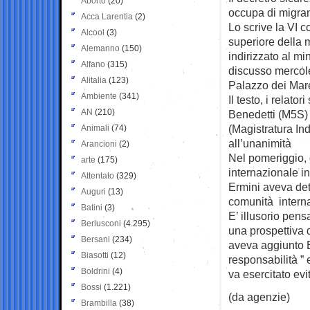
Aborto
(20)
occupa di
migran
Acca Larentia
(2)
Lo scrive la VI 
Alcool
(3)
superiore della 
Alemanno
(150)
indirizzato al mi
Alfano
(315)
discusso mercol
Alitalia
(123)
Palazzo dei Mare
Ambiente
(341)
Il testo, i relato
AN
(210)
Benedetti (M5S) 
(Magistratura In
Animali
(74)
all’unanimità
Arancioni
(2)
Nel pomeriggio, 
arte
(175)
internazionale i
Attentato
(329)
Ermini aveva det
Auguri
(13)
comunità internaz
Batini
(3)
E’ illusorio pens
Berlusconi
(4.295)
una prospettiva 
Bersani
(234)
aveva aggiunto E
Biasotti
(12)
responsabilità ” 
Boldrini
(4)
va esercitato evi
Bossi
(1.221)
(da agenzie)
Brambilla
(38)