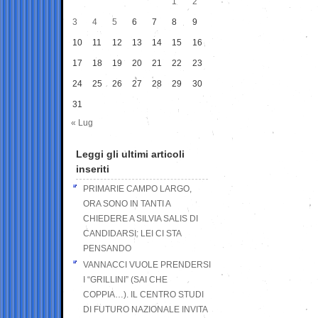
1
2
3
4
5
6
7
8
9
10
11
12
13
14
15
16
17
18
19
20
21
22
23
24
25
26
27
28
29
30
31
« Lug
Leggi gli ultimi articoli
inseriti
PRIMARIE CAMPO LARGO,
ORA SONO IN TANTI A
CHIEDERE A SILVIA SALIS DI
CANDIDARSI: LEI CI STA
PENSANDO
VANNACCI VUOLE PRENDERSI
I “GRILLINI” (SAI CHE
COPPIA…). IL CENTRO STUDI
DI FUTURO NAZIONALE INVITA