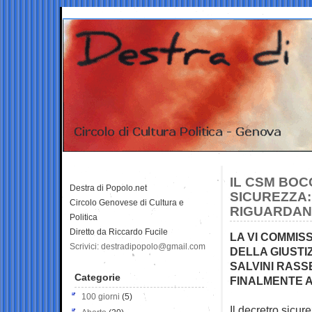
IL CSM BOC
Destra di Popolo.net
SICUREZZA:
Circolo Genovese di Cultura e
RIGUARDANT
Politica
Diretto da Riccardo Fucile
LA VI COMMIS
Scrivici: destradipopolo@gmail.com
DELLA GIUSTI
SALVINI RASS
Categorie
FINALMENTE A
100 giorni
(5)
Il decretro sicur