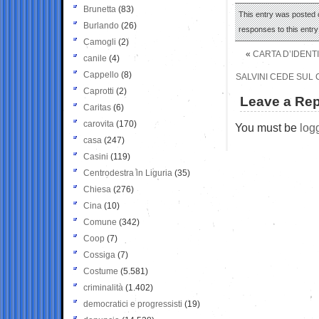
Brunetta
(83)
This entry was posted 
Burlando
(26)
responses to this entr
Camogli
(2)
«
CARTA D’IDENTI
canile
(4)
Cappello
(8)
SALVINI CEDE SUL 
Caprotti
(2)
Leave a Rep
Caritas
(6)
carovita
(170)
You must be
log
casa
(247)
Casini
(119)
Centrodestra in Liguria
(35)
Chiesa
(276)
Cina
(10)
Comune
(342)
Coop
(7)
Cossiga
(7)
Costume
(5.581)
criminalità
(1.402)
democratici e progressisti
(19)