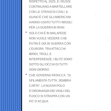
RISPETTO AL 2025, E I RUSSI
CONTINUANO A MARTELLARE
CON LE STRAGI DI CIVILI. IL
GUAIO È CHE GLI AMERICANI
HANNO USATO TUTTI I MISSILI
PER LA GUERRA IN IRAN
SOLO CHI È IN MALAFEDE
NON VUOLE VEDERE CHE
PUTIN È GIÀ IN GUERRA CON
L’EUROPA: TRA ATTACCHI
IBRIDI, TROLL E
INTERFERENZE, I BLITZ SONO
SOTTO GLI OCCHI DI TUTTI
OGNI GIORNO
CHE GOVERNO PATACCA. “SI
SFILAMENTA TUTTA, SEMBRA
CARTA”. LA NUOVA POLO
D’ORDINANZA DEI VIGILI DEL
FUOCO SI STRAPPA CON UN
PO’ D’ACQUA