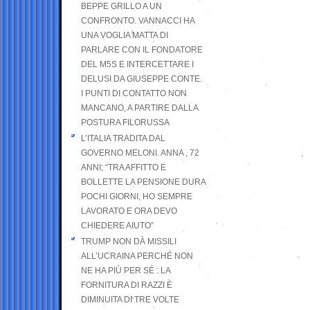
BEPPE GRILLO A UN
CONFRONTO. VANNACCI HA
UNA VOGLIA MATTA DI
PARLARE CON IL FONDATORE
DEL M5S E INTERCETTARE I
DELUSI DA GIUSEPPE CONTE.
I PUNTI DI CONTATTO NON
MANCANO, A PARTIRE DALLA
POSTURA FILORUSSA
L’ITALIA TRADITA DAL
GOVERNO MELONI. ANNA , 72
ANNI; “TRA AFFITTO E
BOLLETTE LA PENSIONE DURA
POCHI GIORNI, HO SEMPRE
LAVORATO E ORA DEVO
CHIEDERE AIUTO”
TRUMP NON DÀ MISSILI
ALL’UCRAINA PERCHÉ NON
NE HA PIÙ PER SÉ : LA
FORNITURA DI RAZZI È
DIMINUITA DI TRE VOLTE