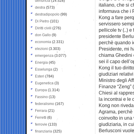
denuncia
(14.528)
italiano, che si
destra
(573)
informava che i
destradipopolo
(99)
Kong a fare perq
Di Pietro
(101)
servissero sempli
Diritti civili
(276)
pellicole tv (..) 
don Gallo
(9)
presidente Berlu
economia
(2.331)
perchè quando io
Presidente, mi h
elezioni
(3.303)
chiama Ghedini c
emergenza
(3.077)
sei il capo dell
Energia
(45)
Kong il tuo dirit
Esselunga
(2)
giudiziari relativ
Esteri
(784)
Ministro degli Af
Eugenetica
(3)
Finanze “Zeng” 
Europa
(1.314)
Chiesi al rappre
Fassino
(13)
la incontrai e le
federalismo
(167)
Kong non rivedan
Ferrara
(21)
Agrama, perchè B
coinvolto in una 
Ferretti
(6)
giudiziaria, in cu
ferrovie
(133)
Berlusconi vuole
finanziaria
(325)