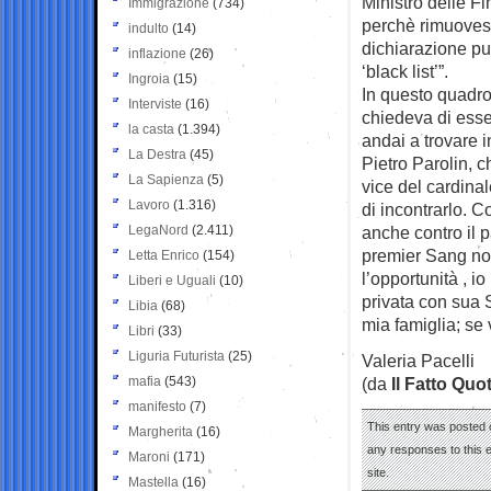
Ministro delle F
Immigrazione
(734)
perchè rimuovess
indulto
(14)
dichiarazione pu
inflazione
(26)
‘black list’”.
Ingroia
(15)
In questo quadro 
Interviste
(16)
chiedeva di esse
la casta
(1.394)
andai a trovare 
La Destra
(45)
Pietro Parolin, c
La Sapienza
(5)
vice del cardina
Lavoro
(1.316)
di incontrarlo. 
LegaNord
(2.411)
anche contro il 
premier Sang non 
Letta Enrico
(154)
l’opportunità , i
Liberi e Uguali
(10)
privata con sua 
Libia
(68)
mia famiglia; se v
Libri
(33)
Liguria Futurista
(25)
Valeria Pacelli
mafia
(543)
(da
Il Fatto Quo
manifesto
(7)
This entry was posted 
Margherita
(16)
any responses to this 
Maroni
(171)
site.
Mastella
(16)