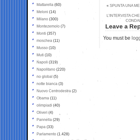
Mattarella
(60)
«
SPUNTA UNA ME
Meloni
(14)
L’INTERVISTA CH
Milano
(300)
CONDAN
Leave a Rep
Montezemolo
(7)
Monti
(357)
You must be
log
moschea
(11)
Musso
(10)
Muti
(10)
Napoli
(319)
Napolitano
(220)
no global
(5)
notte bianca
(3)
Nuovo Centrodestra
(2)
Obama
(11)
olimpiadi
(40)
Oliveri
(4)
Pannella
(29)
Papa
(33)
Parlamento
(1.428)