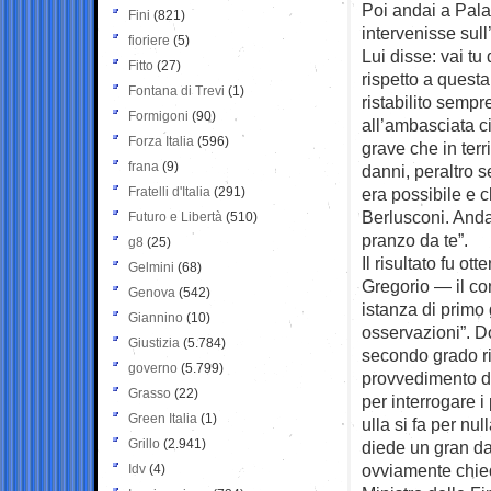
Poi andai a Palaz
Fini
(821)
intervenisse sul
fioriere
(5)
Lui disse: vai tu
Fitto
(27)
rispetto a questa
Fontana di Trevi
(1)
ristabilito semp
Formigoni
(90)
all’ambasciata ci
Forza Italia
(596)
grave che in ter
frana
(9)
danni, peraltro 
Fratelli d'Italia
(291)
era possibile e 
Berlusconi. Andai
Futuro e Libertà
(510)
pranzo da te”.
g8
(25)
Il risultato fu o
Gelmini
(68)
Gregorio — il co
Genova
(542)
istanza di primo 
Giannino
(10)
osservazioni”. Do
Giustizia
(5.784)
secondo grado riv
governo
(5.799)
provvedimento di
Grasso
(22)
per interrogare 
Green Italia
(1)
ulla si fa per n
Grillo
(2.941)
diede un gran da
ovviamente chiede
Idv
(4)