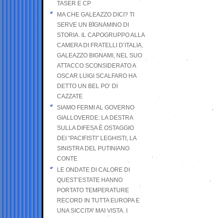
TASER E CP
MA CHE GALEAZZO DICI? TI
SERVE UN BIGNAMINO DI
STORIA. IL CAPOGRUPPO ALLA
CAMERA DI FRATELLI D’ITALIA,
GALEAZZO BIGNAMI, NEL SUO
ATTACCO SCONSIDERATO A
OSCAR LUIGI SCALFARO HA
DETTO UN BEL PO’ DI
CAZZATE
SIAMO FERMI AL GOVERNO
GIALLOVERDE: LA DESTRA
SULLA DIFESA È OSTAGGIO
DEI “PACIFISTI” LEGHISTI, LA
SINISTRA DEL PUTINIANO
CONTE
LE ONDATE DI CALORE DI
QUEST’ESTATE HANNO
PORTATO TEMPERATURE
RECORD IN TUTTA EUROPA E
UNA SICCITA’ MAI VISTA. I