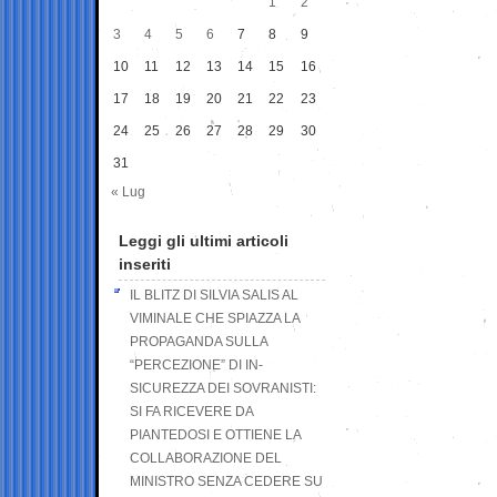
1
2
3
4
5
6
7
8
9
10
11
12
13
14
15
16
17
18
19
20
21
22
23
24
25
26
27
28
29
30
31
« Lug
Leggi gli ultimi articoli
inseriti
IL BLITZ DI SILVIA SALIS AL
VIMINALE CHE SPIAZZA LA
PROPAGANDA SULLA
“PERCEZIONE” DI IN-
SICUREZZA DEI SOVRANISTI:
SI FA RICEVERE DA
PIANTEDOSI E OTTIENE LA
COLLABORAZIONE DEL
MINISTRO SENZA CEDERE SU