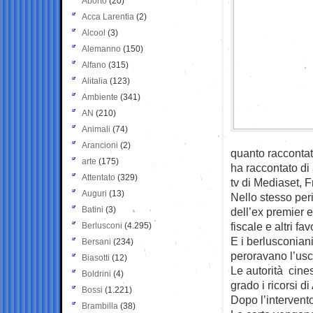
Aborto
(20)
Acca Larentia
(2)
Alcool
(3)
Alemanno
(150)
Alfano
(315)
Alitalia
(123)
Ambiente
(341)
AN
(210)
Animali
(74)
Arancioni
(2)
quanto raccontat
arte
(175)
ha raccontato di 
Attentato
(329)
tv di Mediaset,
Auguri
(13)
Nello stesso per
Batini
(3)
dell’ex premier e
fiscale e altri fav
Berlusconi
(4.295)
E i berlusconian
Bersani
(234)
peroravano l’usci
Biasotti
(12)
Le autorità cine
Boldrini
(4)
grado i ricorsi d
Bossi
(1.221)
Dopo l’intervento
Brambilla
(38)