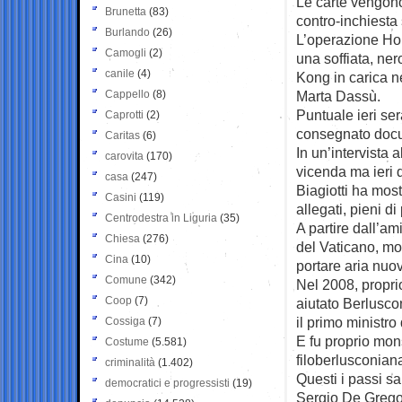
Le carte vengono
Brunetta
(83)
contro-inchiesta 
Burlando
(26)
L’operazione Ho
Camogli
(2)
una soffiata, ne
canile
(4)
Kong in carica ne
Cappello
(8)
Marta Dassù.
Puntuale ieri se
Caprotti
(2)
consegnato docum
Caritas
(6)
In un’intervista
carovita
(170)
vicenda ma ieri d
casa
(247)
Biagiotti ha most
Casini
(119)
allegati, pieni di 
Centrodestra in Liguria
(35)
A partire dall’am
Chiesa
(276)
del Vaticano, mo
Cina
(10)
portare aria nuov
Comune
(342)
Nel 2008, propri
Coop
(7)
aiutato Berlusco
il primo ministr
Cossiga
(7)
E fu proprio mo
Costume
(5.581)
filoberlusconiana
criminalità
(1.402)
Questi i passi sa
democratici e progressisti
(19)
Sergio De Gregor