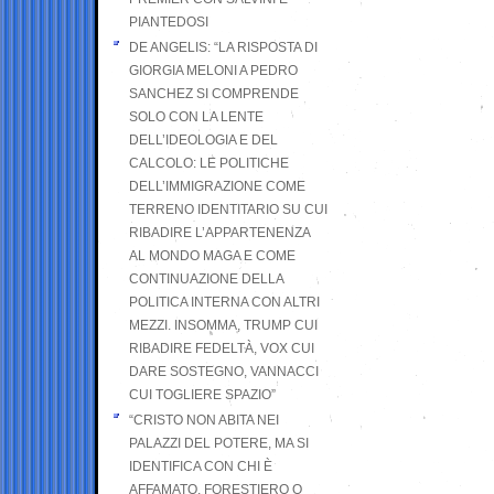
PIANTEDOSI
DE ANGELIS: “LA RISPOSTA DI
GIORGIA MELONI A PEDRO
SANCHEZ SI COMPRENDE
SOLO CON LA LENTE
DELL’IDEOLOGIA E DEL
CALCOLO: LE POLITICHE
DELL’IMMIGRAZIONE COME
TERRENO IDENTITARIO SU CUI
RIBADIRE L’APPARTENENZA
AL MONDO MAGA E COME
CONTINUAZIONE DELLA
POLITICA INTERNA CON ALTRI
MEZZI. INSOMMA, TRUMP CUI
RIBADIRE FEDELTÀ, VOX CUI
DARE SOSTEGNO, VANNACCI
CUI TOGLIERE SPAZIO”
“CRISTO NON ABITA NEI
PALAZZI DEL POTERE, MA SI
IDENTIFICA CON CHI È
AFFAMATO, FORESTIERO O