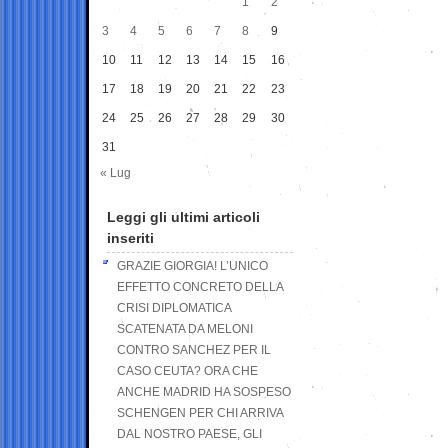
1
2
3
4
5
6
7
8
9
10
11
12
13
14
15
16
17
18
19
20
21
22
23
24
25
26
27
28
29
30
31
« Lug
Leggi gli ultimi articoli
inseriti
GRAZIE GIORGIA! L’UNICO
EFFETTO CONCRETO DELLA
CRISI DIPLOMATICA
SCATENATA DA MELONI
CONTRO SANCHEZ PER IL
CASO CEUTA? ORA CHE
ANCHE MADRID HA SOSPESO
SCHENGEN PER CHI ARRIVA
DAL NOSTRO PAESE, GLI