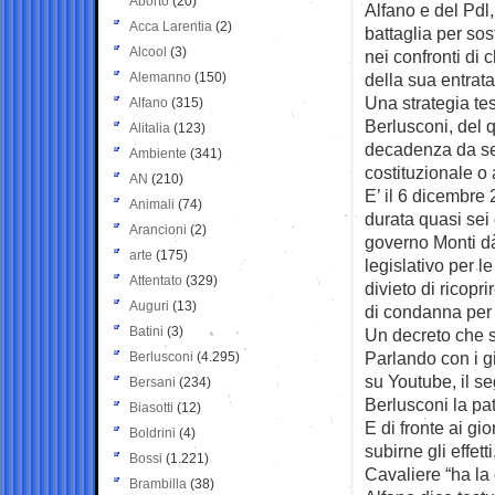
Aborto
(20)
Alfano e del Pdl,
Acca Larentia
(2)
battaglia per so
Alcool
(3)
nei confronti di
Alemanno
(150)
della sua entrata
Una strategia te
Alfano
(315)
Berlusconi, del q
Alitalia
(123)
decadenza da sen
Ambiente
(341)
costituzionale o a
AN
(210)
E’ il 6 dicembre
Animali
(74)
durata quasi sei 
Arancioni
(2)
governo Monti dà 
arte
(175)
legislativo per le
Attentato
(329)
divieto di ricopr
Auguri
(13)
di condanna per d
Batini
(3)
Un decreto che s
Parlando con i gi
Berlusconi
(4.295)
su Youtube, il s
Bersani
(234)
Berlusconi la pa
Biasotti
(12)
E di fronte ai gi
Boldrini
(4)
subirne gli effet
Bossi
(1.221)
Cavaliere “ha la 
Brambilla
(38)