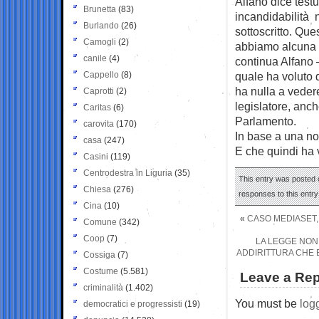
Alfano dice test
Brunetta
(83)
incandidabilità n
Burlando
(26)
sottoscritto. Qu
Camogli
(2)
abbiamo alcuna d
canile
(4)
continua Alfano 
Cappello
(8)
quale ha voluto 
ha nulla a veder
Caprotti
(2)
legislatore, anch
Caritas
(6)
Parlamento.
carovita
(170)
In base a una no
casa
(247)
E che quindi ha v
Casini
(119)
Centrodestra in Liguria
(35)
This entry was posted o
Chiesa
(276)
responses to this entr
Cina
(10)
«
CASO MEDIASET, 
Comune
(342)
Coop
(7)
LA LEGGE NON 
ADDIRITTURA CHE 
Cossiga
(7)
Costume
(5.581)
Leave a Rep
criminalità
(1.402)
You must be
log
democratici e progressisti
(19)