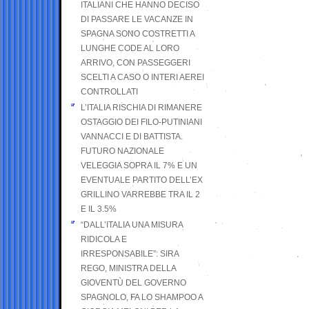
ITALIANI CHE HANNO DECISO
DI PASSARE LE VACANZE IN
SPAGNA SONO COSTRETTI A
LUNGHE CODE AL LORO
ARRIVO, CON PASSEGGERI
SCELTI A CASO O INTERI AEREI
CONTROLLATI
L’ITALIA RISCHIA DI RIMANERE
OSTAGGIO DEI FILO-PUTINIANI
VANNACCI E DI BATTISTA.
FUTURO NAZIONALE
VELEGGIA SOPRA IL 7% E UN
EVENTUALE PARTITO DELL’EX
GRILLINO VARREBBE TRA IL 2
E IL 3.5%
“DALL’ITALIA UNA MISURA
RIDICOLA E
IRRESPONSABILE”: SIRA
REGO, MINISTRA DELLA
GIOVENTÙ DEL GOVERNO
SPAGNOLO, FA LO SHAMPOO A