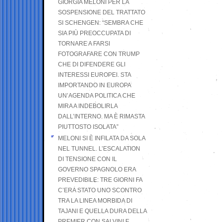
GIORGIA MELONI PER LA
SOSPENSIONE DEL TRATTATO
SI SCHENGEN: “SEMBRA CHE
SIA PIÙ PREOCCUPATA DI
TORNARE A FARSI
FOTOGRAFARE CON TRUMP
CHE DI DIFENDERE GLI
INTERESSI EUROPEI. STA
IMPORTANDO IN EUROPA
UN’AGENDA POLITICA CHE
MIRA A INDEBOLIRLA
DALL’INTERNO. MA È RIMASTA
PIUTTOSTO ISOLATA”
MELONI SI È INFILATA DA SOLA
NEL TUNNEL. L’ESCALATION
DI TENSIONE CON IL
GOVERNO SPAGNOLO ERA
PREVEDIBILE: TRE GIORNI FA
C’ERA STATO UNO SCONTRO
TRA LA LINEA MORBIDA DI
TAJANI E QUELLA DURA DELLA
PREMIER CON SALVINI E