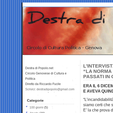
L’INTERVIS
Destra di Popolo.net
“LA NORMA 
Circolo Genovese di Cultura e
PASSATI IN
Politica
Diretto da Riccardo Fucile
ERA IL 6 DIC
Scrivici: destradipopolo@gmail.com
E AVEVA QUIN
“L’incandidabilit
Categorie
siamo certi che
100 giorni
(5)
E’ la che prova 