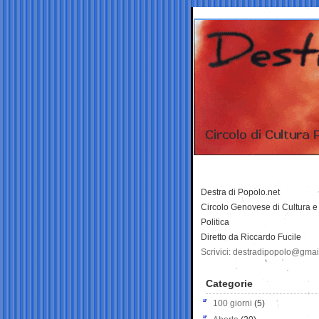
Destra di Popolo.net
Circolo Genovese di Cultura e
Politica
Diretto da Riccardo Fucile
Scrivici: destradipopolo@gma
Categorie
100 giorni
(5)