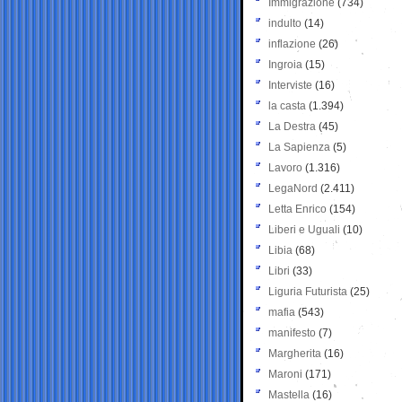
Immigrazione
(734)
indulto
(14)
inflazione
(26)
Ingroia
(15)
Interviste
(16)
la casta
(1.394)
La Destra
(45)
La Sapienza
(5)
Lavoro
(1.316)
LegaNord
(2.411)
Letta Enrico
(154)
Liberi e Uguali
(10)
Libia
(68)
Libri
(33)
Liguria Futurista
(25)
mafia
(543)
manifesto
(7)
Margherita
(16)
Maroni
(171)
Mastella
(16)