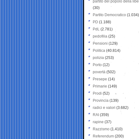
partito del popolo della libe
(30)
Partito Democratico
(1.034)
PD
(1.188)
PdL
(2.781)
pedofilia
(25)
Pensioni
(129)
Politica
(40.814)
polizia
(253)
Porto
(12)
povertà
(502)
Presepe
(14)
Primarie
(149)
Prodi
(52)
Provincia
(139)
radici e valori
(3.682)
RAI
(359)
rapine
(37)
Razzismo
(1.410)
Referendum
(200)