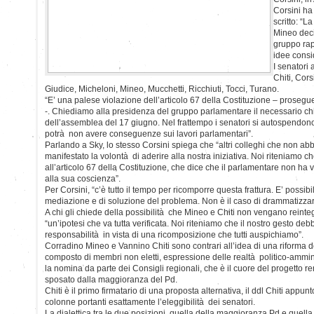
Corsini ha
scritto: “L
Mineo deci
gruppo rap
idee consi
I senatori
Chiti, Cors
Giudice, Micheloni, Mineo, Mucchetti, Ricchiuti, Tocci, Turano.
“E’ una palese violazione dell’articolo 67 della Costituzione – prosegu
-. Chiediamo alla presidenza del gruppo parlamentare il necessario c
dell’assemblea del 17 giugno. Nel frattempo i senatori si autospendo
potrà non avere conseguenze sui lavori parlamentari”.
Parlando a Sky, lo stesso Corsini spiega che “altri colleghi che non a
manifestato la volontà di aderire alla nostra iniziativa. Noi riteniamo ch
all’articolo 67 della Costituzione, che dice che il parlamentare non ha
alla sua coscienza”.
Per Corsini, “c’è tutto il tempo per ricomporre questa frattura. E’ possib
mediazione e di soluzione del problema. Non è il caso di drammatizzar
A chi gli chiede della possibilità che Mineo e Chiti non vengano reinte
“un’ipotesi che va tutta verificata. Noi riteniamo che il nostro gesto d
responsabilità in vista di una ricomposizione che tutti auspichiamo”.
Corradino Mineo e Vannino Chiti sono contrari all’idea di una riforma 
composto di membri non eletti, espressione delle realtà politico-amminist
la nomina da parte dei Consigli regionali, che è il cuore del progetto re
sposato dalla maggioranza del Pd.
Chiti è il primo firmatario di una proposta alternativa, il ddl Chiti appun
colonne portanti esattamente l’eleggibilità dei senatori.
La dialettica tra le due posizioni, quella della maggioranza Pd e quella