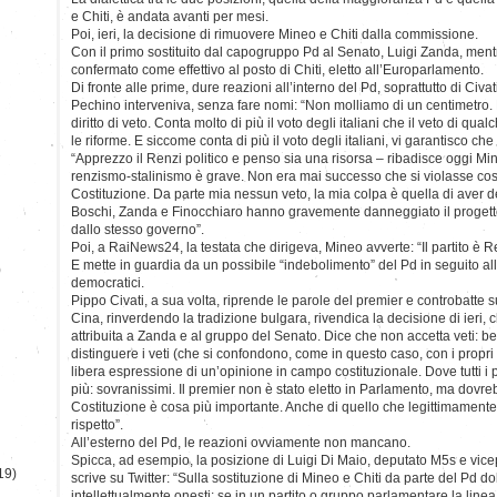
e Chiti, è andata avanti per mesi.
Poi, ieri, la decisione di rimuovere Mineo e Chiti dalla commissione.
Con il primo sostituito dal capogruppo Pd al Senato, Luigi Zanda, ment
confermato come effettivo al posto di Chiti, eletto all’Europarlamento.
Di fronte alle prime, dure reazioni all’interno del Pd, soprattutto di Civ
Pechino interveniva, senza fare nomi: “Non molliamo di un centimetro.
diritto di veto. Conta molto di più il voto degli italiani che il veto di qu
le riforme. E siccome conta di più il voto degli italiani, vi garantisco ch
“Apprezzo il Renzi politico e penso sia una risorsa – ribadisce oggi M
renzismo-stalinismo è grave. Non era mai successo che si violasse così 
Costituzione. Da parte mia nessun veto, la mia colpa è quella di aver de
Boschi, Zanda e Finocchiaro hanno gravemente danneggiato il progetto
dallo stesso governo”.
Poi, a RaiNews24, la testata che dirigeva, Mineo avverte: “Il partito è R
E mette in guardia da un possibile “indebolimento” del Pd in seguito a
)
democratici.
Pippo Civati, a sua volta, riprende le parole del premier e controbatte su
Cina, rinverdendo la tradizione bulgara, rivendica la decisione di ieri, 
attribuita a Zanda e al gruppo del Senato. Dice che non accetta veti: b
distinguere i veti (che si confondono, come in questo caso, con i propri ri
libera espressione di un’opinione in campo costituzionale. Dove tutti i 
più: sovranissimi. Il premier non è stato eletto in Parlamento, ma dovre
Costituzione è cosa più importante. Anche di quello che legittimamente 
rispetto”.
All’esterno del Pd, le reazioni ovviamente non mancano.
Spicca, ad esempio, la posizione di Luigi Di Maio, deputato M5s e vic
19)
scrive su Twitter: “Sulla sostituzione di Mineo e Chiti da parte del Pd 
intellettualmente onesti: se in un partito o gruppo parlamentare la linea 