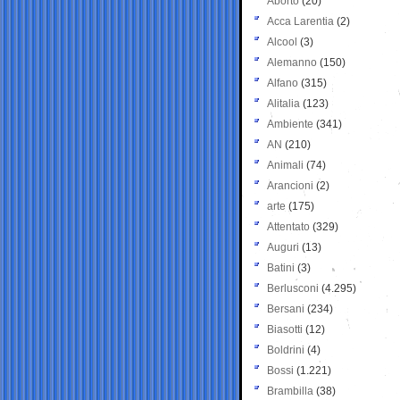
Aborto
(20)
Acca Larentia
(2)
Alcool
(3)
Alemanno
(150)
Alfano
(315)
Alitalia
(123)
Ambiente
(341)
AN
(210)
Animali
(74)
Arancioni
(2)
arte
(175)
Attentato
(329)
Auguri
(13)
Batini
(3)
Berlusconi
(4.295)
Bersani
(234)
Biasotti
(12)
Boldrini
(4)
Bossi
(1.221)
Brambilla
(38)