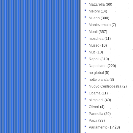
Mattarella
(60)
Meloni
(14)
Milano
(300)
Montezemolo
(7)
Monti
(357)
moschea
(11)
Musso
(10)
Muti
(10)
Napoli
(319)
Napolitano
(220)
no global
(5)
notte bianca
(3)
Nuovo Centrodestra
(2)
Obama
(11)
olimpiadi
(40)
Oliveri
(4)
Pannella
(29)
Papa
(33)
Parlamento
(1.428)