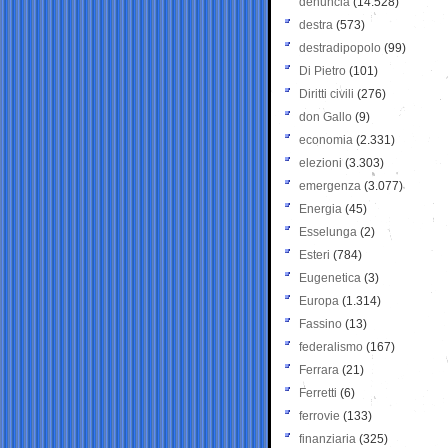
denuncia
(14.528)
destra
(573)
destradipopolo
(99)
Di Pietro
(101)
Diritti civili
(276)
don Gallo
(9)
economia
(2.331)
elezioni
(3.303)
emergenza
(3.077)
Energia
(45)
Esselunga
(2)
Esteri
(784)
Eugenetica
(3)
Europa
(1.314)
Fassino
(13)
federalismo
(167)
Ferrara
(21)
Ferretti
(6)
ferrovie
(133)
finanziaria
(325)