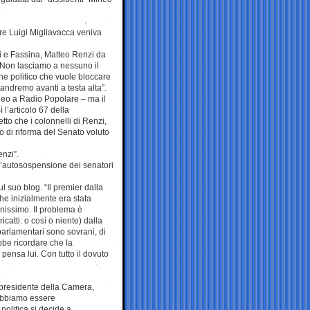
re Luigi Migliavacca veniva
ati e Fassina, Matteo Renzi da
 Non lasciamo a nessuno il
alche politico che vuole bloccare
e andremo avanti a testa alta”.
ineo a Radio Popolare – ma il
l’articolo 67 della
tto che i colonnelli di Renzi,
 di riforma del Senato voluto
enzi”.
ll’autosospensione dei senatori
l suo blog. “Il premier dalla
che inizialmente era stata
enissimo. Il problema è
catti: o così o niente) dalla
parlamentari sono sovrani, di
bbe ricordare che la
pensa lui. Con tutto il dovuto
epresidente della Camera,
dobbiamo essere
politica si decide a