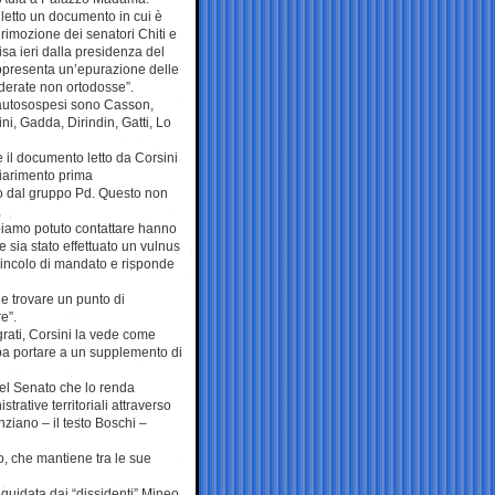
 letto un documento in cui è
a rimozione dei senatori Chiti e
sa ieri dalla presidenza del
presenta un’epurazione delle
derate non ortodosse”.
 autosospesi sono Casson,
ini, Gadda, Dirindin, Gatti, Lo
e il documento letto da Corsini
hiarimento prima
no dal gruppo Pd. Questo non
bbiamo potuto contattare hanno
e sia stato effettuato un vulnus
 vincolo di mandato e risponde
ile trovare un punto di
e”.
grati, Corsini la vede come
ebba portare a un supplemento di
del Senato che lo renda
rative territoriali attraverso
nziano – il testo Boschi –
to, che mantiene tra le sue
 guidata dai “dissidenti” Mineo