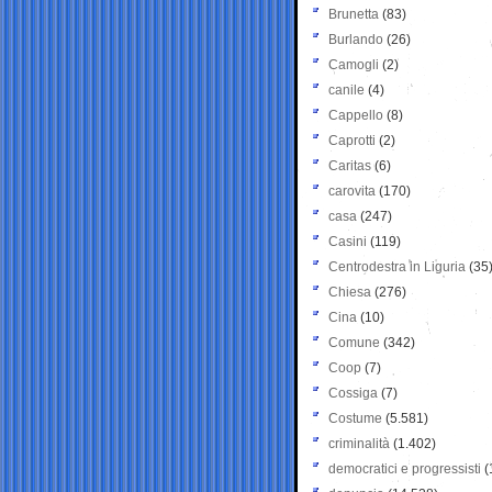
Brunetta
(83)
Burlando
(26)
Camogli
(2)
canile
(4)
Cappello
(8)
Caprotti
(2)
Caritas
(6)
carovita
(170)
casa
(247)
Casini
(119)
Centrodestra in Liguria
(35
Chiesa
(276)
Cina
(10)
Comune
(342)
Coop
(7)
Cossiga
(7)
Costume
(5.581)
criminalità
(1.402)
democratici e progressisti
(