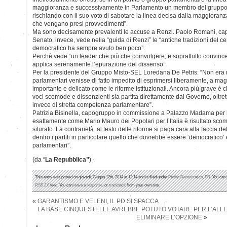
maggioranza e successivamente in Parlamento un membro del gruppo vo
rischiando con il suo voto di sabotare la linea decisa dalla maggioranza
che vengano presi provvedimenti”.
Ma sono decisamente prevalenti le accuse a Renzi. Paolo Romani, capo
Senato, invece, vede nella “guida di Renzi” le “antiche tradizioni del c
democratico ha sempre avuto ben poco”.
Perchè vede “un leader che più che coinvolgere, e soprattutto convince
applica serenamente l’epurazione del dissenso”.
Per la presidente del Gruppo Misto-SEL Loredana De Petris: “Non era
parlamentari venisse di fatto impedito di esprimersi liberamente, a ma
importante e delicato come le riforme istituzionali. Ancora più grave è che
voci scomode e dissenzienti sia partita direttamente dal Governo, oltret
invece di stretta competenza parlamentare”.
Patrizia Bisinella, capogruppo in commissione a Palazzo Madama per 
esattamente come Mario Mauro dei Popolari per l’Italia è risultato sco
silurato. La contrarietà al testo delle riforme si paga cara alla faccia 
dentro i partiti in particolare quello che dovrebbe essere ‘democratico’ 
parlamentari”.
(da “
La Repubblica”
)
This entry was posted on giovedì, Giugno 12th, 2014 at 12:14 and is filed under
Partito Democratico
,
PD
. You can 
RSS 2.0
feed. You can
leave a response
, or
trackback
from your own site.
«
GARANTISMO E VELENI, IL PD SI SPACCA
LA BASE CINQUESTELLE AVREBBE POTUTO VOTARE PER L’ALLE
ELIMINARE L’OPZIONE
»