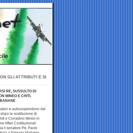
N GLI ATTRIBUTI E SI
SI RE, SUSSULTO DI
N MINEO E CHITI,
E BANANE
natori si autosospendono dal
dopo la sostituzione di
iti e Corradino Mineo in
e Affari Costituzionali.
a il senatore Pd, Paolo
n Aula a Palazzo Madama.