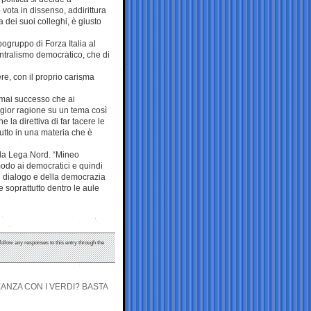
ta in dissenso, addirittura
 dei suoi colleghi, è giusto
gruppo di Forza Italia al
entralismo democratico, che di
re, con il proprio carisma
 mai successo che ai
ggior ragione su un tema così
 la direttiva di far tacere le
utto in una materia che è
la Lega Nord. “Mineo
modo ai democratici e quindi
del dialogo e della democrazia
e soprattutto dentro le aule
follow any responses to this entry through the
ANZA CON I VERDI? BASTA