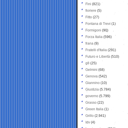
Fini
(821)
fioriere
(5)
Fitto
(27)
Fontana di Trevi
(1)
Formigoni
(90)
Forza Italia
(596)
frana
(9)
Fratelli d'Italia
(291)
Futuro e Libertà
(510)
g8
(25)
Gelmini
(68)
Genova
(542)
Giannino
(10)
Giustizia
(5.784)
governo
(5.799)
Grasso
(22)
Green Italia
(1)
Grillo
(2.941)
Idv
(4)