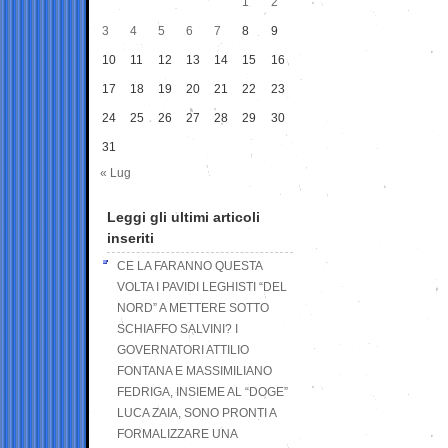
1
2
3
4
5
6
7
8
9
10
11
12
13
14
15
16
17
18
19
20
21
22
23
24
25
26
27
28
29
30
31
« Lug
Leggi gli ultimi articoli
inseriti
CE LA FARANNO QUESTA
VOLTA I PAVIDI LEGHISTI “DEL
NORD” A METTERE SOTTO
SCHIAFFO SALVINI? I
GOVERNATORI ATTILIO
FONTANA E MASSIMILIANO
FEDRIGA, INSIEME AL “DOGE”
LUCA ZAIA, SONO PRONTI A
FORMALIZZARE UNA