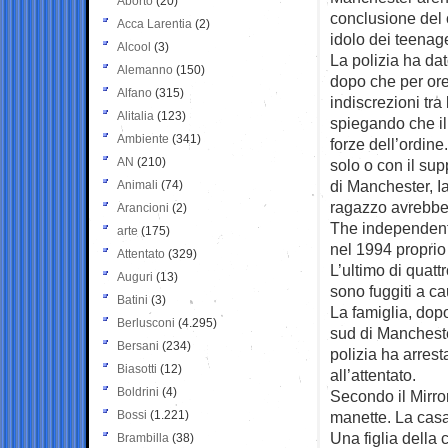
Aborto
(20)
conclusione del 
Acca Larentia
(2)
idolo dei teenag
Alcool
(3)
La polizia ha dat
Alemanno
(150)
dopo che per ore
Alfano
(315)
indiscrezioni tra 
Alitalia
(123)
spiegando che il
Ambiente
(341)
forze dell’ordine
AN
(210)
solo o con il sup
di Manchester, I
Animali
(74)
ragazzo avrebbe
Arancioni
(2)
The independent s
arte
(175)
nel 1994 proprio
Attentato
(329)
L’ultimo di quattr
Auguri
(13)
sono fuggiti a c
Batini
(3)
La famiglia, dopo
Berlusconi
(4.295)
sud di Manchester
Bersani
(234)
polizia ha arrest
Biasotti
(12)
all’attentato.
Boldrini
(4)
Secondo il Mirror
Bossi
(1.221)
manette. La casa 
Una figlia della 
Brambilla
(38)