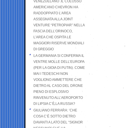
VENEZUELANO .IL COLOSSO
AMERICANO CHEVRON HA
RADDOPPIATO L’AREA
ASSEGNATA ALLA JOINT
VENTURE “PETROPIAR” NELLA
FASCIA DELL’ORINOCO,
L’AREA CHE OSPITA LE
MAGGIORI RISERVE MONDIALI
DI GREGGIO
LA GERMANIA SI CONFERMA IL
VENTRE MOLLE DELL’EUROPA
(PER LA GIOIA DI PUTIN). COME
MAI I TEDESCHI NON
VOGLIONO AMMETTERE CHE
DIETRO AL CASO DEL DRONE
PIENO DI ESPLOSIVO
RINVENUTO ALL’AEROPORTO
DI LIPSIA C’È LA RUSSIA?
GIULIANO FERRARA: ’CHE
COSA C’È SOTTO DIETRO
DAVANTI A LATO DEL “SIGNOR