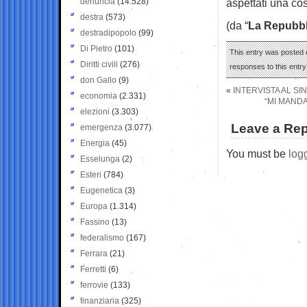
denuncia
(14.528)
aspettati una co
destra
(573)
(da “
La Repubbl
destradipopolo
(99)
Di Pietro
(101)
This entry was posted o
Diritti civili
(276)
responses to this entr
don Gallo
(9)
«
INTERVISTA AL SI
economia
(2.331)
“MI MAND
elezioni
(3.303)
Leave a Rep
emergenza
(3.077)
Energia
(45)
You must be
log
Esselunga
(2)
Esteri
(784)
Eugenetica
(3)
Europa
(1.314)
Fassino
(13)
federalismo
(167)
Ferrara
(21)
Ferretti
(6)
ferrovie
(133)
finanziaria
(325)