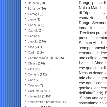
Range, prima di 
Brunetta
(83)
Nata a Mancheste
Burlando
(26)
di Tripoli e di a
Camogli
(2)
esortazioni a ind
canile
(4)
Range. Secondo n
Cappello
(8)
tornati in Libia.
Caprotti
(2)
“Recitava preghie
Caritas
(6)
presunto attentat
carovita
(170)
Salman Abedi, sc
casa
(247)
“comportamenti st
cercando di dete
Casini
(119)
una cellula terror
Centrodestra in Liguria
(35)
I vicini di Abedi
Chiesa
(276)
che qualcuno di c
Cina
(10)
Nessun dettaglio 
Comune
(342)
raid che gli agen
Coop
(7)
che non li conos
Cossiga
(7)
gomito (l’espress
Costume
(5.581)
dell’altro”, ndr)
criminalità
(1.402)
“Siamo una comun
democratici e progressisti
(19)
sosteniamo a vi