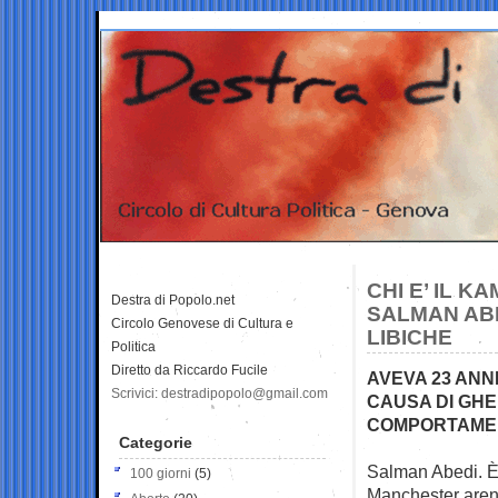
CHI E’ IL K
Destra di Popolo.net
SALMAN ABED
Circolo Genovese di Cultura e
LIBICHE
Politica
Diretto da Riccardo Fucile
AVEVA 23 ANNI
Scrivici: destradipopolo@gmail.com
CAUSA DI GHE
COMPORTAMEN
Categorie
Salman Abedi. È q
100 giorni
(5)
Manchester aren