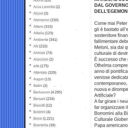
Aborto
(20)
DAL GOVERNO 
Acca Larentia
(2)
DELL’EGEMON
Alcool
(3)
Alemanno
(150)
Come mai Peter T
Alfano
(315)
gli è
bastato all
Alitalia
(123)
sostenitore finan
Ambiente
(341)
fallimentare deb
AN
(210)
Meloni, sia dai 
culturale di dest
Animali
(74)
È successo che 
Arancioni
(2)
Othelma compres
arte
(175)
anno di pontific
Attentato
(329)
venisse dedicata
Auguri
(13)
contemporaneo, i
Batini
(3)
nuova e dirompen
Berlusconi
(4.295)
Artificiale?
Bersani
(234)
A far girare i neu
Biasotti
(12)
far organizzare 
Boldrini
(4)
Borromini alla Bi
Bossi
(1.221)
Culturale Giober
Papa americano R
Brambilla
(38)