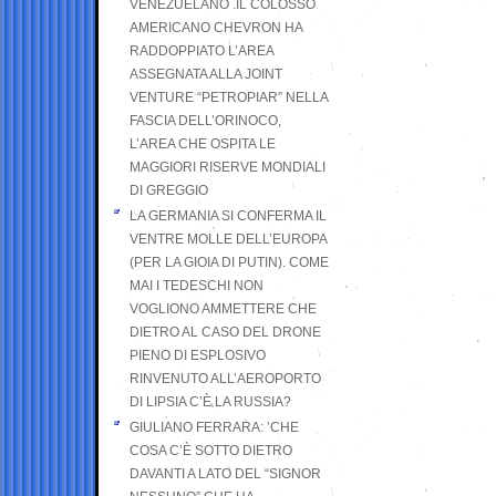
VENEZUELANO .IL COLOSSO
AMERICANO CHEVRON HA
RADDOPPIATO L’AREA
ASSEGNATA ALLA JOINT
VENTURE “PETROPIAR” NELLA
FASCIA DELL’ORINOCO,
L’AREA CHE OSPITA LE
MAGGIORI RISERVE MONDIALI
DI GREGGIO
LA GERMANIA SI CONFERMA IL
VENTRE MOLLE DELL’EUROPA
(PER LA GIOIA DI PUTIN). COME
MAI I TEDESCHI NON
VOGLIONO AMMETTERE CHE
DIETRO AL CASO DEL DRONE
PIENO DI ESPLOSIVO
RINVENUTO ALL’AEROPORTO
DI LIPSIA C’È LA RUSSIA?
GIULIANO FERRARA: ’CHE
COSA C’È SOTTO DIETRO
DAVANTI A LATO DEL “SIGNOR