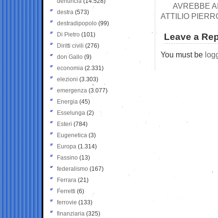
denuncia
(14.528)
AVREBBE AL
destra
(573)
ATTILIO PIER
destradipopolo
(99)
Di Pietro
(101)
Leave a Rep
Diritti civili
(276)
You must be
log
don Gallo
(9)
economia
(2.331)
elezioni
(3.303)
emergenza
(3.077)
Energia
(45)
Esselunga
(2)
Esteri
(784)
Eugenetica
(3)
Europa
(1.314)
Fassino
(13)
federalismo
(167)
Ferrara
(21)
Ferretti
(6)
ferrovie
(133)
finanziaria
(325)