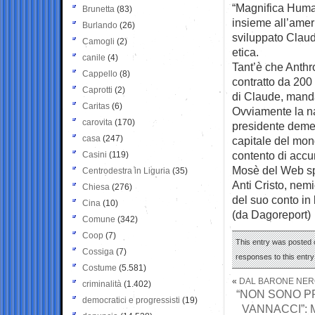
“Magnifica Human
Brunetta
(83)
insieme all’ameri
Burlando
(26)
sviluppato Claud
Camogli
(2)
etica.
canile
(4)
Tant’è che Anthr
Cappello
(8)
contratto da 200 
Caprotti
(2)
di Claude, manda
Caritas
(6)
Ovviamente la nas
carovita
(170)
presidente demen
casa
(247)
capitale del mon
contento di accum
Casini
(119)
Mosè del Web spa
Centrodestra in Liguria
(35)
Anti Cristo, nem
Chiesa
(276)
del suo conto in
Cina
(10)
(da Dagoreport)
Comune
(342)
Coop
(7)
This entry was posted 
Cossiga
(7)
responses to this entr
Costume
(5.581)
«
DAL BARONE NERO
criminalità
(1.402)
“NON SONO P
democratici e progressisti
(19)
VANNACCI”: