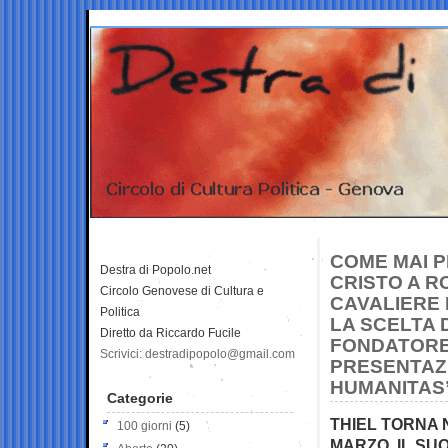
COME MAI P
Destra di Popolo.net
CRISTO A R
Circolo Genovese di Cultura e
CAVALIERE
Politica
LA SCELTA D
Diretto da Riccardo Fucile
FONDATORE 
Scrivici: destradipopolo@gmail.com
PRESENTAZI
HUMANITAS
Categorie
THIEL TORNA 
100 giorni
(5)
MARZO, IL SU