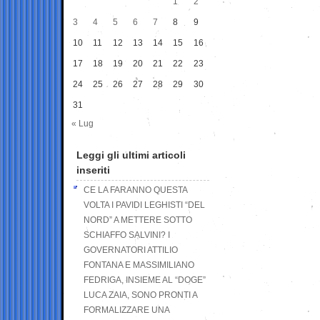
1
2
3
4
5
6
7
8
9
10
11
12
13
14
15
16
17
18
19
20
21
22
23
24
25
26
27
28
29
30
31
« Lug
Leggi gli ultimi articoli
inseriti
CE LA FARANNO QUESTA
VOLTA I PAVIDI LEGHISTI “DEL
NORD” A METTERE SOTTO
SCHIAFFO SALVINI? I
GOVERNATORI ATTILIO
FONTANA E MASSIMILIANO
FEDRIGA, INSIEME AL “DOGE”
LUCA ZAIA, SONO PRONTI A
FORMALIZZARE UNA