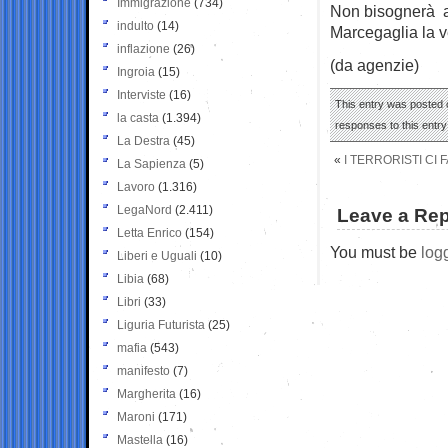
Immigrazione
(734)
Non bisognerà a
indulto
(14)
Marcegaglia la v
inflazione
(26)
(da agenzie)
Ingroia
(15)
Interviste
(16)
This entry was posted o
la casta
(1.394)
responses to this entr
La Destra
(45)
«
I TERRORISTI CI
La Sapienza
(5)
Lavoro
(1.316)
LegaNord
(2.411)
Leave a Rep
Letta Enrico
(154)
You must be
log
Liberi e Uguali
(10)
Libia
(68)
Libri
(33)
Liguria Futurista
(25)
mafia
(543)
manifesto
(7)
Margherita
(16)
Maroni
(171)
Mastella
(16)