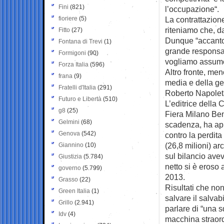
Fini
(821)
l’occupazione“.
fioriere
(5)
La contrattazion
riteniamo che, d
Fitto
(27)
Dunque “accanto 
Fontana di Trevi
(1)
grande responsab
Formigoni
(90)
vogliamo assume
Forza Italia
(596)
Altro fronte, men
frana
(9)
media e della ge
Fratelli d'Italia
(291)
Roberto Napolet
Futuro e Libertà
(510)
L’editrice della
g8
(25)
Fiera Milano Ben
Gelmini
(68)
scadenza, ha app
Genova
(542)
contro la perdita
(26,8 milioni) a
Giannino
(10)
sul bilancio avev
Giustizia
(5.784)
netto si è eroso 
governo
(5.799)
2013.
Grasso
(22)
Risultati che no
Green Italia
(1)
salvare il salvab
Grillo
(2.941)
parlare di “una 
Idv
(4)
macchina straord