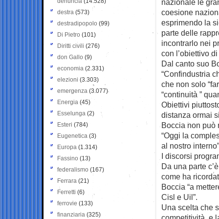
denuncia
(14.528)
nazionale le gran
coesione naziona
destra
(573)
esprimendo la si
destradipopolo
(99)
parte delle rappr
Di Pietro
(101)
incontrarlo nei p
Diritti civili
(276)
con l’obiettivo d
don Gallo
(9)
Dal canto suo Bo
economia
(2.331)
“Confindustria c
elezioni
(3.303)
che non solo “far
emergenza
(3.077)
“continuità ” qua
Energia
(45)
Obiettivi piuttost
Esselunga
(2)
distanza ormai si
Boccia non può n
Esteri
(784)
“Oggi la compless
Eugenetica
(3)
al nostro interno
Europa
(1.314)
I discorsi progr
Fassino
(13)
Da una parte c’è
federalismo
(167)
come ha ricordat
Ferrara
(21)
Boccia “a metter
Ferretti
(6)
Cisl e Uil”.
ferrovie
(133)
Una scelta che s
finanziaria
(325)
competitività e 