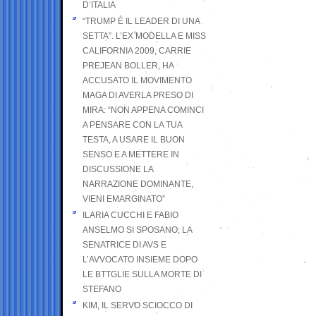
D’ITALIA
“TRUMP È IL LEADER DI UNA
SETTA”. L’EX MODELLA E MISS
CALIFORNIA 2009, CARRIE
PREJEAN BOLLER, HA
ACCUSATO IL MOVIMENTO
MAGA DI AVERLA PRESO DI
MIRA: “NON APPENA COMINCI
A PENSARE CON LA TUA
TESTA, A USARE IL BUON
SENSO E A METTERE IN
DISCUSSIONE LA
NARRAZIONE DOMINANTE,
VIENI EMARGINATO”
ILARIA CUCCHI E FABIO
ANSELMO SI SPOSANO; LA
SENATRICE DI AVS E
L’AVVOCATO INSIEME DOPO
LE BTTGLIE SULLA MORTE DI
STEFANO
KIM, IL SERVO SCIOCCO DI