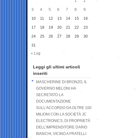
1
2
3
4
5
6
7
8
9
10
11
12
13
14
15
16
17
18
19
20
21
22
23
24
25
26
27
28
29
30
31
« Lug
Leggi gli ultimi articoli
inseriti
MASCHERINE DI BRONZO, IL
GOVERNO MELONI HA
SECRETATO LA
DOCUMENTAZIONE
SULL’ACCORDO DA OLTRE 100
MILIONI CON LA SOCIETÀ JC
ELECTRONICS, DI PROPRIETÀ
DELL’IMPRENDITORE DARIO
BIANCHI, VICINO A FRATELLI