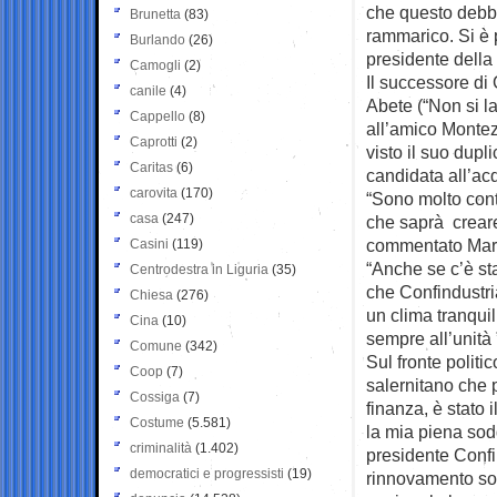
che questo debba
Brunetta
(83)
rammarico. Si è 
Burlando
(26)
presidente della 
Camogli
(2)
Il successore di 
canile
(4)
Abete (“Non si l
Cappello
(8)
all’amico Montez
Caprotti
(2)
visto il suo dupl
Caritas
(6)
candidata all’acq
carovita
(170)
“Sono molto cont
casa
(247)
che saprà creare
commentato Marce
Casini
(119)
“Anche se c’è st
Centrodestra in Liguria
(35)
che Confindustri
Chiesa
(276)
un clima tranquil
Cina
(10)
sempre all’unità 
Comune
(342)
Sul fronte politi
Coop
(7)
salernitano che p
Cossiga
(7)
finanza, è stato
Costume
(5.581)
la mia piena sod
criminalità
(1.402)
presidente Confi
democratici e progressisti
(19)
rinnovamento sost