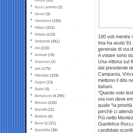
Aborto
(20)
Acca Larentia
(2)
Alcool
(3)
Alemanno
(150)
Alfano
(315)
Alitalia
(123)
100 voti mentre 
Ambiente
(341)
Ima ha avuto 91 p
AN
(210)
generale di via 
A votare sono st
Animali
(74)
Una vittoria sul 
Arancioni
(2)
dal presidente d
arte
(175)
Campania, Vince
Attentato
(329)
mettono il dito ne
Auguri
(13)
italiani.
Batini
(3)
“Questo voto tes
Berlusconi
(4.295)
ora non deve em
Bersani
(234)
quale “la priorit
Biasotti
(12)
perchè ci attend
Boldrini
(4)
Più netto Monte
Bossi
(1.221)
Gianfelice Rocca 
candidato sconfi
Brambilla
(38)