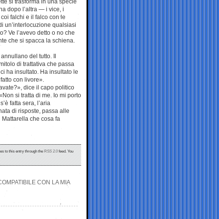
tte si trasforma in una specie
na dopo l’altra — i vice, i
oi falchi e il falco con le
di un’interlocuzione qualsiasi
tto? Ve l’avevo detto o no che
ente che si spacca la schiena.
annullano del tutto. Il
mitolo di trattativa che passa
ci ha insultato. Ha insultato le
fatto con livore».
avate?», dice il capo politico
on si tratta di me. Io mi porto
è fatta sera, l’aria
ata di risposte, passa alle
 Mattarella che cosa fa
es to this entry through the
RSS 2.0
feed. You
NCOMPATIBILE CON LA MIA