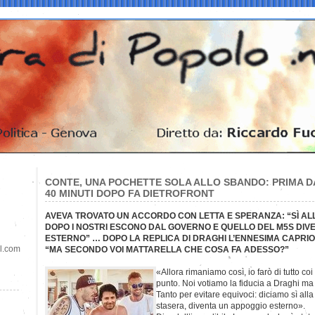
CONTE, UNA POCHETTE SOLA ALLO SBANDO: PRIMA DÀ
40 MINUTI DOPO FA DIETROFRONT
AVEVA TROVATO UN ACCORDO CON LETTA E SPERANZA: “SÌ ALL
DOPO I NOSTRI ESCONO DAL GOVERNO E QUELLO DEL M5S DIV
ESTERNO” … DOPO LA REPLICA DI DRAGHI L’ENNESIMA CAPRIO
il.com
“MA SECONDO VOI MATTARELLA CHE COSA FA ADESSO?”
«Allora rimaniamo così, io farò di tutto co
punto. Noi votiamo la fiducia a Draghi ma r
Tanto per evitare equivoci: diciamo sì alla 
stasera, diventa un appoggio esterno».