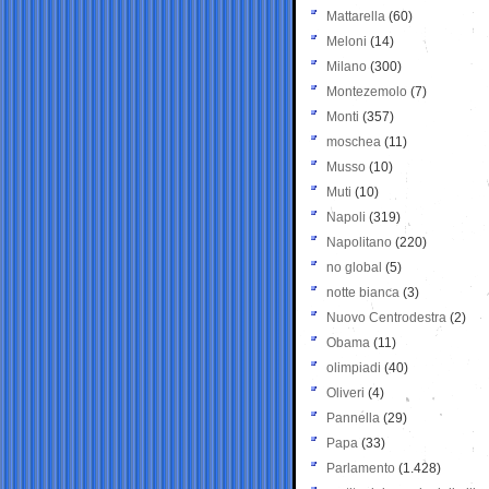
Mattarella
(60)
Meloni
(14)
Milano
(300)
Montezemolo
(7)
Monti
(357)
moschea
(11)
Musso
(10)
Muti
(10)
Napoli
(319)
Napolitano
(220)
no global
(5)
notte bianca
(3)
Nuovo Centrodestra
(2)
Obama
(11)
olimpiadi
(40)
Oliveri
(4)
Pannella
(29)
Papa
(33)
Parlamento
(1.428)