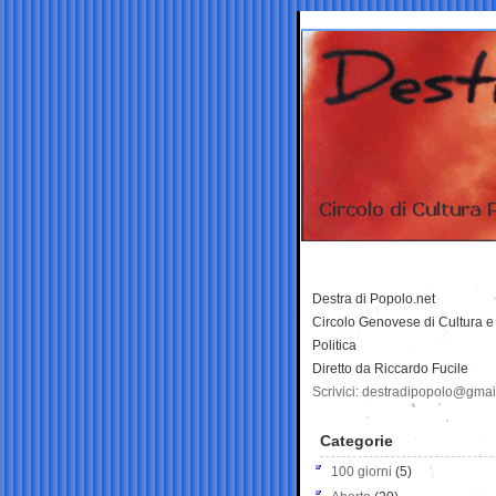
Destra di Popolo.net
Circolo Genovese di Cultura e
Politica
Diretto da Riccardo Fucile
Scrivici: destradipopolo@gma
Categorie
100 giorni
(5)