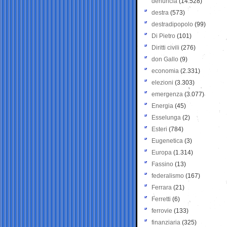
denuncia
(14.528)
destra
(573)
destradipopolo
(99)
Di Pietro
(101)
Diritti civili
(276)
don Gallo
(9)
economia
(2.331)
elezioni
(3.303)
emergenza
(3.077)
Energia
(45)
Esselunga
(2)
Esteri
(784)
Eugenetica
(3)
Europa
(1.314)
Fassino
(13)
federalismo
(167)
Ferrara
(21)
Ferretti
(6)
ferrovie
(133)
finanziaria
(325)