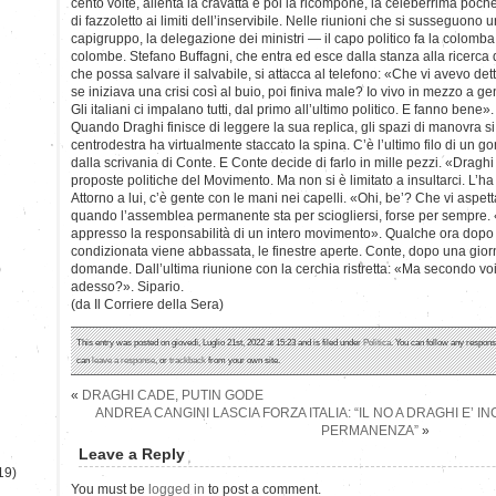
cento volte, allenta la cravatta e poi la ricompone, la celeberrima poche
di fazzoletto ai limiti dell’inservibile. Nelle riunioni che si susseguono u
capigruppo, la delegazione dei ministri — il capo politico fa la colomba c
colombe. Stefano Buffagni, che entra ed esce dalla stanza alla ricerca 
che possa salvare il salvabile, si attacca al telefono: «Che vi avevo de
se iniziava una crisi così al buio, poi finiva male? Io vivo in mezzo a g
Gli italiani ci impalano tutti, dal primo all’ultimo politico. E fanno bene».
Quando Draghi finisce di leggere la sua replica, gli spazi di manovra si 
centrodestra ha virtualmente staccato la spina. C’è l’ultimo filo di un go
dalla scrivania di Conte. E Conte decide di farlo in mille pezzi. «Draghi 
proposte politiche del Movimento. Ma non si è limitato a insultarci. L’ha 
Attorno a lui, c’è gente con le mani nei capelli. «Ohi, be’? Che vi aspett
quando l’assemblea permanente sta per sciogliersi, forse per sempre. «N
appresso la responsabilità di un intero movimento». Qualche ora dopo s’
condizionata viene abbassata, le finestre aperte. Conte, dopo una giorn
)
domande. Dall’ultima riunione con la cerchia ristretta: «Ma secondo voi
adesso?». Sipario.
(da Il Corriere della Sera)
This entry was posted on giovedì, Luglio 21st, 2022 at 15:23 and is filed under
Politica
. You can follow any respons
can
leave a response
, or
trackback
from your own site.
«
DRAGHI CADE, PUTIN GODE
ANDREA CANGINI LASCIA FORZA ITALIA: “IL NO A DRAGHI E’ I
PERMANENZA”
»
Leave a Reply
19)
You must be
logged in
to post a comment.