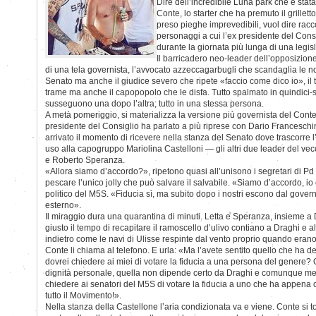
Dire dell’incredibile Luna park che è stat
Conte, lo starter che ha premuto il grillett
preso pieghe imprevedibili, vuol dire racc
personaggi a cui l’ex presidente del Cons
durante la giornata più lunga di una legis
Il barricadero neo-leader dell’opposizion
di una tela governista, l’avvocato azzeccagarbugli che scandaglia le 
Senato ma anche il giudice severo che ripete «faccio come dico io», il 
trame ma anche il capopopolo che le disfa. Tutto spalmato in quindici-se
susseguono una dopo l’altra; tutto in una stessa persona.
A metà pomeriggio, si materializza la versione più governista del Conte 
presidente del Consiglio ha parlato a più riprese con Dario Franceschi
arrivato il momento di ricevere nella stanza del Senato dove trascorre l
uso alla capogruppo Mariolina Castelloni — gli altri due leader del ve
e Roberto Speranza.
«Allora siamo d’accordo?», ripetono quasi all’unisono i segretari di Pd 
pescare l’unico jolly che può salvare il salvabile. «Siamo d’accordo, io 
politico del M5S. «Fiducia sì, ma subito dopo i nostri escono dal gover
esterno».
Il miraggio dura una quarantina di minuti. Letta e Speranza, insieme a
giusto il tempo di recapitare il ramoscello d’ulivo contiano a Draghi e al
indietro come le navi di Ulisse respinte dal vento proprio quando erano
Conte li chiama al telefono. E urla: «Ma l’avete sentito quello che ha de
dovrei chiedere ai miei di votare la fiducia a una persona del genere? Q
dignità personale, quella non dipende certo da Draghi e comunque me n
chiedere ai senatori del M5S di votare la fiducia a uno che ha appena ca
tutto il Movimento!».
Nella stanza della Castellone l’aria condizionata va e viene. Conte si to