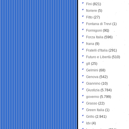
Fini
(821)
fioriere
(5)
Fitto
(27)
Fontana di Trevi
(1)
Formigoni
(90)
Forza Italia
(596)
frana
(9)
Fratelli d'Italia
(291)
Futuro e Libertà
(510)
g8
(25)
Gelmini
(68)
Genova
(542)
Giannino
(10)
Giustizia
(5.784)
governo
(5.799)
Grasso
(22)
Green Italia
(1)
Grillo
(2.941)
Idv
(4)