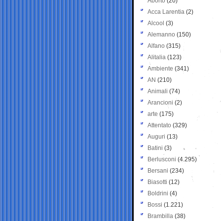
Aborto
(20)
Acca Larentia
(2)
Alcool
(3)
Alemanno
(150)
Alfano
(315)
Alitalia
(123)
Ambiente
(341)
AN
(210)
Animali
(74)
Arancioni
(2)
arte
(175)
Attentato
(329)
Auguri
(13)
Batini
(3)
Berlusconi
(4.295)
Bersani
(234)
Biasotti
(12)
Boldrini
(4)
Bossi
(1.221)
Brambilla
(38)