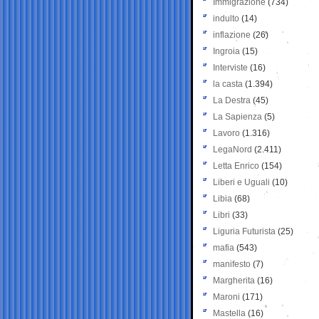
Immigrazione
(734)
indulto
(14)
inflazione
(26)
Ingroia
(15)
Interviste
(16)
la casta
(1.394)
La Destra
(45)
La Sapienza
(5)
Lavoro
(1.316)
LegaNord
(2.411)
Letta Enrico
(154)
Liberi e Uguali
(10)
Libia
(68)
Libri
(33)
Liguria Futurista
(25)
mafia
(543)
manifesto
(7)
Margherita
(16)
Maroni
(171)
Mastella
(16)