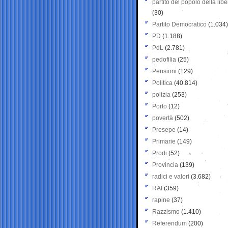
partito del popolo della libe
(30)
Partito Democratico
(1.034)
PD
(1.188)
PdL
(2.781)
pedofilia
(25)
Pensioni
(129)
Politica
(40.814)
polizia
(253)
Porto
(12)
povertà
(502)
Presepe
(14)
Primarie
(149)
Prodi
(52)
Provincia
(139)
radici e valori
(3.682)
RAI
(359)
rapine
(37)
Razzismo
(1.410)
Referendum
(200)