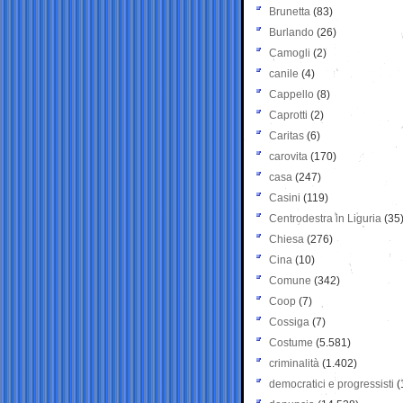
Brunetta
(83)
Burlando
(26)
Camogli
(2)
canile
(4)
Cappello
(8)
Caprotti
(2)
Caritas
(6)
carovita
(170)
casa
(247)
Casini
(119)
Centrodestra in Liguria
(35
Chiesa
(276)
Cina
(10)
Comune
(342)
Coop
(7)
Cossiga
(7)
Costume
(5.581)
criminalità
(1.402)
democratici e progressisti
(