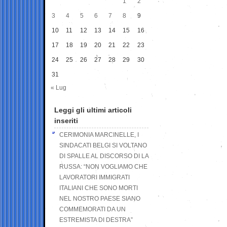
1
2
3
4
5
6
7
8
9
10
11
12
13
14
15
16
17
18
19
20
21
22
23
24
25
26
27
28
29
30
31
« Lug
Leggi gli ultimi articoli
inseriti
CERIMONIA MARCINELLE, I
SINDACATI BELGI SI VOLTANO
DI SPALLE AL DISCORSO DI LA
RUSSA: “NON VOGLIAMO CHE
LAVORATORI IMMIGRATI
ITALIANI CHE SONO MORTI
NEL NOSTRO PAESE SIANO
COMMEMORATI DA UN
ESTREMISTA DI DESTRA”