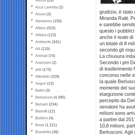
Aborto
(20)
Acca Larentia
(2)
giudizio, è stat
Alcool
(3)
Miranda Ratti. Pe
Alemanno
(150)
e sarebbe servito
Alfano
(315)
questo i pubblic
Alitalia
(123)
anche il reato di 
Ambiente
(341)
un totale di 8 mi
AN
(210)
secondo gli inqui
La chiusura inda
Animali
(74)
Secondo i pm Del
Arancioni
(2)
di trasferimento 
arte
(175)
concorso nelle st
Attentato
(329)
la quale Berlusc
Auguri
(13)
momento del suo
Batini
(3)
elargizione conte
Berlusconi
(4.295)
percepito da Dell
Bersani
(234)
senatore ha avuto
Biasotti
(12)
milioni sono arr
Boldrini
(4)
a partire dal 201
Bossi
(1.221)
10,8 milioni, par
Berlusconi. Agli a
Brambilla
(38)