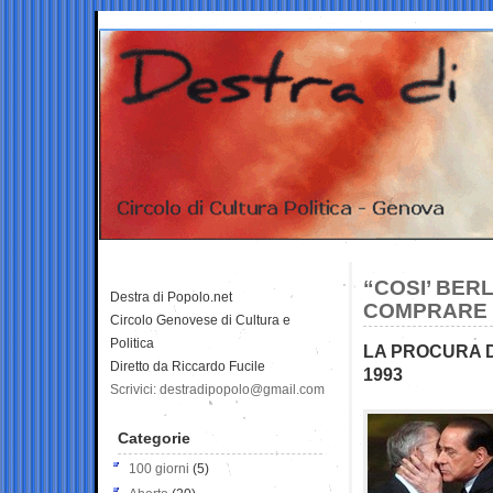
“COSI’ BER
Destra di Popolo.net
COMPRARE I
Circolo Genovese di Cultura e
Politica
LA PROCURA D
Diretto da Riccardo Fucile
1993
Scrivici: destradipopolo@gmail.com
Categorie
100 giorni
(5)