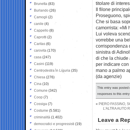
titolare di inter
Brunetta
(83)
Il filone principa
Burlando
(26)
Proseguono, spie
Camogli
(2)
Che si basa sopr
canile
(4)
camorrista: «Mi 
Cappello
(8)
Lui voleva scende
Caprotti
(2)
vorrebbe una bell
Caritas
(6)
corrispondenza d
carovita
(170)
sinistra di Adino
casa
(247)
di che la chiude
per indicare con 
Casini
(119)
mano a palmo ape
Centrodestra in Liguria
(35)
(da agenzie)
Chiesa
(276)
Cina
(10)
This entry was posted o
Comune
(342)
responses to this entr
Coop
(7)
Cossiga
(7)
«
PIERO FASSINO, S
L’ALTRA AUTO 
Costume
(5.581)
criminalità
(1.402)
Leave a Rep
democratici e progressisti
(19)