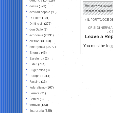
denuncia
(14.528)
This entry was posted o
destra
(573)
responses to this entr
destradipopolo
(99)
Di Pietro
(101)
«
IL PORTAVOCE D
Diritti civili
(276)
CRISI DI NERVI 
don Gallo
(9)
LIC
economia
(2.331)
Leave a Rep
elezioni
(3.303)
You must be
log
emergenza
(3.077)
Energia
(45)
Esselunga
(2)
Esteri
(784)
Eugenetica
(3)
Europa
(1.314)
Fassino
(13)
federalismo
(167)
Ferrara
(21)
Ferretti
(6)
ferrovie
(133)
finanziaria
(325)