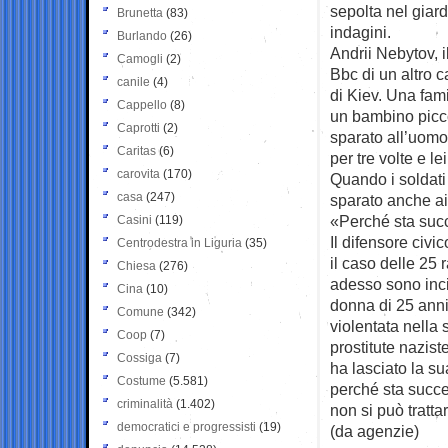
sepolta nel giard
Brunetta
(83)
indagini.
Burlando
(26)
Andrii Nebytov, i
Camogli
(2)
Bbc di un altro 
canile
(4)
di Kiev. Una fami
Cappello
(8)
un bambino piccol
Caprotti
(2)
sparato all’uomo
Caritas
(6)
per tre volte e le
carovita
(170)
Quando i soldati
casa
(247)
sparato anche ai
«Perché sta su
Casini
(119)
Il difensore civi
Centrodestra in Liguria
(35)
il caso delle 25
Chiesa
(276)
adesso sono inci
Cina
(10)
donna di 25 anni
Comune
(342)
violentata nella 
Coop
(7)
prostitute nazist
Cossiga
(7)
ha lasciato la s
Costume
(5.581)
perché sta succe
criminalità
(1.402)
non si può tratt
democratici e progressisti
(19)
(da agenzie)