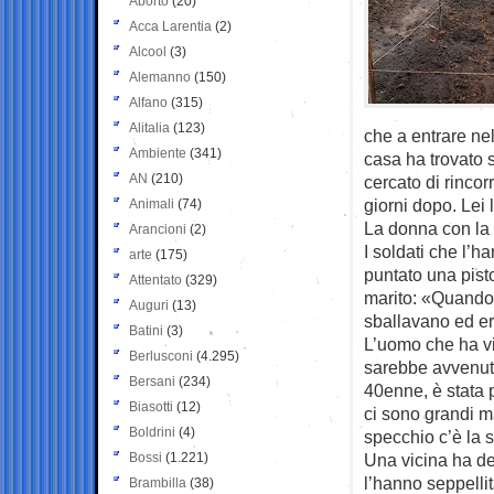
Aborto
(20)
Acca Larentia
(2)
Alcool
(3)
Alemanno
(150)
Alfano
(315)
Alitalia
(123)
che a entrare nel
Ambiente
(341)
casa ha trovato 
AN
(210)
cercato di rinco
giorni dopo. Lei 
Animali
(74)
La donna con la 
Arancioni
(2)
I soldati che l’h
arte
(175)
puntato una pisto
Attentato
(329)
marito: «Quando 
Auguri
(13)
sballavano ed e
Batini
(3)
L’uomo che ha vi
Berlusconi
(4.295)
sarebbe avvenuto
Bersani
(234)
40enne, è stata p
Biasotti
(12)
ci sono grandi 
Boldrini
(4)
specchio c’è la s
Bossi
(1.221)
Una vicina ha det
l’hanno seppellit
Brambilla
(38)