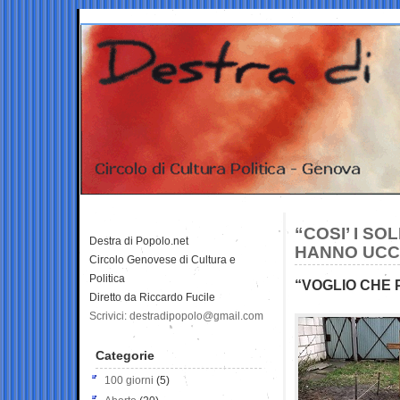
“COSI’ I SO
Destra di Popolo.net
HANNO UCCI
Circolo Genovese di Cultura e
Politica
“VOGLIO CHE 
Diretto da Riccardo Fucile
Scrivici: destradipopolo@gmail.com
Categorie
100 giorni
(5)