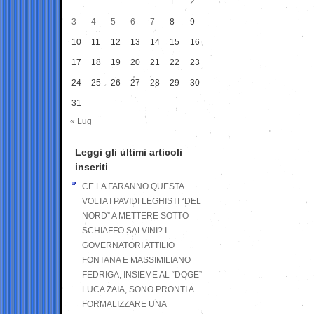
1
2
3
4
5
6
7
8
9
10
11
12
13
14
15
16
17
18
19
20
21
22
23
24
25
26
27
28
29
30
31
« Lug
Leggi gli ultimi articoli
inseriti
CE LA FARANNO QUESTA
VOLTA I PAVIDI LEGHISTI “DEL
NORD” A METTERE SOTTO
SCHIAFFO SALVINI? I
GOVERNATORI ATTILIO
FONTANA E MASSIMILIANO
FEDRIGA, INSIEME AL “DOGE”
LUCA ZAIA, SONO PRONTI A
FORMALIZZARE UNA