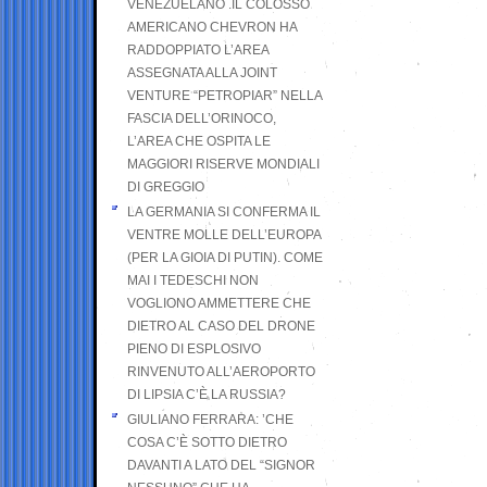
VENEZUELANO .IL COLOSSO
AMERICANO CHEVRON HA
RADDOPPIATO L’AREA
ASSEGNATA ALLA JOINT
VENTURE “PETROPIAR” NELLA
FASCIA DELL’ORINOCO,
L’AREA CHE OSPITA LE
MAGGIORI RISERVE MONDIALI
DI GREGGIO
LA GERMANIA SI CONFERMA IL
VENTRE MOLLE DELL’EUROPA
(PER LA GIOIA DI PUTIN). COME
MAI I TEDESCHI NON
VOGLIONO AMMETTERE CHE
DIETRO AL CASO DEL DRONE
PIENO DI ESPLOSIVO
RINVENUTO ALL’AEROPORTO
DI LIPSIA C’È LA RUSSIA?
GIULIANO FERRARA: ’CHE
COSA C’È SOTTO DIETRO
DAVANTI A LATO DEL “SIGNOR