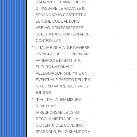
ITALIANI CHE HANNO DECISO
DI PASSARE LE VACANZE IN
SPAGNA SONO COSTRETTI A
LUNGHE CODE AL LORO
ARRIVO, CON PASSEGGERI
SCELTI A CASO O INTERI AEREI
CONTROLLATI
L’ITALIA RISCHIA DI RIMANERE
OSTAGGIO DEI FILO-PUTINIANI
VANNACCI E DI BATTISTA.
FUTURO NAZIONALE
VELEGGIA SOPRA IL 7% E UN
EVENTUALE PARTITO DELL’EX
GRILLINO VARREBBE TRA IL 2
E IL 3.5%
“DALL’ITALIA UNA MISURA
RIDICOLA E
IRRESPONSABILE”: SIRA
REGO, MINISTRA DELLA
GIOVENTÙ DEL GOVERNO
SPAGNOLO, FA LO SHAMPOO A