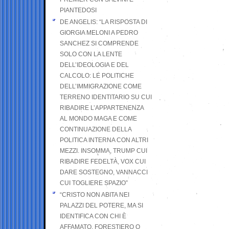
PIANTEDOSI
DE ANGELIS: “LA RISPOSTA DI
GIORGIA MELONI A PEDRO
SANCHEZ SI COMPRENDE
SOLO CON LA LENTE
DELL’IDEOLOGIA E DEL
CALCOLO: LE POLITICHE
DELL’IMMIGRAZIONE COME
TERRENO IDENTITARIO SU CUI
RIBADIRE L’APPARTENENZA
AL MONDO MAGA E COME
CONTINUAZIONE DELLA
POLITICA INTERNA CON ALTRI
MEZZI. INSOMMA, TRUMP CUI
RIBADIRE FEDELTÀ, VOX CUI
DARE SOSTEGNO, VANNACCI
CUI TOGLIERE SPAZIO”
“CRISTO NON ABITA NEI
PALAZZI DEL POTERE, MA SI
IDENTIFICA CON CHI È
AFFAMATO, FORESTIERO O