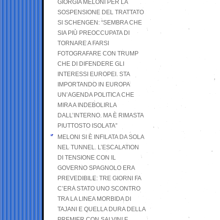
GIORGIA MELONI PER LA
SOSPENSIONE DEL TRATTATO
SI SCHENGEN: “SEMBRA CHE
SIA PIÙ PREOCCUPATA DI
TORNARE A FARSI
FOTOGRAFARE CON TRUMP
CHE DI DIFENDERE GLI
INTERESSI EUROPEI. STA
IMPORTANDO IN EUROPA
UN’AGENDA POLITICA CHE
MIRA A INDEBOLIRLA
DALL’INTERNO. MA È RIMASTA
PIUTTOSTO ISOLATA”
MELONI SI È INFILATA DA SOLA
NEL TUNNEL. L’ESCALATION
DI TENSIONE CON IL
GOVERNO SPAGNOLO ERA
PREVEDIBILE: TRE GIORNI FA
C’ERA STATO UNO SCONTRO
TRA LA LINEA MORBIDA DI
TAJANI E QUELLA DURA DELLA
PREMIER CON SALVINI E