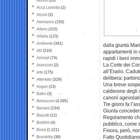
Aborto
(20)
Acca Larentia
(2)
Alcool
(3)
Alemanno
(150)
Alfano
(315)
Alitalia
(123)
Ambiente
(341)
dalla giunta Mari
AN
(210)
appartamenti in c
rapidi i beni imm
Animali
(74)
La Corte dei Cont
Arancioni
(2)
all’Erario. Cadu
arte
(175)
delibera: parton
Attentato
(329)
Una breve sospens
Auguri
(13)
calderone degli s
Batini
(3)
canoni agevolati 
Berlusconi
(4.295)
Tre giorni fa l’
Bersani
(234)
Giunta concederà
Biasotti
(12)
Regolamento che 
Boldrini
(4)
pubblico, come sc
Bossi
(1.221)
Finora, però, non
Fatto Quotidiano 
Brambilla
(38)