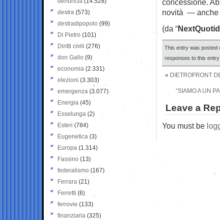
denuncia
(14.528)
concessione. Abb
novità — anche p
destra
(573)
destradipopolo
(99)
(da “
NextQuotid
Di Pietro
(101)
Diritti civili
(276)
This entry was posted 
don Gallo
(9)
responses to this entr
economia
(2.331)
«
DIETROFRONT DE
elezioni
(3.303)
“SIAMO A UN P
emergenza
(3.077)
Energia
(45)
Leave a Rep
Esselunga
(2)
You must be
log
Esteri
(784)
Eugenetica
(3)
Europa
(1.314)
Fassino
(13)
federalismo
(167)
Ferrara
(21)
Ferretti
(6)
ferrovie
(133)
finanziaria
(325)