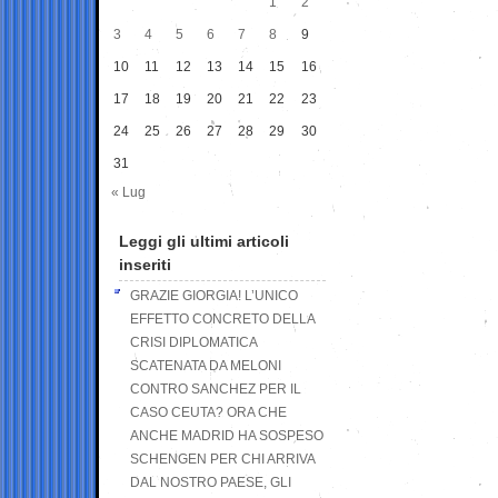
1
2
3
4
5
6
7
8
9
10
11
12
13
14
15
16
17
18
19
20
21
22
23
24
25
26
27
28
29
30
31
« Lug
Leggi gli ultimi articoli
inseriti
GRAZIE GIORGIA! L’UNICO
EFFETTO CONCRETO DELLA
CRISI DIPLOMATICA
SCATENATA DA MELONI
CONTRO SANCHEZ PER IL
CASO CEUTA? ORA CHE
ANCHE MADRID HA SOSPESO
SCHENGEN PER CHI ARRIVA
DAL NOSTRO PAESE, GLI