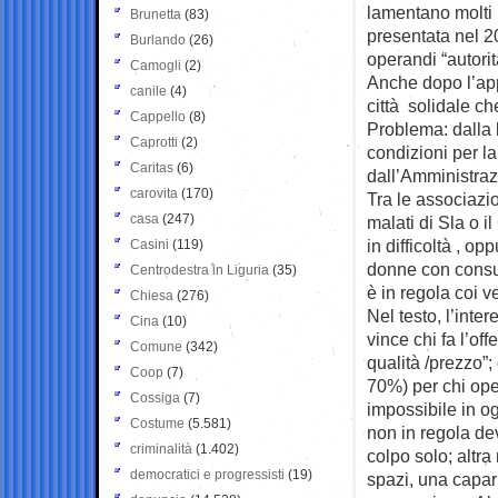
lamentano molti 
Brunetta
(83)
presentata nel 2
Burlando
(26)
operandi “autorit
Camogli
(2)
Anche dopo l’ap
canile
(4)
città solidale ch
Cappello
(8)
Problema: dalla
Caprotti
(2)
condizioni per l
Caritas
(6)
dall’Amministraz
carovita
(170)
Tra le associazion
casa
(247)
malati di Sla o 
in difficoltà , o
Casini
(119)
donne con consul
Centrodestra in Liguria
(35)
è in regola coi v
Chiesa
(276)
Nel testo, l’int
Cina
(10)
vince chi fa l’of
Comune
(342)
qualità /prezzo”;
Coop
(7)
70%) per chi oper
Cossiga
(7)
impossibile in og
Costume
(5.581)
non in regola dev
criminalità
(1.402)
colpo solo; altr
democratici e progressisti
(19)
spazi, una capar