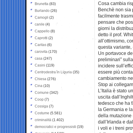
Cosa cambia risp
Brunetta
(83)
Benchè non sia p
Burlando
(26)
facilmente trasm
Camogli
(2)
pensare che poss
canile
(4)
giorni la distrib
Cappello
(8)
detto il prof. W
Caprotti
(2)
all’ottimismo, co
Caritas
(6)
questa variante,
carovita
(170)
Un portavoce del
casa
(247)
preliminari” sul
incidere sull’effi
Casini
(119)
essere più conta
Centrodestra in Liguria
(35)
cambiamento nell
Chiesa
(276)
Stop ai collegame
Cina
(10)
L’Italia è stato 
Comune
(342)
uscita dall’Inghi
Coop
(7)
tedesco che ha fa
Cossiga
(7)
la Germania e la
Costume
(5.581)
della mutazione 
criminalità
(1.402)
dall’Irlanda e d
democratici e progressisti
(19)
i voli e i treni 