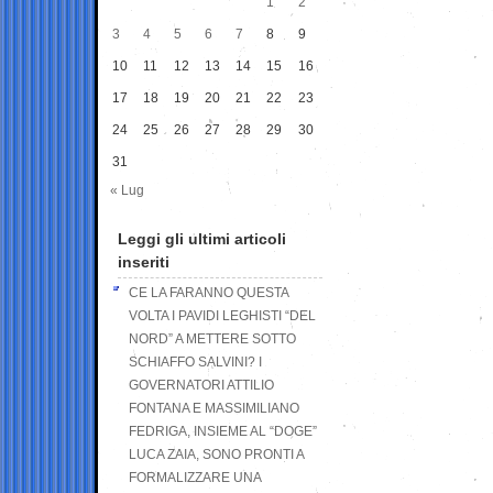
1
2
3
4
5
6
7
8
9
10
11
12
13
14
15
16
17
18
19
20
21
22
23
24
25
26
27
28
29
30
31
« Lug
Leggi gli ultimi articoli
inseriti
CE LA FARANNO QUESTA
VOLTA I PAVIDI LEGHISTI “DEL
NORD” A METTERE SOTTO
SCHIAFFO SALVINI? I
GOVERNATORI ATTILIO
FONTANA E MASSIMILIANO
FEDRIGA, INSIEME AL “DOGE”
LUCA ZAIA, SONO PRONTI A
FORMALIZZARE UNA