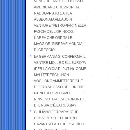
VENEZUELANO .IL COLOSSO
AMERICANO CHEVRON HA
RADDOPPIATO L’AREA
ASSEGNATA ALLA JOINT
VENTURE “PETROPIAR” NELLA
FASCIA DELL’ORINOCO,
L’AREA CHE OSPITA LE
MAGGIORI RISERVE MONDIALI
DI GREGGIO
LA GERMANIA SI CONFERMA IL
VENTRE MOLLE DELL’EUROPA
(PER LA GIOIA DI PUTIN). COME
MAI I TEDESCHI NON
VOGLIONO AMMETTERE CHE
DIETRO AL CASO DEL DRONE
PIENO DI ESPLOSIVO
RINVENUTO ALL’AEROPORTO
DI LIPSIA C’È LA RUSSIA?
GIULIANO FERRARA: ’CHE
COSA C’È SOTTO DIETRO
DAVANTI A LATO DEL “SIGNOR