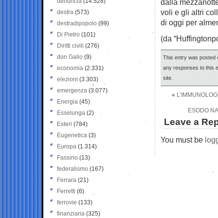
denuncia
(14.528)
dalla mezzanotte
voli e gli altri 
destra
(573)
di oggi per alme
destradipopolo
(99)
Di Pietro
(101)
(da “Huffingtonpo
Diritti civili
(276)
don Gallo
(9)
This entry was posted 
economia
(2.331)
any responses to this 
site.
elezioni
(3.303)
emergenza
(3.077)
«
L’IMMUNOLOGO
Energia
(45)
ESODO NAT
Esselunga
(2)
Leave a Rep
Esteri
(784)
Eugenetica
(3)
You must be
log
Europa
(1.314)
Fassino
(13)
federalismo
(167)
Ferrara
(21)
Ferretti
(6)
ferrovie
(133)
finanziaria
(325)