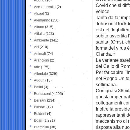
Aborto
(20)
Covid che si dif
Acca Larentia
(2)
veloce.
Alcool
(3)
Tanto da far imp
Alemanno
(150)
Johnson il lockd
Alfano
(315)
est dell’Inghilte
Alitalia
(123)
subito avvertita
Ambiente
(341)
sanità (Oms), ch
AN
(210)
forma del virus è
Olanda. *
Animali
(74)
La variante sareb
Arancioni
(2)
del Celio di Rom
arte
(175)
Per far capire l’
Attentato
(329)
nel Regno Unito 
Auguri
(13)
settimana.
Batini
(3)
Con quasi 36mila
Berlusconi
(4.295)
questa impennata
Bersani
(234)
collegamenti con 
Biasotti
(12)
Inoltre la presi
Boldrini
(4)
rappresentanti 
Bossi
(1.221)
meccanismo di ri
risposta alla nu
Brambilla
(38)