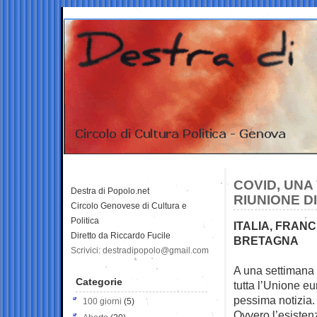
COVID, UNA
Destra di Popolo.net
RIUNIONE D
Circolo Genovese di Cultura e
Politica
ITALIA, FRAN
Diretto da Riccardo Fucile
BRETAGNA
Scrivici: destradipopolo@gmail.com
A una settimana e
Categorie
tutta l’Unione
eu
pessima notizia.
100 giorni
(5)
Ovvero l’esisten