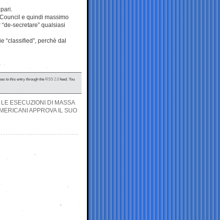
pari.
y Council e quindi massimo
r “de-secretare” qualsiasi
e “classified”, perchè dal
es to this entry through the
RSS 2.0
feed. You
LE ESECUZIONI DI MASSA
AMERICANI APPROVA IL SUO