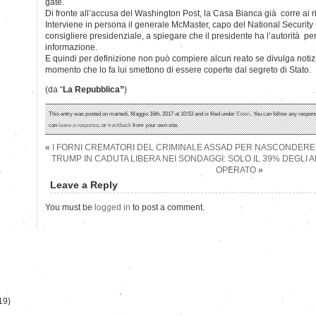
gate.
Di fronte all’accusa del Washington Post, la Casa Bianca già corre ai ri
Interviene in persona il generale McMaster, capo del National Securit
consigliere presidenziale, a spiegare che il presidente ha l’autorità pe
informazione.
E quindi per definizione non può compiere alcun reato se divulga notizi
momento che lo fa lui smettono di essere coperte dal segreto di Stato.
(da “
La Repubblica”
)
This entry was posted on martedì, Maggio 16th, 2017 at 10:53 and is filed under
Esteri
. You can follow any respons
can
leave a response
, or
trackback
from your own site.
«
I FORNI CREMATORI DEL CRIMINALE ASSAD PER NASCONDERE 
TRUMP IN CADUTA LIBERA NEI SONDAGGI: SOLO IL 39% DEGLI 
OPERATO
»
)
Leave a Reply
You must be
logged in
to post a comment.
19)