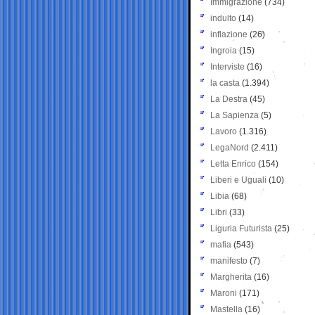
Immigrazione
(734)
indulto
(14)
inflazione
(26)
Ingroia
(15)
Interviste
(16)
la casta
(1.394)
La Destra
(45)
La Sapienza
(5)
Lavoro
(1.316)
LegaNord
(2.411)
Letta Enrico
(154)
Liberi e Uguali
(10)
Libia
(68)
Libri
(33)
Liguria Futurista
(25)
mafia
(543)
manifesto
(7)
Margherita
(16)
Maroni
(171)
Mastella
(16)