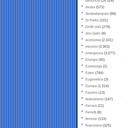
denuncia
(14.528)
destra
(573)
destradipopolo
(99)
Di Pietro
(101)
Diritti civili
(276)
don Gallo
(9)
economia
(2.331)
elezioni
(3.303)
emergenza
(3.077)
Energia
(45)
Esselunga
(2)
Esteri
(784)
Eugenetica
(3)
Europa
(1.314)
Fassino
(13)
federalismo
(167)
Ferrara
(21)
Ferretti
(6)
ferrovie
(133)
finanziaria
(325)