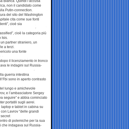
sa Bianca. Quindi l’accusa
arica, non il candidato come
 alla Putin-connection.
tura del sito del Washington
apitale cita come sue fonti
denti”, cioè sia
ssified”, cioè la categoria più
 Isis.
un partner straniero, un
e a terzi.
ericolo una fonte
dopo il licenziamento in tronco
ava le indagini sul Russia-
la guerra intestina
ll’Fbi sono in aperto contrasto
 del lungo e amichevole
vrov, e l’ambasciatore Sergey
eva seguire” e abbia cominciato
er portatili sugli aerei.
 laptop e tablet in cabina su
i con Lavrov “delle grandi
 secret
centro di polemiche per la sua
bi che indagava sul Russia-