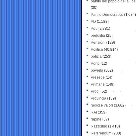
partito del popolo della libe
(30)
Partito Democratico
(1.034)
PD
(1.188)
PdL
(2.781)
pedofilia
(25)
Pensioni
(129)
Politica
(40.814)
polizia
(253)
Porto
(12)
povertà
(502)
Presepe
(14)
Primarie
(149)
Prodi
(52)
Provincia
(139)
radici e valori
(3.682)
RAI
(359)
rapine
(37)
Razzismo
(1.410)
Referendum
(200)