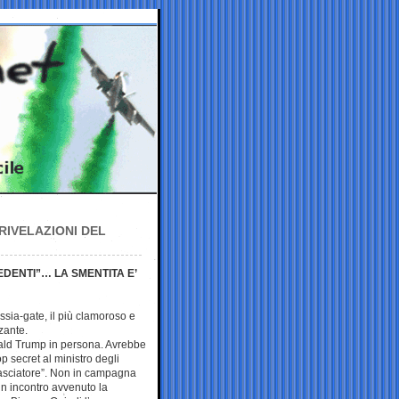
RIVELAZIONI DEL
EDENTI”… LA SMENTITA E’
ussia-gate, il più clamoroso e
zante.
nald Trump in persona. Avrebbe
p secret al ministro degli
basciatore”. Non in campagna
 un incontro avvenuto la