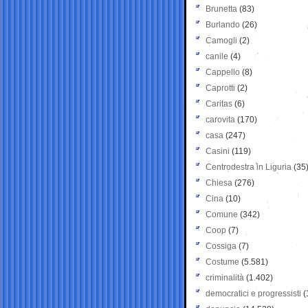
Brunetta
(83)
Burlando
(26)
Camogli
(2)
canile
(4)
Cappello
(8)
Caprotti
(2)
Caritas
(6)
carovita
(170)
casa
(247)
Casini
(119)
Centrodestra in Liguria
(35
Chiesa
(276)
Cina
(10)
Comune
(342)
Coop
(7)
Cossiga
(7)
Costume
(5.581)
criminalità
(1.402)
democratici e progressisti
(