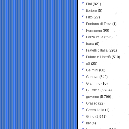
Fini
(821)
fioriere
(5)
Fitto
(27)
Fontana di Trevi
(1)
Formigoni
(90)
Forza Italia
(596)
frana
(9)
Fratelli d'Italia
(291)
Futuro e Libertà
(510)
g8
(25)
Gelmini
(68)
Genova
(542)
Giannino
(10)
Giustizia
(5.784)
governo
(5.799)
Grasso
(22)
Green Italia
(1)
Grillo
(2.941)
Idv
(4)