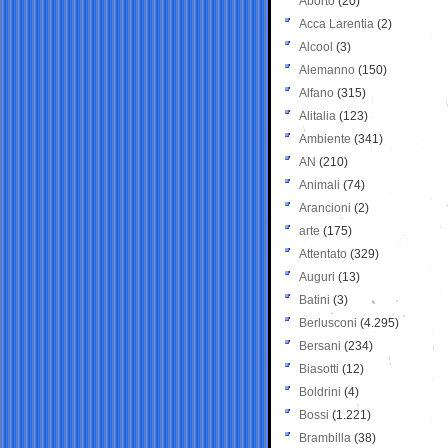
Aborto
(20)
Acca Larentia
(2)
Alcool
(3)
Alemanno
(150)
Alfano
(315)
Alitalia
(123)
Ambiente
(341)
AN
(210)
Animali
(74)
Arancioni
(2)
arte
(175)
Attentato
(329)
Auguri
(13)
Batini
(3)
Berlusconi
(4.295)
Bersani
(234)
Biasotti
(12)
Boldrini
(4)
Bossi
(1.221)
Brambilla
(38)