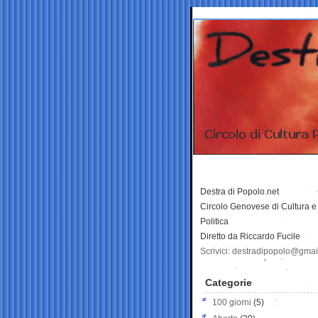
Destra di Popolo.net
Circolo Genovese di Cultura e
Politica
Diretto da Riccardo Fucile
Scrivici: destradipopolo@gma
Categorie
100 giorni
(5)