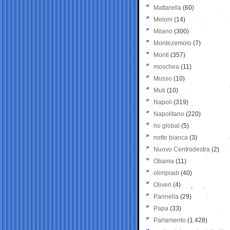
Mattarella
(60)
Meloni
(14)
Milano
(300)
Montezemolo
(7)
Monti
(357)
moschea
(11)
Musso
(10)
Muti
(10)
Napoli
(319)
Napolitano
(220)
no global
(5)
notte bianca
(3)
Nuovo Centrodestra
(2)
Obama
(11)
olimpiadi
(40)
Oliveri
(4)
Pannella
(29)
Papa
(33)
Parlamento
(1.428)