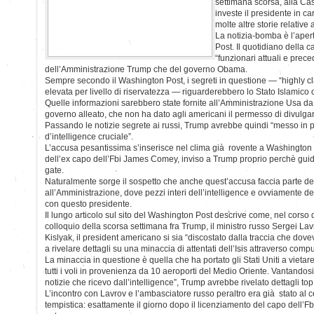
settimana scorsa, alla Ca
investe il presidente in c
molte altre storie relative
La notizia-bomba è l’aper
Post. Il quotidiano della c
“funzionari attuali e prece
dell’Amministrazione Trump che del governo Obama.
Sempre secondo il Washington Post, i segreti in questione — “highly cla
elevata per livello di riservatezza — riguarderebbero lo Stato Islamico o
Quelle informazioni sarebbero state fornite all’Amministrazione Usa da 
governo alleato, che non ha dato agli americani il permesso di divulgarl
Passando le notizie segrete ai russi, Trump avrebbe quindi “messo in p
d’intelligence cruciale”.
L’accusa pesantissima s’inserisce nel clima già rovente a Washington 
dell’ex capo dell’Fbi James Comey, inviso a Trump proprio perchè guid
gate.
Naturalmente sorge il sospetto che anche quest’accusa faccia parte del
all’Amministrazione, dove pezzi interi dell’intelligence e ovviamente de
con questo presidente.
Il lungo articolo sul sito del Washington Post descrive come, nel corso
colloquio della scorsa settimana fra Trump, il ministro russo Sergei La
Kislyak, il president americano si sia “discostato dalla traccia che dov
a rivelare dettagli su una minaccia di attentati dell’Isis attraverso comput
La minaccia in questione è quella che ha portato gli Stati Uniti a vietare
tutti i voli in provenienza da 10 aeroporti del Medio Oriente. Vantandos
notizie che ricevo dall’intelligence”, Trump avrebbe rivelato dettagli top
L’incontro con Lavrov e l’ambasciatore russo peraltro era già stato al 
tempistica: esattamente il giorno dopo il licenziamento del capo dell’F