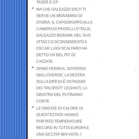
TASER E CP
MA CHE GALEAZZO DICI? TI
SERVE UN BIGNAMINO DI
STORIA. IL CAPOGRUPPO ALLA
CAMERA DI FRATELLI D’ITALIA,
GALEAZZO BIGNAMI, NEL SUO
ATTACCO SCONSIDERATO A
OSCAR LUIGI SCALFARO HA
DETTO UN BEL PO’ DI
CAZZATE
SIAMO FERMI AL GOVERNO
GIALLOVERDE: LA DESTRA
SULLA DIFESA È OSTAGGIO
DEI “PACIFISTI” LEGHISTI, LA
SINISTRA DEL PUTINIANO
CONTE
LE ONDATE DI CALORE DI
QUEST’ESTATE HANNO
PORTATO TEMPERATURE
RECORD IN TUTTA EUROPA E
UNA SICCITA’ MAI VISTA. I