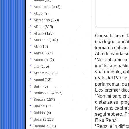
Aborto
(20)
Acca Larentia
(2)
Alcool
(3)
Alemanno
(150)
Alfano
(315)
Alitalia
(123)
Consulta bocci la
Ambiente
(341)
una legge fondata
AN
(210)
formare coalizion
Alla domanda su 
Animali
(74)
“Noi abbiamo sem
Arancioni
(2)
inutile fare past
arte
(175)
sbarramento, coll
Attentato
(329)
reale del Paese.
Auguri
(13)
parlamentari da pa
Batini
(3)
L’ex premier dic
Berlusconi
(4.295)
“Non mi pare ci 
Bersani
(234)
distanza sul pro
Biasotti
(12)
Nessuno capirebb
Boldrini
(4)
seguirebbero. Pre
Bossi
(1.221)
E su Renzi:
“Renzi è in diffi
Brambilla
(38)