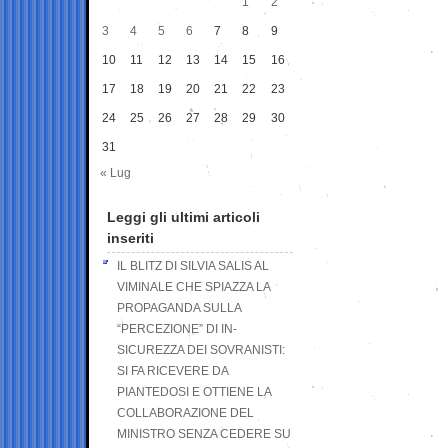
1
2
3
4
5
6
7
8
9
10
11
12
13
14
15
16
17
18
19
20
21
22
23
24
25
26
27
28
29
30
31
« Lug
Leggi gli ultimi articoli
inseriti
IL BLITZ DI SILVIA SALIS AL
VIMINALE CHE SPIAZZA LA
PROPAGANDA SULLA
“PERCEZIONE” DI IN-
SICUREZZA DEI SOVRANISTI:
SI FA RICEVERE DA
PIANTEDOSI E OTTIENE LA
COLLABORAZIONE DEL
MINISTRO SENZA CEDERE SU