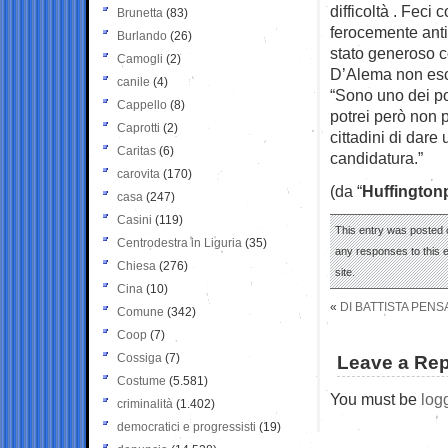
difficoltà . Feci
Brunetta
(83)
ferocemente anti
Burlando
(26)
stato generoso co
Camogli
(2)
D’Alema non escl
canile
(4)
“Sono uno dei po
Cappello
(8)
potrei però non 
Caprotti
(2)
cittadini di dar
Caritas
(6)
candidatura.”
carovita
(170)
(da “
Huffington
casa
(247)
Casini
(119)
This entry was posted 
Centrodestra in Liguria
(35)
any responses to this 
Chiesa
(276)
site.
Cina
(10)
«
DI BATTISTA PENS
Comune
(342)
Coop
(7)
Cossiga
(7)
Leave a Rep
Costume
(5.581)
You must be
log
criminalità
(1.402)
democratici e progressisti
(19)