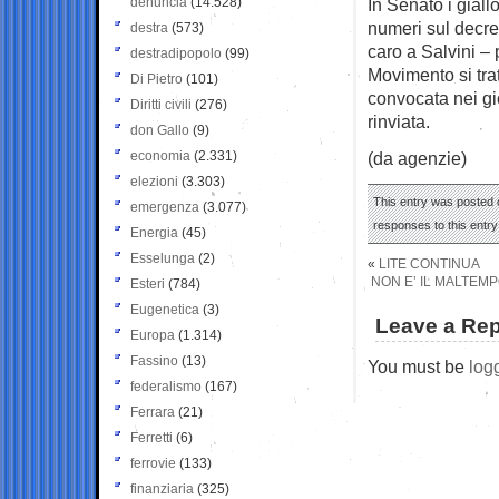
denuncia
(14.528)
In Senato i gial
numeri sul decre
destra
(573)
caro a Salvini – p
destradipopolo
(99)
Movimento si tra
Di Pietro
(101)
convocata nei gio
Diritti civili
(276)
rinviata.
don Gallo
(9)
economia
(2.331)
(da agenzie)
elezioni
(3.303)
This entry was posted 
emergenza
(3.077)
responses to this entr
Energia
(45)
Esselunga
(2)
«
LITE CONTINUA
NON E’ IL MALTEMP
Esteri
(784)
Eugenetica
(3)
Leave a Rep
Europa
(1.314)
Fassino
(13)
You must be
log
federalismo
(167)
Ferrara
(21)
Ferretti
(6)
ferrovie
(133)
finanziaria
(325)