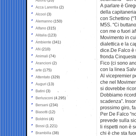
Aborto
(20)
A parlare è Gre
Acca Larentia
(2)
della capitaneria
Alcool
(3)
con Schettino (“
Alemanno
(150)
M5S. “Ci buttano
Alfano
(315)
con me o fuori a
Alitalia
(123)
Movimento in cu
Ambiente
(341)
dialettica e la c
AN
(210)
dice.De Falco è 
fronda Cinqueste
Animali
(74)
Fico (ci sono an
Arancioni
(2)
con la linea Salv
arte
(175)
Al vicepremier p
Attentato
(329)
che nel Moviment
Auguri
(13)
si dovrebbe rico
Batini
(3)
Dobbiamo ricorda
Berlusconi
(4.295)
scadenza”. Insom
Bersani
(234)
prossimo giro, fa
Biasotti
(12)
Per De Falco “no
Boldrini
(4)
prevede sulla sic
Bossi
(1.221)
li rispetti non è 
chi è che sta fuor
Brambilla
(38)