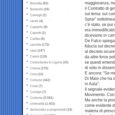
maggioranza, ma
Brunetta
(83)
il Contratto di g
Burlando
(26)
sul tema: sul con
Camogli
(2)
Sprar” sottolinea
canile
(4)
c’è stato, se pur
Cappello
(8)
era immodificabi
Caprotti
(2)
dicevamo in cam
Caritas
(6)
De Falco spiega 
carovita
(170)
fiducia sul decr
casa
(247)
al decreto sicur
da altre forze po
Casini
(119)
se questi emenda
Centrodestra in Liguria
(35)
di voto in dissen
Chiesa
(276)
E ancora: “Se me
Cina
(10)
Di Maio che ha d
Comune
(342)
in Aula”.
Coop
(7)
Il segnale eviden
Cossiga
(7)
Movimento. Con 
Costume
(5.581)
Ma anche la prova
criminalità
(1.402)
come evidente da
democratici e progressisti
(19)
materia di prescr