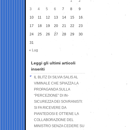
1
2
3
4
5
6
7
8
9
10
11
12
13
14
15
16
17
18
19
20
21
22
23
24
25
26
27
28
29
30
31
« Lug
Leggi gli ultimi articoli
inseriti
IL BLITZ DI SILVIA SALIS AL
VIMINALE CHE SPIAZZA LA
PROPAGANDA SULLA
“PERCEZIONE” DI IN-
SICUREZZA DEI SOVRANISTI:
SI FA RICEVERE DA
PIANTEDOSI E OTTIENE LA
COLLABORAZIONE DEL
MINISTRO SENZA CEDERE SU