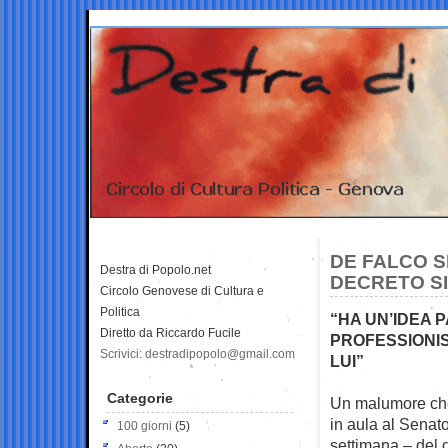
DE FALCO SF
Destra di Popolo.net
DECRETO SI
Circolo Genovese di Cultura e
Politica
“HA UN’IDEA 
Diretto da Riccardo Fucile
PROFESSIONIS
Scrivici: destradipopolo@gmail.com
LUI”
Categorie
Un malumore che 
in aula al Senat
100 giorni
(5)
settimana – del 