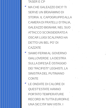
TASER E CP
MA CHE GALEAZZO DICI? TI
SERVE UN BIGNAMINO DI
STORIA. IL CAPOGRUPPO ALLA
CAMERA DI FRATELLI D’ITALIA,
GALEAZZO BIGNAMI, NEL SUO
ATTACCO SCONSIDERATO A
OSCAR LUIGI SCALFARO HA
DETTO UN BEL PO’ DI
CAZZATE
SIAMO FERMI AL GOVERNO
GIALLOVERDE: LA DESTRA
SULLA DIFESA È OSTAGGIO
DEI “PACIFISTI” LEGHISTI, LA
SINISTRA DEL PUTINIANO
CONTE
LE ONDATE DI CALORE DI
QUEST’ESTATE HANNO
PORTATO TEMPERATURE
RECORD IN TUTTA EUROPA E
UNA SICCITA’ MAI VISTA. I