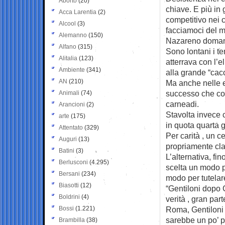
Aborto
(20)
chiave. E più in
Acca Larentia
(2)
competitivo nei c
Alcool
(3)
facciamoci del ma
Alemanno
(150)
Nazareno doman
Alfano
(315)
Sono lontani i t
Alitalia
(123)
atterrava con l’e
Ambiente
(341)
alla grande “cac
AN
(210)
Ma anche nelle 
successo che con
Animali
(74)
carneadi.
Arancioni
(2)
Stavolta invece 
arte
(175)
in quota quarta 
Attentato
(329)
Per carità , un c
Auguri
(13)
propriamente cla
Batini
(3)
L’alternativa, fin
Berlusconi
(4.295)
scelta un modo p
Bersani
(234)
modo per tutelare
Biasotti
(12)
“Gentiloni dopo G
Boldrini
(4)
verità , gran pa
Bossi
(1.221)
Roma, Gentiloni 
sarebbe un po’ 
Brambilla
(38)