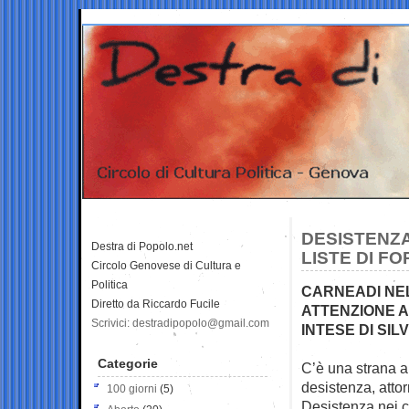
DESISTENZA
Destra di Popolo.net
LISTE DI FO
Circolo Genovese di Cultura e
Politica
CARNEADI NEL
Diretto da Riccardo Fucile
ATTENZIONE A
Scrivici: destradipopolo@gmail.com
INTESE DI SIL
Categorie
C’è una strana ar
desistenza, attorn
100 giorni
(5)
Desistenza nei co