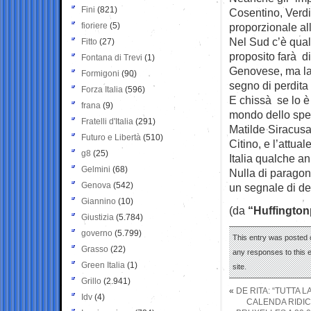
Fini
(821)
Cosentino, Verdin
fioriere
(5)
proporzionale al
Nel Sud c’è qual
Fitto
(27)
proposito farà di
Fontana di Trevi
(1)
Genovese, ma la
Formigoni
(90)
segno di perdita 
Forza Italia
(596)
E chissà se lo è
frana
(9)
mondo dello spett
Fratelli d'Italia
(291)
Matilde Siracusa
Futuro e Libertà
(510)
Citino, e l’attua
g8
(25)
Italia qualche an
Gelmini
(68)
Nulla di paragon
Genova
(542)
un segnale di d
Giannino
(10)
(da
“Huffington
Giustizia
(5.784)
governo
(5.799)
This entry was posted 
Grasso
(22)
any responses to this 
Green Italia
(1)
site.
Grillo
(2.941)
«
DE RITA: “TUTTA 
Idv
(4)
CALENDA RIDICO