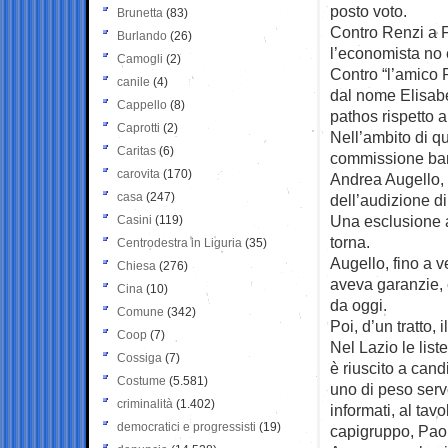
posto voto.
Brunetta
(83)
Contro Renzi a F
Burlando
(26)
l’economista no 
Camogli
(2)
Contro “l’amico 
canile
(4)
dal nome Elisab
Cappello
(8)
pathos rispetto a
Caprotti
(2)
Nell’ambito di qu
Caritas
(6)
commissione banch
carovita
(170)
Andrea Augello, 
casa
(247)
dell’audizione d
Una esclusione a
Casini
(119)
torna.
Centrodestra in Liguria
(35)
Augello, fino a v
Chiesa
(276)
aveva garanzie, e
Cina
(10)
da oggi.
Comune
(342)
Poi, d’un tratto,
Coop
(7)
Nel Lazio le lis
Cossiga
(7)
è riuscito a cand
Costume
(5.581)
uno di peso serv
criminalità
(1.402)
informati, al tavo
democratici e progressisti
(19)
capigruppo, Pao