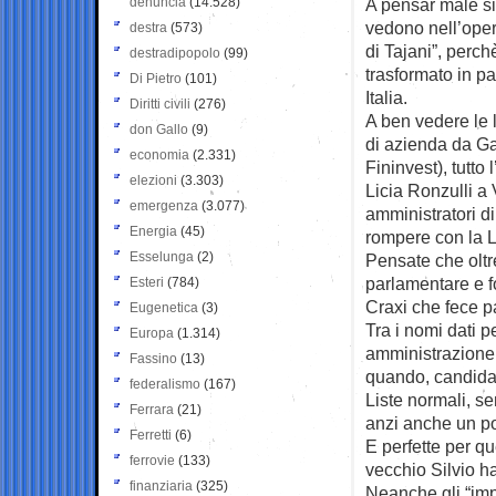
denuncia
(14.528)
A pensar male si 
vedono nell’oper
destra
(573)
di Tajani”, perch
destradipopolo
(99)
trasformato in pa
Di Pietro
(101)
Italia.
Diritti civili
(276)
A ben vedere le 
don Gallo
(9)
di azienda da Ga
economia
(2.331)
Fininvest), tutto
elezioni
(3.303)
Licia Ronzulli a 
emergenza
(3.077)
amministratori di
Energia
(45)
rompere con la L
Esselunga
(2)
Pensate che olt
parlamentare e f
Esteri
(784)
Craxi che fece p
Eugenetica
(3)
Tra i nomi dati p
Europa
(1.314)
amministrazione 
Fassino
(13)
quando, candidato
federalismo
(167)
Liste normali, s
Ferrara
(21)
anzi anche un po’
Ferretti
(6)
E perfette per qu
ferrovie
(133)
vecchio Silvio ha
finanziaria
(325)
Neanche gli “impr