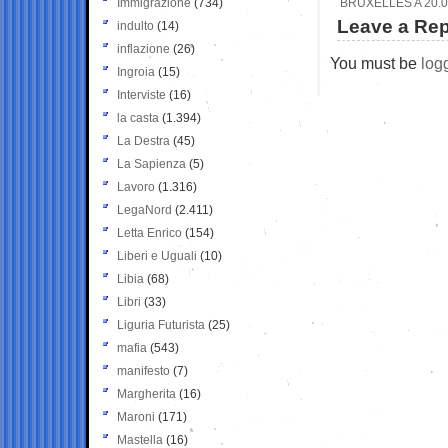
Immigrazione
(734)
BRUXELLES A 20.0
Leave a Rep
indulto
(14)
inflazione
(26)
You must be
log
Ingroia
(15)
Interviste
(16)
la casta
(1.394)
La Destra
(45)
La Sapienza
(5)
Lavoro
(1.316)
LegaNord
(2.411)
Letta Enrico
(154)
Liberi e Uguali
(10)
Libia
(68)
Libri
(33)
Liguria Futurista
(25)
mafia
(543)
manifesto
(7)
Margherita
(16)
Maroni
(171)
Mastella
(16)