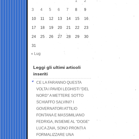
1
2
3
4
5
6
7
8
9
10
11
12
13
14
15
16
17
18
19
20
21
22
23
24
25
26
27
28
29
30
31
« Lug
Leggi gli ultimi articoli
inseriti
CE LA FARANNO QUESTA
VOLTA I PAVIDI LEGHISTI “DEL
NORD” A METTERE SOTTO
SCHIAFFO SALVINI? I
GOVERNATORI ATTILIO
FONTANA E MASSIMILIANO
FEDRIGA, INSIEME AL “DOGE”
LUCA ZAIA, SONO PRONTI A
FORMALIZZARE UNA