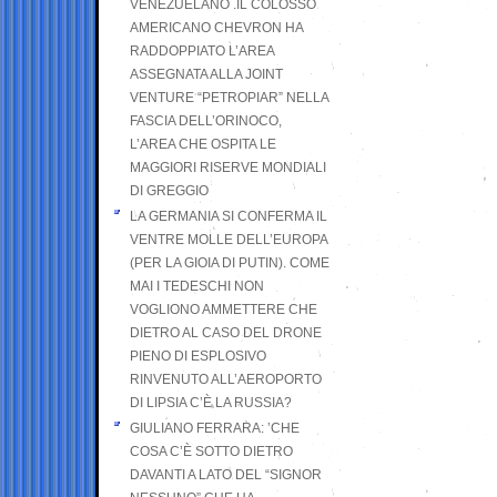
VENEZUELANO .IL COLOSSO
AMERICANO CHEVRON HA
RADDOPPIATO L’AREA
ASSEGNATA ALLA JOINT
VENTURE “PETROPIAR” NELLA
FASCIA DELL’ORINOCO,
L’AREA CHE OSPITA LE
MAGGIORI RISERVE MONDIALI
DI GREGGIO
LA GERMANIA SI CONFERMA IL
VENTRE MOLLE DELL’EUROPA
(PER LA GIOIA DI PUTIN). COME
MAI I TEDESCHI NON
VOGLIONO AMMETTERE CHE
DIETRO AL CASO DEL DRONE
PIENO DI ESPLOSIVO
RINVENUTO ALL’AEROPORTO
DI LIPSIA C’È LA RUSSIA?
GIULIANO FERRARA: ’CHE
COSA C’È SOTTO DIETRO
DAVANTI A LATO DEL “SIGNOR