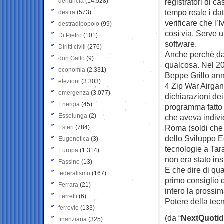
denuncia
(14.528)
registratori di c
tempo reale i dat
destra
(573)
verificare che l’
destradipopolo
(99)
così via. Serve 
Di Pietro
(101)
software.
Diritti civili
(276)
Anche perchè dal
don Gallo
(9)
qualcosa. Nel 2
economia
(2.331)
Beppe Grillo an
elezioni
(3.303)
4 Zip War Airgan
emergenza
(3.077)
dichiarazioni dei
Energia
(45)
programma fatto d
Esselunga
(2)
che aveva indivi
Roma (soldi che 
Esteri
(784)
dello Sviluppo E
Eugenetica
(3)
tecnologie a Tar
Europa
(1.314)
non era stato inst
Fassino
(13)
E che dire di qua
federalismo
(167)
primo consiglio 
Ferrara
(21)
intero la prossi
Ferretti
(6)
Potere della tecn
ferrovie
(133)
(da “
NextQuotid
finanziaria
(325)