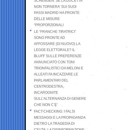
SCHENGEN. SE LA DUCETTA
NON TORNERA’ SUI SUOI
PASSI MADRID HA PRONTE
DELLE MISURE
“PROPORZIONALI
LE “FRANCHE TIRATRICI”
SONO PRONTE AD
AFFOSSARE (DI NUOVO) LA
LEGGE ELETTORALE? IL
BLUFF SULLE PREFERENZE
ANNUNCIATO CON TONI
TRIONFALISTICI DA MELONI E
ALLEATI FA INCAZZARE LE
PARLAMENTARI DEL
CENTRODESTRA,
INCAROGNITE
SULL’ALTERNANZA DI GENERE
CHE NON C’E’
FACT-CHECKING: I FALSI
MESSAGGI E LA PROPAGANDA
DIETRO LA TRAGEDIA DI
CEUTA: LA DISINFORMAZIONE