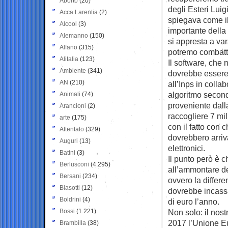
Aborto
(20)
degli Esteri Lui
Acca Larentia
(2)
spiegava come il
Alcool
(3)
importante della
Alemanno
(150)
si appresta a var
Alfano
(315)
potremo combatte
Alitalia
(123)
Il software, che 
Ambiente
(341)
dovrebbe essere 
AN
(210)
all’Inps in coll
algoritmo second
Animali
(74)
proveniente dalla
Arancioni
(2)
raccogliere 7 mi
arte
(175)
con il fatto con
Attentato
(329)
dovrebbero arriv
Auguri
(13)
elettronici.
Batini
(3)
Il punto però è c
Berlusconi
(4.295)
all’ammontare del
Bersani
(234)
ovvero la differ
Biasotti
(12)
dovrebbe incassar
Boldrini
(4)
di euro l’anno.
Bossi
(1.221)
Non solo: il nos
2017 l’Unione Eu
Brambilla
(38)