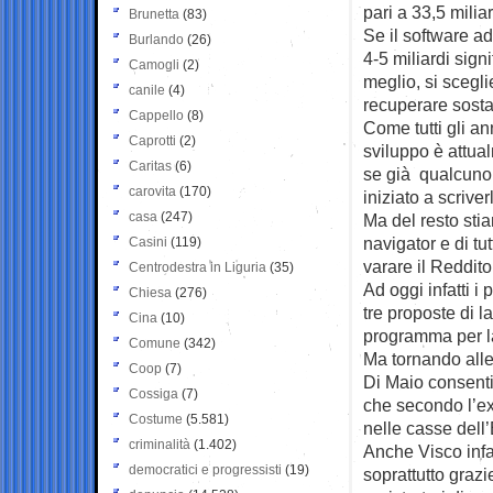
pari a 33,5 miliar
Brunetta
(83)
Se il software a
Burlando
(26)
4-5 miliardi sig
Camogli
(2)
meglio, si sceglie
canile
(4)
recuperare sostan
Cappello
(8)
Come tutti gli an
Caprotti
(2)
sviluppo è attual
Caritas
(6)
se già qualcuno 
carovita
(170)
iniziato a scriver
casa
(247)
Ma del resto stia
navigator e di tu
Casini
(119)
varare il Reddito
Centrodestra in Liguria
(35)
Ad oggi infatti 
Chiesa
(276)
tre proposte di l
Cina
(10)
programma per la
Comune
(342)
Ma tornando alle 
Coop
(7)
Di Maio consenti
Cossiga
(7)
che secondo l’ex
Costume
(5.581)
nelle casse dell’
criminalità
(1.402)
Anche Visco infat
democratici e progressisti
(19)
soprattutto grazi