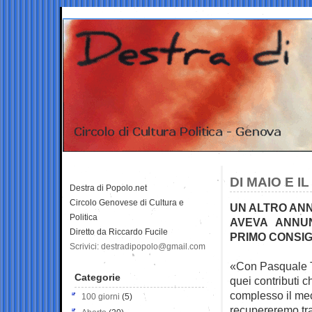
DI MAIO E 
Destra di Popolo.net
Circolo Genovese di Cultura e
UN ALTRO ANN
Politica
AVEVA ANNUNC
Diretto da Riccardo Fucile
PRIMO CONSIGL
Scrivici: destradipopolo@gmail.com
«Con Pasquale Tr
Categorie
quei contributi 
complesso il me
100 giorni
(5)
recupereremo tra i