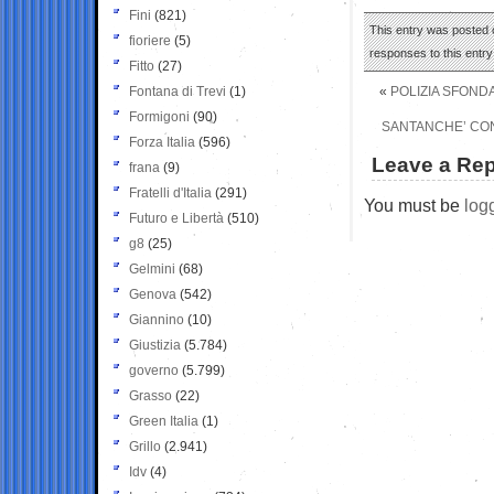
Fini
(821)
This entry was posted o
fioriere
(5)
responses to this entr
Fitto
(27)
Fontana di Trevi
(1)
«
POLIZIA SFONDA
Formigoni
(90)
SANTANCHE’ CON
Forza Italia
(596)
Leave a Rep
frana
(9)
Fratelli d'Italia
(291)
You must be
log
Futuro e Libertà
(510)
g8
(25)
Gelmini
(68)
Genova
(542)
Giannino
(10)
Giustizia
(5.784)
governo
(5.799)
Grasso
(22)
Green Italia
(1)
Grillo
(2.941)
Idv
(4)