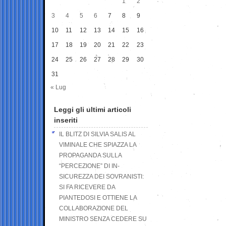
1
2
3
4
5
6
7
8
9
10
11
12
13
14
15
16
17
18
19
20
21
22
23
24
25
26
27
28
29
30
31
« Lug
Leggi gli ultimi articoli
inseriti
IL BLITZ DI SILVIA SALIS AL
VIMINALE CHE SPIAZZA LA
PROPAGANDA SULLA
“PERCEZIONE” DI IN-
SICUREZZA DEI SOVRANISTI:
SI FA RICEVERE DA
PIANTEDOSI E OTTIENE LA
COLLABORAZIONE DEL
MINISTRO SENZA CEDERE SU