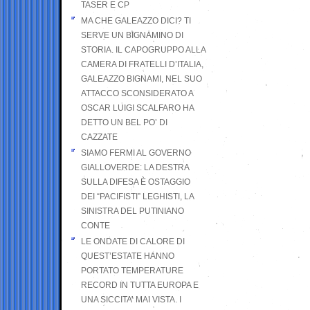
TASER E CP
MA CHE GALEAZZO DICI? TI
SERVE UN BIGNAMINO DI
STORIA. IL CAPOGRUPPO ALLA
CAMERA DI FRATELLI D’ITALIA,
GALEAZZO BIGNAMI, NEL SUO
ATTACCO SCONSIDERATO A
OSCAR LUIGI SCALFARO HA
DETTO UN BEL PO’ DI
CAZZATE
SIAMO FERMI AL GOVERNO
GIALLOVERDE: LA DESTRA
SULLA DIFESA È OSTAGGIO
DEI “PACIFISTI” LEGHISTI, LA
SINISTRA DEL PUTINIANO
CONTE
LE ONDATE DI CALORE DI
QUEST’ESTATE HANNO
PORTATO TEMPERATURE
RECORD IN TUTTA EUROPA E
UNA SICCITA’ MAI VISTA. I