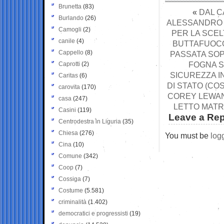
Brunetta
(83)
«
DAL C
Burlando
(26)
ALESSANDRO G
Camogli
(2)
PER LA SCEL
canile
(4)
BUTTAFUOCO 
Cappello
(8)
PASSATA SOP
FOGNA S
Caprotti
(2)
SICUREZZA I
Caritas
(6)
DI STATO (COS
carovita
(170)
COREY LEWAN
casa
(247)
LETTO MATR
Casini
(119)
Leave a Rep
Centrodestra in Liguria
(35)
Chiesa
(276)
You must be
log
Cina
(10)
Comune
(342)
Coop
(7)
Cossiga
(7)
Costume
(5.581)
criminalità
(1.402)
democratici e progressisti
(19)