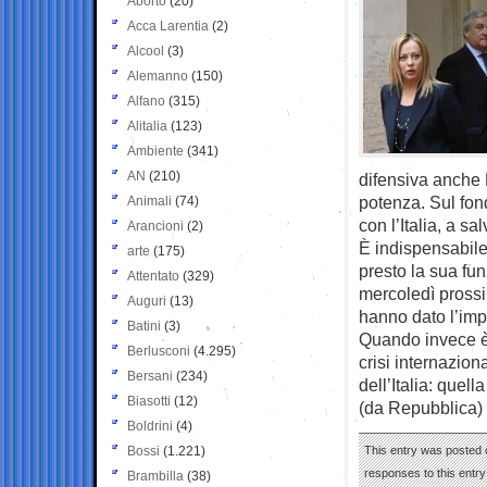
Aborto
(20)
Acca Larentia
(2)
Alcool
(3)
Alemanno
(150)
Alfano
(315)
Alitalia
(123)
Ambiente
(341)
AN
(210)
difensiva anche 
potenza. Sul fond
Animali
(74)
con l’Italia, a sa
Arancioni
(2)
È indispensabile,
arte
(175)
presto la sua fu
Attentato
(329)
mercoledì prossim
Auguri
(13)
hanno dato l’imp
Batini
(3)
Quando invece è 
Berlusconi
(4.295)
crisi internazion
Bersani
(234)
dell’Italia: quell
Biasotti
(12)
(da Repubblica)
Boldrini
(4)
Bossi
(1.221)
This entry was posted 
responses to this entr
Brambilla
(38)