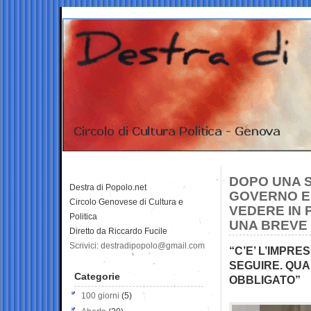
DOPO UNA S
Destra di Popolo.net
GOVERNO E’
Circolo Genovese di Cultura e
VEDERE IN 
Politica
UNA BREVE 
Diretto da Riccardo Fucile
Scrivici: destradipopolo@gmail.com
“C’E’ L’IMPR
SEGUIRE. QUA
Categorie
OBBLIGATO”
100 giorni
(5)