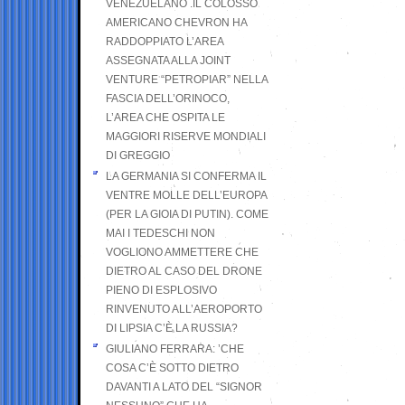
VENEZUELANO .IL COLOSSO
AMERICANO CHEVRON HA
RADDOPPIATO L’AREA
ASSEGNATA ALLA JOINT
VENTURE “PETROPIAR” NELLA
FASCIA DELL’ORINOCO,
L’AREA CHE OSPITA LE
MAGGIORI RISERVE MONDIALI
DI GREGGIO
LA GERMANIA SI CONFERMA IL
VENTRE MOLLE DELL’EUROPA
(PER LA GIOIA DI PUTIN). COME
MAI I TEDESCHI NON
VOGLIONO AMMETTERE CHE
DIETRO AL CASO DEL DRONE
PIENO DI ESPLOSIVO
RINVENUTO ALL’AEROPORTO
DI LIPSIA C’È LA RUSSIA?
GIULIANO FERRARA: ’CHE
COSA C’È SOTTO DIETRO
DAVANTI A LATO DEL “SIGNOR