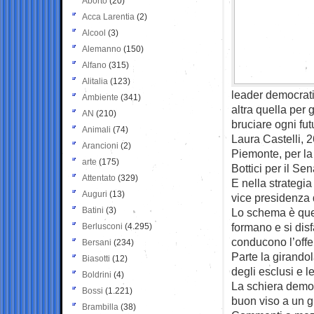
Aborto
(20)
Acca Larentia
(2)
Alcool
(3)
Alemanno
(150)
Alfano
(315)
Alitalia
(123)
leader democratic
Ambiente
(341)
altra quella per 
AN
(210)
bruciare ogni fut
Animali
(74)
Laura Castelli, 
Arancioni
(2)
Piemonte, per la
arte
(175)
Bottici per il Sen
Attentato
(329)
E nella strategi
Auguri
(13)
vice presidenza d
Batini
(3)
Lo schema è quest
formano e si dis
Berlusconi
(4.295)
conducono l’offe
Bersani
(234)
Parte la girandol
Biasotti
(12)
degli esclusi e le
Boldrini
(4)
La schiera democ
Bossi
(1.221)
buon viso a un g
Brambilla
(38)