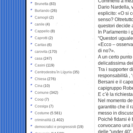
Commenti a mez
Brunetta
(83)
Dario Nardella, 
Burlando
(26)
esplicito: «O si 
Camogli
(2)
senso? Oltretutto
canile
(4)
questori decide a
Cappello
(8)
In Parlamento i g
“Questori uguale 
Caprotti
(2)
«Ecco – osserva 
Caritas
(6)
di no?».
carovita
(170)
A un certo punto
casa
(247)
delicatissima de
Casini
(119)
Tra i supporter 
Centrodestra in Liguria
(35)
responsabilità , ‘
Chiesa
(276)
Bersani e il capo
Cina
(10)
capigruppo Rober
Comune
(342)
E c’è la richiesta
Coop
(7)
Nel momento dell
garantito che il
Cossiga
(7)
messo in discus
Costume
(5.581)
Poichè fidarsi è
criminalità
(1.402)
convocano una lu
democratici e progressisti
(19)
delle “under 40”.