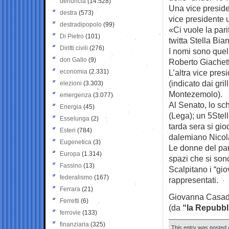
denuncia
(14.528)
Una vice preside
destra
(573)
vice presidente 
destradipopolo
(99)
«Ci vuole la par
Di Pietro
(101)
twitta Stella Bian
Diritti civili
(276)
I nomi sono quel
don Gallo
(9)
Roberto Giachetti
economia
(2.331)
L’altra vice pre
(indicato dai gri
elezioni
(3.303)
Montezemolo).
emergenza
(3.077)
Al Senato, lo sc
Energia
(45)
(Lega); un 5Stell
Esselunga
(2)
tarda sera si gio
Esteri
(784)
dalemiano Nicola
Eugenetica
(3)
Le donne del part
Europa
(1.314)
spazi che si son
Fassino
(13)
Scalpitano i “gio
federalismo
(167)
rappresentati.
Ferrara
(21)
Giovanna Casad
Ferretti
(6)
(da
“la Repubbl
ferrovie
(133)
finanziaria
(325)
This entry was posted o