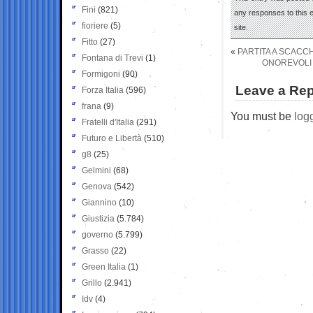
Fini
(821)
any responses to this 
fioriere
(5)
site.
Fitto
(27)
«
PARTITA A SCACCH
Fontana di Trevi
(1)
ONOREVOLI 
Formigoni
(90)
Leave a Rep
Forza Italia
(596)
frana
(9)
You must be
log
Fratelli d'Italia
(291)
Futuro e Libertà
(510)
g8
(25)
Gelmini
(68)
Genova
(542)
Giannino
(10)
Giustizia
(5.784)
governo
(5.799)
Grasso
(22)
Green Italia
(1)
Grillo
(2.941)
Idv
(4)