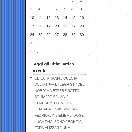
1
2
3
4
5
6
7
8
9
10
11
12
13
14
15
16
17
18
19
20
21
22
23
24
25
26
27
28
29
30
31
« Lug
Leggi gli ultimi articoli
inseriti
CE LA FARANNO QUESTA
VOLTA I PAVIDI LEGHISTI “DEL
NORD” A METTERE SOTTO
SCHIAFFO SALVINI? I
GOVERNATORI ATTILIO
FONTANA E MASSIMILIANO
FEDRIGA, INSIEME AL “DOGE”
LUCA ZAIA, SONO PRONTI A
FORMALIZZARE UNA