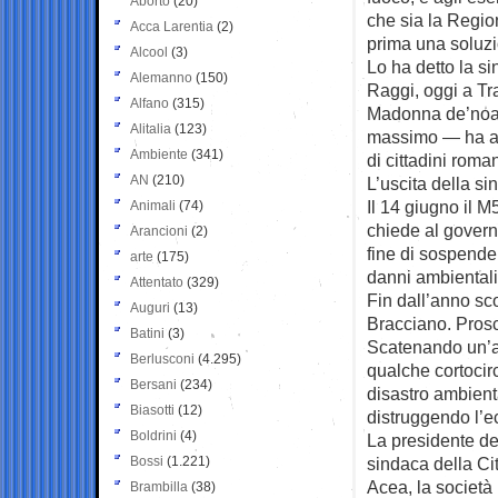
Aborto
(20)
che sia la Regio
Acca Larentia
(2)
prima una soluzi
Alcool
(3)
Lo ha detto la s
Alemanno
(150)
Raggi, oggi a Tra
Alfano
(315)
Madonna de’noan
Alitalia
(123)
massimo — ha ag
Ambiente
(341)
di cittadini roman
AN
(210)
L’uscita della si
Il 14 giugno il M
Animali
(74)
chiede al governo
Arancioni
(2)
fine di sospendere
arte
(175)
danni ambientali
Attentato
(329)
Fin dall’anno sc
Auguri
(13)
Bracciano. Prosci
Batini
(3)
Scatenando un’au
Berlusconi
(4.295)
qualche cortocirc
Bersani
(234)
disastro ambient
Biasotti
(12)
distruggendo l’ec
Boldrini
(4)
La presidente de
Bossi
(1.221)
sindaca della Ci
Acea, la società
Brambilla
(38)