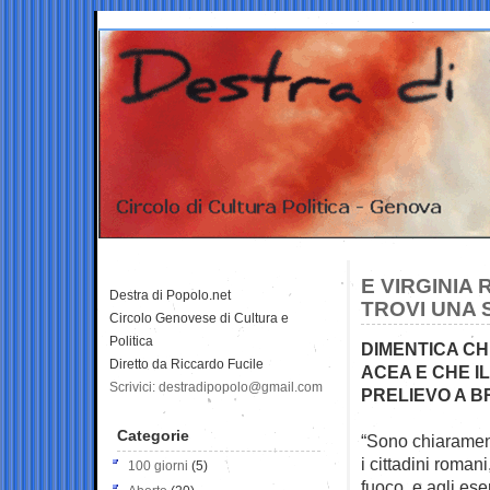
E VIRGINIA
Destra di Popolo.net
TROVI UNA 
Circolo Genovese di Cultura e
Politica
DIMENTICA CHE
Diretto da Riccardo Fucile
ACEA E CHE I
Scrivici: destradipopolo@gmail.com
PRELIEVO A 
Categorie
“Sono chiarament
i cittadini
romani,
100 giorni
(5)
fuoco, e agli es