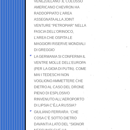
VENEZUELANO .IL COLOSSO
AMERICANO CHEVRON HA
RADDOPPIATO L’AREA
ASSEGNATA ALLA JOINT
VENTURE “PETROPIAR” NELLA
FASCIA DELL’ORINOCO,
L’AREA CHE OSPITA LE
MAGGIORI RISERVE MONDIALI
DI GREGGIO
LA GERMANIA SI CONFERMA IL
VENTRE MOLLE DELL’EUROPA
(PER LA GIOIA DI PUTIN). COME
MAI I TEDESCHI NON
VOGLIONO AMMETTERE CHE
DIETRO AL CASO DEL DRONE
PIENO DI ESPLOSIVO
RINVENUTO ALL’AEROPORTO
DI LIPSIA C’È LA RUSSIA?
GIULIANO FERRARA: ’CHE
COSA C’È SOTTO DIETRO
DAVANTI A LATO DEL “SIGNOR