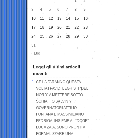
1
2
3
4
5
6
7
8
9
10
11
12
13
14
15
16
17
18
19
20
21
22
23
24
25
26
27
28
29
30
31
« Lug
Leggi gli ultimi articoli
inseriti
CE LA FARANNO QUESTA
VOLTA I PAVIDI LEGHISTI “DEL
NORD” A METTERE SOTTO
SCHIAFFO SALVINI? I
GOVERNATORI ATTILIO
FONTANA E MASSIMILIANO
FEDRIGA, INSIEME AL “DOGE”
LUCA ZAIA, SONO PRONTI A
FORMALIZZARE UNA