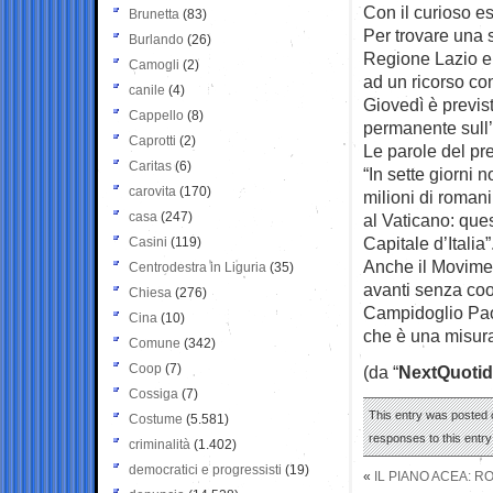
Con il curioso es
Brunetta
(83)
Per trovare una s
Burlando
(26)
Regione Lazio e
Camogli
(2)
ad un ricorso con
canile
(4)
Giovedì è previs
Cappello
(8)
permanente sull’I
Caprotti
(2)
Le parole del p
Caritas
(6)
“In sette giorni 
carovita
(170)
milioni di romani,
casa
(247)
al Vaticano: que
Capitale d’Italia”
Casini
(119)
Anche il Movimen
Centrodestra in Liguria
(35)
avanti senza coo
Chiesa
(276)
Campidoglio Paol
Cina
(10)
che è una misura 
Comune
(342)
Coop
(7)
(da “
NextQuotid
Cossiga
(7)
This entry was posted o
Costume
(5.581)
responses to this entr
criminalità
(1.402)
democratici e progressisti
(19)
«
IL PIANO ACEA: 