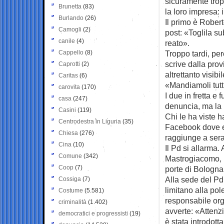
sicuramente trop
Brunetta
(83)
la loro impresa: i
Burlando
(26)
Il primo è Rober
Camogli
(2)
post: «Toglila su
canile
(4)
reato».
Cappello
(8)
Troppo tardi, per
scrive dalla prov
Caprotti
(2)
altrettanto visibil
Caritas
(6)
«Mandiamoli tutt
carovita
(170)
I due in fretta e
casa
(247)
denuncia, ma la 
Casini
(119)
Chi le ha viste h
Centrodestra in Liguria
(35)
Facebook dove er
Chiesa
(276)
raggiunge a sera 
Cina
(10)
Il Pd si allarma.
Comune
(342)
Mastrogiacomo, i
Coop
(7)
porte di Bologna, 
Alla sede del Pd
Cossiga
(7)
limitano alla pol
Costume
(5.581)
responsabile or
criminalità
(1.402)
avverte: «Attenz
democratici e progressisti
(19)
è stata introdott