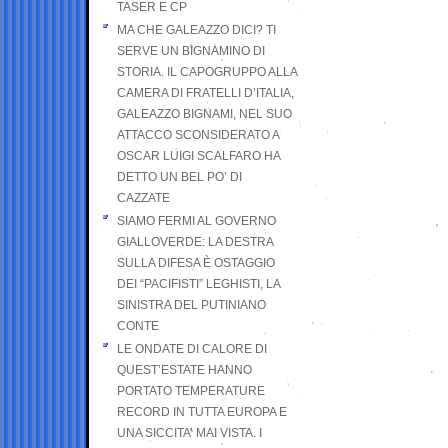
TASER E CP
MA CHE GALEAZZO DICI? TI
SERVE UN BIGNAMINO DI
STORIA. IL CAPOGRUPPO ALLA
CAMERA DI FRATELLI D’ITALIA,
GALEAZZO BIGNAMI, NEL SUO
ATTACCO SCONSIDERATO A
OSCAR LUIGI SCALFARO HA
DETTO UN BEL PO’ DI
CAZZATE
SIAMO FERMI AL GOVERNO
GIALLOVERDE: LA DESTRA
SULLA DIFESA È OSTAGGIO
DEI “PACIFISTI” LEGHISTI, LA
SINISTRA DEL PUTINIANO
CONTE
LE ONDATE DI CALORE DI
QUEST’ESTATE HANNO
PORTATO TEMPERATURE
RECORD IN TUTTA EUROPA E
UNA SICCITA’ MAI VISTA. I