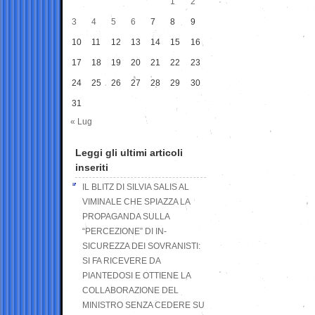
1
2
3
4
5
6
7
8
9
10
11
12
13
14
15
16
17
18
19
20
21
22
23
24
25
26
27
28
29
30
31
« Lug
Leggi gli ultimi articoli
inseriti
IL BLITZ DI SILVIA SALIS AL
VIMINALE CHE SPIAZZA LA
PROPAGANDA SULLA
“PERCEZIONE” DI IN-
SICUREZZA DEI SOVRANISTI:
SI FA RICEVERE DA
PIANTEDOSI E OTTIENE LA
COLLABORAZIONE DEL
MINISTRO SENZA CEDERE SU