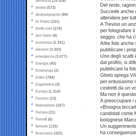
denuncia
(14.528)
Del resto, ragion
destra
(573)
Succede anche di
destradipopolo
(99)
attendere per tut
Di Pietro
(101)
A Treviso un anz
Diritti civili
(276)
per fotografare i
don Gallo
(9)
seggio, che ha c
economia
(2.331)
Altre foto anche s
pubblicare i propr
elezioni
(3.303)
Uno degli scatti 
emergenza
(3.077)
dal profilo, si d
Energia
(45)
pubblicare la fot
Esselunga
(2)
Glielo spiega Vi
Esteri
(784)
per entusiasmo m
Eugenetica
(3)
costretti da un v
Europa
(1.314)
Ma non è questo 
Fassino
(13)
A preoccupare i g
federalismo
(167)
«Bisogna leccarle
Ferrara
(21)
candidati come M
bolognese Marco
Ferretti
(6)
Un suggerimento
ferrovie
(133)
ha conseguenze c
finanziaria
(325)