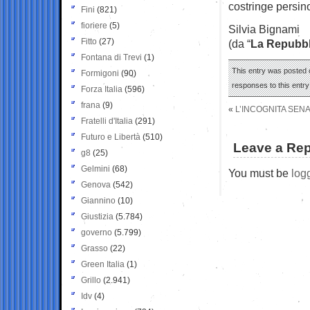
costringe persino
Fini
(821)
fioriere
(5)
Silvia Bignami
Fitto
(27)
(da “
La Repubbl
Fontana di Trevi
(1)
This entry was posted o
Formigoni
(90)
responses to this entr
Forza Italia
(596)
frana
(9)
«
L’INCOGNITA SENA
Fratelli d'Italia
(291)
Futuro e Libertà
(510)
Leave a Rep
g8
(25)
Gelmini
(68)
You must be
log
Genova
(542)
Giannino
(10)
Giustizia
(5.784)
governo
(5.799)
Grasso
(22)
Green Italia
(1)
Grillo
(2.941)
Idv
(4)