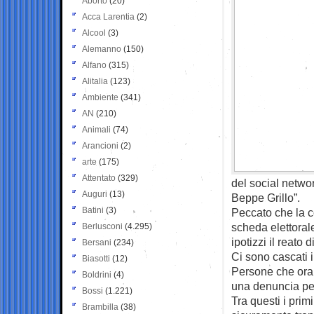
Aborto
(20)
Acca Larentia
(2)
Alcool
(3)
Alemanno
(150)
Alfano
(315)
Alitalia
(123)
Ambiente
(341)
AN
(210)
Animali
(74)
Arancioni
(2)
arte
(175)
Attentato
(329)
del social netwo
Auguri
(13)
Beppe Grillo”.
Batini
(3)
Peccato che la co
scheda elettorale
Berlusconi
(4.295)
ipotizzi il reato 
Bersani
(234)
Ci sono cascati i
Biasotti
(12)
Persone che ora r
Boldrini
(4)
una denuncia pe
Bossi
(1.221)
Tra questi i primi
Brambilla
(38)