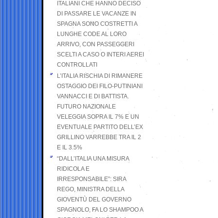
ITALIANI CHE HANNO DECISO
DI PASSARE LE VACANZE IN
SPAGNA SONO COSTRETTI A
LUNGHE CODE AL LORO
ARRIVO, CON PASSEGGERI
SCELTI A CASO O INTERI AEREI
CONTROLLATI
L’ITALIA RISCHIA DI RIMANERE
OSTAGGIO DEI FILO-PUTINIANI
VANNACCI E DI BATTISTA.
FUTURO NAZIONALE
VELEGGIA SOPRA IL 7% E UN
EVENTUALE PARTITO DELL’EX
GRILLINO VARREBBE TRA IL 2
E IL 3.5%
“DALL’ITALIA UNA MISURA
RIDICOLA E
IRRESPONSABILE”: SIRA
REGO, MINISTRA DELLA
GIOVENTÙ DEL GOVERNO
SPAGNOLO, FA LO SHAMPOO A