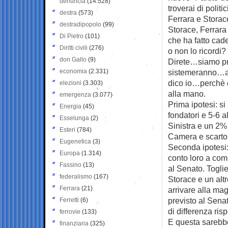
denuncia
(14.528)
troverai di politi
destra
(573)
Ferrara e Storace
destradipopolo
(99)
Storace, Ferrara
Di Pietro
(101)
che ha fatto cad
Diritti civili
(276)
o non lo ricordi?
don Gallo
(9)
Direte…siamo pra
economia
(2.331)
sistemeranno…all
dico io…perchè c
elezioni
(3.303)
alla mano.
emergenza
(3.077)
Prima ipotesi: si
Energia
(45)
fondatori e 5-6 a
Esselunga
(2)
Sinistra e un 2% 
Esteri
(784)
Camera e scarto 
Eugenetica
(3)
Seconda ipotesi: 
Europa
(1.314)
conto loro a com
Fassino
(13)
al Senato. Togli
federalismo
(167)
Storace e un alt
Ferrara
(21)
arrivare alla ma
previsto al Senato
Ferretti
(6)
di differenza risp
ferrovie
(133)
E questa sarebb
finanziaria
(325)