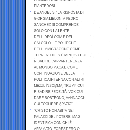
PIANTEDOSI
DE ANGELIS: “LA RISPOSTA DI
GIORGIA MELONI A PEDRO
SANCHEZ SI COMPRENDE
SOLO CON LA LENTE
DELL’IDEOLOGIA E DEL
CALCOLO: LE POLITICHE
DELL’IMMIGRAZIONE COME
TERRENO IDENTITARIO SU CUI
RIBADIRE L’APPARTENENZA
AL MONDO MAGA E COME
CONTINUAZIONE DELLA
POLITICA INTERNA CON ALTRI
MEZZI. INSOMMA, TRUMP CUI
RIBADIRE FEDELTÀ, VOX CUI
DARE SOSTEGNO, VANNACCI
CUI TOGLIERE SPAZIO”
“CRISTO NON ABITA NEI
PALAZZI DEL POTERE, MA SI
IDENTIFICA CON CHI È
AFFAMATO, FORESTIERO O