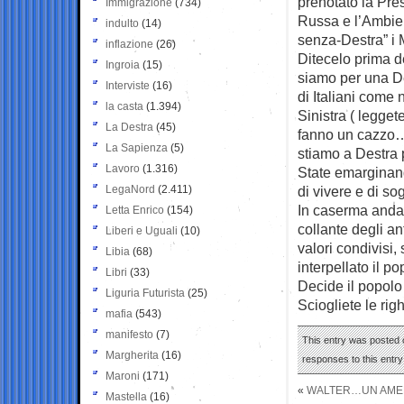
prenotato la Pre
Immigrazione
(734)
Russa e l’Ambien
indulto
(14)
senza-Destra” i M
inflazione
(26)
Ditecelo prima d
Ingroia
(15)
siamo per una Des
Interviste
(16)
di Italiani come 
la casta
(1.394)
Sinistra ( legget
La Destra
(45)
fanno un cazzo…n
La Sapienza
(5)
stiamo a Destra p
Lavoro
(1.316)
State emarginando
LegaNord
(2.411)
di vivere e di so
In caserma andatec
Letta Enrico
(154)
collante degli an
Liberi e Uguali
(10)
valori condivisi,
Libia
(68)
interpellato il po
Libri
(33)
Decide il popolo
Liguria Futurista
(25)
Sciogliete le rig
mafia
(543)
manifesto
(7)
This entry was posted o
Margherita
(16)
responses to this entr
Maroni
(171)
«
WALTER…UN AME
Mastella
(16)