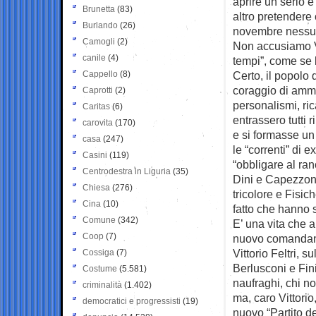
aprire un serio e 
Brunetta
(83)
altro pretendere 
Burlando
(26)
novembre nessuno 
Camogli
(2)
Non accusiamo Vel
canile
(4)
tempi”, come se 
Cappello
(8)
Certo, il popolo 
coraggio di amme
Caprotti
(2)
personalismi, ri
Caritas
(6)
entrassero tutti 
carovita
(170)
e si formasse un
casa
(247)
le “correnti” di 
Casini
(119)
“obbligare al ra
Centrodestra in Liguria
(35)
Dini e Capezzone
Chiesa
(276)
tricolore e Fisic
Cina
(10)
fatto che hanno s
Comune
(342)
E’ una vita che a
Coop
(7)
nuovo comandan
Vittorio Feltri, s
Cossiga
(7)
Berlusconi e Fi
Costume
(5.581)
naufraghi, chi no
criminalità
(1.402)
ma, caro Vittorio,
democratici e progressisti
(19)
nuovo “Partito d