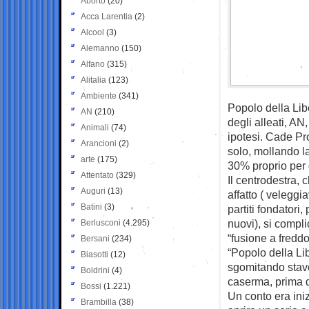
Aborto
(20)
Acca Larentia
(2)
Alcool
(3)
Alemanno
(150)
Alfano
(315)
Alitalia
(123)
Ambiente
(341)
Popolo della Lib
AN
(210)
degli alleati, AN
Animali
(74)
ipotesi. Cade Pro
Arancioni
(2)
solo, mollando la
arte
(175)
30% proprio per
Attentato
(329)
Il centrodestra, 
Auguri
(13)
affatto ( veleggi
Batini
(3)
partiti fondatori,
nuovi), si compl
Berlusconi
(4.295)
“fusione a freddo
Bersani
(234)
“Popolo della Lib
Biasotti
(12)
sgomitando stavo
Boldrini
(4)
caserma, prima d
Bossi
(1.221)
Un conto era ini
Brambilla
(38)