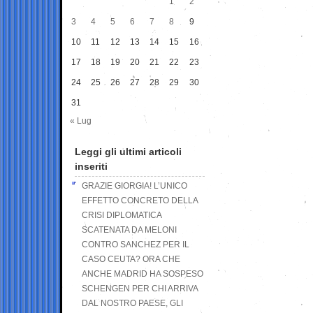
1
2
3
4
5
6
7
8
9
10
11
12
13
14
15
16
17
18
19
20
21
22
23
24
25
26
27
28
29
30
31
« Lug
Leggi gli ultimi articoli
inseriti
GRAZIE GIORGIA! L’UNICO
EFFETTO CONCRETO DELLA
CRISI DIPLOMATICA
SCATENATA DA MELONI
CONTRO SANCHEZ PER IL
CASO CEUTA? ORA CHE
ANCHE MADRID HA SOSPESO
SCHENGEN PER CHI ARRIVA
DAL NOSTRO PAESE, GLI