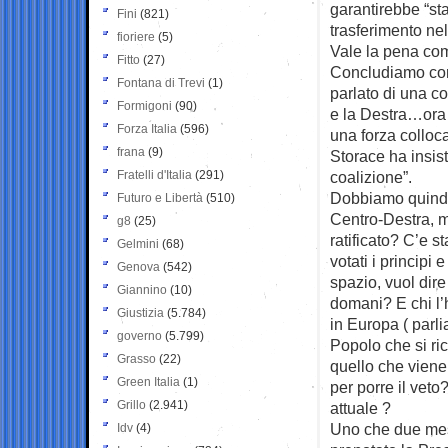
garantirebbe “sta
Fini
(821)
trasferimento nel
fioriere
(5)
Vale la pena com
Fitto
(27)
Concludiamo con l
Fontana di Trevi
(1)
parlato di una co
Formigoni
(90)
e la Destra…ora 
Forza Italia
(596)
una forza colloc
frana
(9)
Storace ha insist
Fratelli d'Italia
(291)
coalizione”.
Dobbiamo quindi 
Futuro e Libertà
(510)
Centro-Destra, m
g8
(25)
ratificato? C’e s
Gelmini
(68)
votati i principi
Genova
(542)
spazio, vuol dire
Giannino
(10)
domani? E chi l
Giustizia
(5.784)
in Europa ( parli
governo
(5.799)
Popolo che si ri
Grasso
(22)
quello che viene
Green Italia
(1)
per porre il vet
Grillo
(2.941)
attuale ?
Uno che due mesi
Idv
(4)