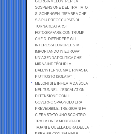
GIORGIA MELONI PER LA
SOSPENSIONE DEL TRATTATO
SI SCHENGEN: “SEMBRA CHE
SIA PIÙ PREOCCUPATA DI
TORNARE A FARSI
FOTOGRAFARE CON TRUMP
CHE DI DIFENDERE GLI
INTERESSI EUROPEI. STA
IMPORTANDO IN EUROPA
UN’AGENDA POLITICA CHE
MIRA A INDEBOLIRLA
DALL’INTERNO. MA È RIMASTA
PIUTTOSTO ISOLATA”
MELONI SI È INFILATA DA SOLA
NEL TUNNEL. L’ESCALATION
DI TENSIONE CON IL
GOVERNO SPAGNOLO ERA
PREVEDIBILE: TRE GIORNI FA
C’ERA STATO UNO SCONTRO
TRA LA LINEA MORBIDA DI
TAJANI E QUELLA DURA DELLA
PREMIER CON SALVINI E