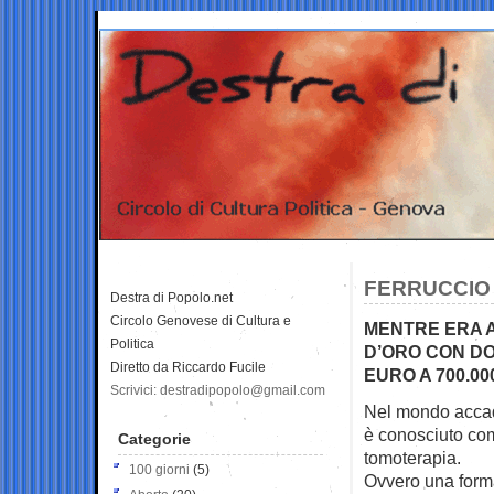
FERRUCCIO 
Destra di Popolo.net
Circolo Genovese di Cultura e
MENTRE ERA A
Politica
D’ORO CON DO
Diretto da Riccardo Fucile
EURO A 700.00
Scrivici: destradipopolo@gmail.com
Nel mondo accade
è conosciuto co
Categorie
tomoterapia.
100 giorni
(5)
Ovvero una forma