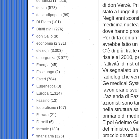
denuncia
(14.528)
di don Verzè. Pr
destra
(573)
stato a lungo il 
destradipopolo
(99)
Negli anni scorsi
Di Pietro
(101)
medicina nuclear
Diritti civili
(276)
dove hanno prose
don Gallo
(9)
Per dirla con un 
economia
(2.331)
avrebbe fatto un 
C’è di più: tra l
elezioni
(3.303)
risale al 2010, p
emergenza
(3.077)
l’attività di rist
Energia
(45)
Va segnalato un a
Esselunga
(2)
radiologiche ven
Esteri
(784)
Ge medical Syst
Eugenetica
(3)
lavori erano svol
Europa
(1.314)
L’azienda di Fazi
Fassino
(13)
azionisti sono t
federalismo
(167)
nella struttura sa
Ferrara
(21)
primario di medi
E poi Adelmo Gri
Ferretti
(6)
del ministro. Un
ferrovie
(133)
braccio destro d
finanziaria
(325)