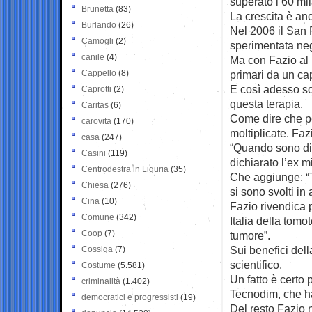
superato i 60 mil
Brunetta
(83)
La crescita è anc
Burlando
(26)
Nel 2006 il San R
Camogli
(2)
sperimentata negl
canile
(4)
Ma con Fazio al m
Cappello
(8)
primari da un cap
E così adesso son
Caprotti
(2)
questa terapia.
Caritas
(6)
Come dire che per
carovita
(170)
moltiplicate. Faz
casa
(247)
“Quando sono dive
Casini
(119)
dichiarato l’ex mi
Centrodestra in Liguria
(35)
Che aggiunge: “Tu
Chiesa
(276)
si sono svolti in
Cina
(10)
Fazio rivendica 
Comune
(342)
Italia della tomo
Coop
(7)
tumore”.
Sui benefici dell
Cossiga
(7)
scientifico.
Costume
(5.581)
Un fatto è certo 
criminalità
(1.402)
Tecnodim, che ha 
democratici e progressisti
(19)
Del resto Fazio 