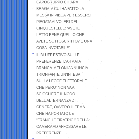
CAPOGRUPPO CHIARA
BRAGA, A CUI HA FATTO LA
MESSA IN PIEGA PER ESSERSI
PIEGATA AI VOLERI DEI
CINQUESTELLE: “AVETE
LETTO BENE QUELLO CHE
AVETE SOTTOSCRITTO? È UNA
COSA INVOTABILE”
IL BLUFF ESTIVO SULLE
PREFERENZE. L’ARMATA
BRANCA-MELONI ANNUNCIA
TRIONFANTE UN’INTESA
SULLA LEGGE ELETTORALE
CHE PERO’ NON VA A
SCIOGLIERE IL NODO
DELL’ALTERNANZA DI
GENERE, OVVERO IL TEMA
CHE HA PORTATO LE
“FRANCHE TIRATRICI” DELLA
CAMERA AD AFFOSSARE LE
PREFERENZE