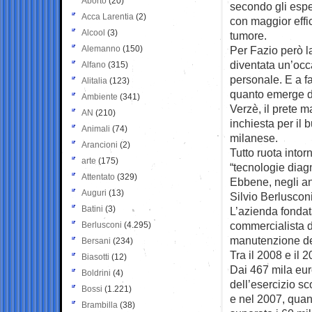
Aborto
(20)
secondo gli espe
Acca Larentia
(2)
con maggior effi
Alcool
(3)
tumore.
Alemanno
(150)
Per Fazio però l
diventata un’occ
Alfano
(315)
personale. E a f
Alitalia
(123)
quanto emerge da
Ambiente
(341)
Verzè, il prete m
AN
(210)
inchiesta per il 
Animali
(74)
milanese.
Arancioni
(2)
Tutto ruota into
arte
(175)
“tecnologie diag
Attentato
(329)
Ebbene, negli ann
Auguri
(13)
Silvio Berlusconi
Batini
(3)
L’azienda fondat
commercialista di
Berlusconi
(4.295)
manutenzione del
Bersani
(234)
Tra il 2008 e il 
Biasotti
(12)
Dai 467 mila euro
Boldrini
(4)
dell’esercizio s
Bossi
(1.221)
e nel 2007, quan
Brambilla
(38)