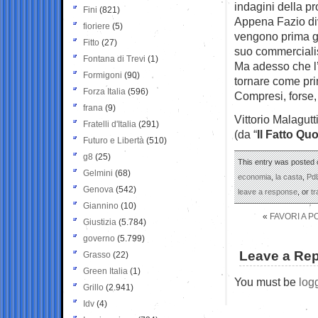
indagini della pr
Fini
(821)
Appena Fazio dive
fioriere
(5)
vengono prima gir
Fitto
(27)
suo commercialis
Fontana di Trevi
(1)
Ma adesso che l’e
Formigoni
(90)
tornare come pr
Forza Italia
(596)
Compresi, forse, 
frana
(9)
Vittorio Malagutt
Fratelli d'Italia
(291)
(da “
Il Fatto Qu
Futuro e Libertà
(510)
g8
(25)
This entry was posted 
Gelmini
(68)
economia
,
la casta
,
Pd
Genova
(542)
leave a response
, or
t
Giannino
(10)
«
FAVORI A P
Giustizia
(5.784)
governo
(5.799)
Leave a Rep
Grasso
(22)
Green Italia
(1)
You must be
log
Grillo
(2.941)
Idv
(4)