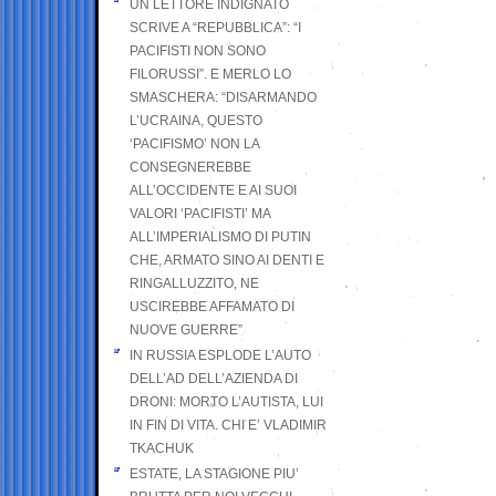
UN LETTORE INDIGNATO
SCRIVE A “REPUBBLICA”: “I
PACIFISTI NON SONO
FILORUSSI”. E MERLO LO
SMASCHERA: “DISARMANDO
L’UCRAINA, QUESTO
‘PACIFISMO’ NON LA
CONSEGNEREBBE
ALL’OCCIDENTE E AI SUOI
VALORI ‘PACIFISTI’ MA
ALL’IMPERIALISMO DI PUTIN
CHE, ARMATO SINO AI DENTI E
RINGALLUZZITO, NE
USCIREBBE AFFAMATO DI
NUOVE GUERRE”
IN RUSSIA ESPLODE L’AUTO
DELL’AD DELL’AZIENDA DI
DRONI: MORTO L’AUTISTA, LUI
IN FIN DI VITA. CHI E’ VLADIMIR
TKACHUK
ESTATE, LA STAGIONE PIU’