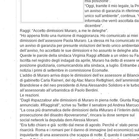
mia posizione”.
“Oggi, tramite il mio legale, la 
un avviso di garanzia in riferime
unico sull’ambiente”, continua.
informata che verrò ascoltata da
dicembre”.
Raggi: “Accetto dimissioni Muraro, a me le deleghe”.
“Ho appena finito una riunione di maggioranza. Ho comunicato ai miei co
dimissioni dell’assessore Paola Muraro. La stessa mi ha comunicato inf
un avviso di garanzia per presunte violazioni del testo unico ambiental
dell’avviso, ho accettato le sue dimissioni e ho assunto le deleghe alla
Queste le parole della sindaca Virginia Raggi affidate a un video su F
Iscritta nel registro degli indagati da aprile, Muraro ha detto di esser
posizione giudiziaria, comunicandola alla sindaca, a luglio. Entrambe 
notizia i primi di settembre in commissione Ecomafie.
L’addio di Muraro arriva dopo le dimissioni dell’ex assessore al Bilan
di gabinetto Carla Raineri, del dg Atac Marco Rettighieri, dell’amminis
Brandolese e del neo presidente di Ama Alessandro Solidoro e le turbol
all’assessorato all’urbanistica di Paolo Berdini.
Le reazioni.
“Dagli #spazzatour alle dimissioni di Muraro in piena notte. Giunta Rag
annunciato. #Raggirati”, scrive su Twitter il senatore pd Andrea Marcucc
“La cosa più drammatica delle dimissioni della #Muraro è l’interim della 
prosecuzione del disastro #poveraroma”, rincara la dose sempre sul
social network la deputata dem Alessia Morani.
“Era tutto chiaro e già scritto dal mese di agosto. Perchè e’ stato pers
risarcirà Roma e i romani per il danno di immagine (ed economico) sub
inquietante di una assessora che scappa di notte. È questo il cambiam