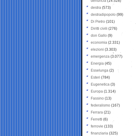
denuncia
(14.528)
destra
(573)
destradipopolo
(99)
Di Pietro
(101)
Diritti civili
(276)
don Gallo
(9)
economia
(2.331)
elezioni
(3.303)
emergenza
(3.077)
Energia
(45)
Esselunga
(2)
Esteri
(784)
Eugenetica
(3)
Europa
(1.314)
Fassino
(13)
federalismo
(167)
Ferrara
(21)
Ferretti
(6)
ferrovie
(133)
finanziaria
(325)