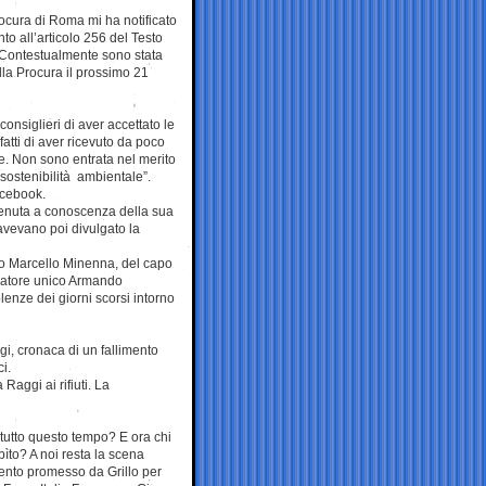
Procura di Roma mi ha notificato
nto all’articolo 256 del Testo
 “Contestualmente sono stata
lla Procura il prossimo 21
nsiglieri di aver accettato le
atti di aver ricevuto da poco
e. Non sono entrata nel merito
 sostenibilità ambientale”.
acebook.
e venuta a conoscenza della sua
avevano poi divulgato la
cio Marcello Minenna, del capo
tratore unico Armando
enze dei giorni scorsi intorno
gi, cronaca di un fallimento
i.
Raggi ai rifiuti. La
o tutto questo tempo? E ora chi
ìto? A noi resta la scena
ento promesso da Grillo per