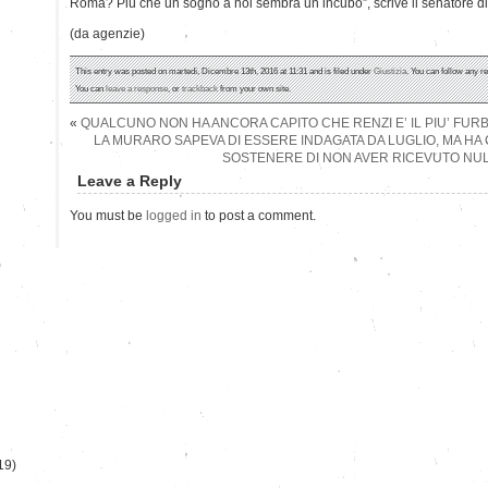
Roma? Più che un sogno a noi sembra un incubo”, scrive il senatore di 
(da agenzie)
This entry was posted on martedì, Dicembre 13th, 2016 at 11:31 and is filed under
Giustizia
. You can follow any r
You can
leave a response
, or
trackback
from your own site.
«
QUALCUNO NON HA ANCORA CAPITO CHE RENZI E’ IL PIU’ FURB
LA MURARO SAPEVA DI ESSERE INDAGATA DA LUGLIO, MA HA
SOSTENERE DI NON AVER RICEVUTO NU
Leave a Reply
You must be
logged in
to post a comment.
)
19)