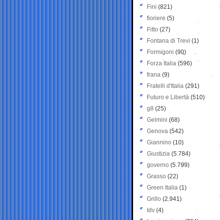
Fini
(821)
fioriere
(5)
Fitto
(27)
Fontana di Trevi
(1)
Formigoni
(90)
Forza Italia
(596)
frana
(9)
Fratelli d'Italia
(291)
Futuro e Libertà
(510)
g8
(25)
Gelmini
(68)
Genova
(542)
Giannino
(10)
Giustizia
(5.784)
governo
(5.799)
Grasso
(22)
Green Italia
(1)
Grillo
(2.941)
Idv
(4)