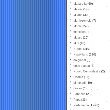
Mattarella
(60)
Meloni
(14)
Milano
(300)
Montezemolo
(7)
Monti
(357)
moschea
(11)
Musso
(10)
Muti
(10)
Napoli
(319)
Napolitano
(220)
no global
(5)
notte bianca
(3)
Nuovo Centrodestra
(2)
Obama
(11)
olimpiadi
(40)
Oliveri
(4)
Pannella
(29)
Papa
(33)
Parlamento
(1.428)