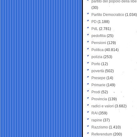
partito del popolo della libe
(30)
Partito Democratico
(1.034)
PD
(1.188)
PdL
(2.781)
pedofilia
(25)
Pensioni
(129)
Politica
(40.814)
polizia
(253)
Porto
(12)
povertà
(502)
Presepe
(14)
Primarie
(149)
Prodi
(52)
Provincia
(139)
radici e valori
(3.682)
RAI
(359)
rapine
(37)
Razzismo
(1.410)
Referendum
(200)