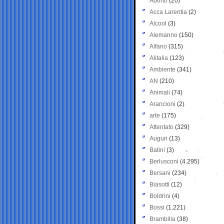
Aborto
(20)
Acca Larentia
(2)
Alcool
(3)
Alemanno
(150)
Alfano
(315)
Alitalia
(123)
Ambiente
(341)
AN
(210)
Animali
(74)
Arancioni
(2)
arte
(175)
Attentato
(329)
Auguri
(13)
Batini
(3)
Berlusconi
(4.295)
Bersani
(234)
Biasotti
(12)
Boldrini
(4)
Bossi
(1.221)
Brambilla
(38)