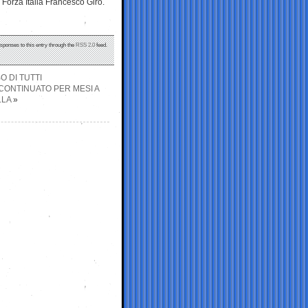
Forza Italia Francesco Giro.
esponses to this entry through the
RSS 2.0
feed.
O DI TUTTI
 CONTINUATO PER MESI A
LLA
»