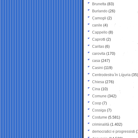
Brunetta
(83)
Burlando
(26)
Camogli
(2)
canile
(4)
Cappello
(8)
Caprotti
(2)
Caritas
(6)
carovita
(170)
casa
(247)
Casini
(119)
Centrodestra in Liguria
(35
Chiesa
(276)
Cina
(10)
Comune
(342)
Coop
(7)
Cossiga
(7)
Costume
(5.581)
criminalità
(1.402)
democratici e progressisti
(