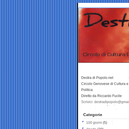
Destra di Popolo.net
Circolo Genovese di Cultura e
Politica
Diretto da Riccardo Fucile
Scrivici: destradipopolo@gma
Categorie
100 giorni
(5)