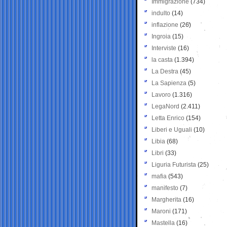
Immigrazione
(734)
indulto
(14)
inflazione
(26)
Ingroia
(15)
Interviste
(16)
la casta
(1.394)
La Destra
(45)
La Sapienza
(5)
Lavoro
(1.316)
LegaNord
(2.411)
Letta Enrico
(154)
Liberi e Uguali
(10)
Libia
(68)
Libri
(33)
Liguria Futurista
(25)
mafia
(543)
manifesto
(7)
Margherita
(16)
Maroni
(171)
Mastella
(16)