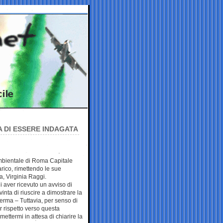
A DI ESSERE INDAGATA
ambientale di Roma Capitale
arico, rimettendo le sue
a, Virginia Raggi.
i aver ricevuto un avviso di
inta di riuscire a dimostrare la
fferma – Tuttavia, per senso di
r rispetto verso questa
ettermi in attesa di chiarire la