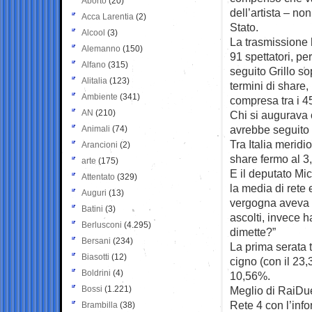
Aborto
(20)
dell’artista – non
Acca Larentia
(2)
Stato.
Alcool
(3)
La trasmissione 
Alemanno
(150)
91 spettatori, p
Alfano
(315)
seguito Grillo so
Alitalia
(123)
termini di share,
Ambiente
(341)
compresa tra i 45
AN
(210)
Chi si augurava c
avrebbe seguito 
Animali
(74)
Tra Italia meridi
Arancioni
(2)
share fermo al 3
arte
(175)
E il deputato Mic
Attentato
(329)
la media di rete
Auguri
(13)
vergogna aveva g
Batini
(3)
ascolti, invece ha
Berlusconi
(4.295)
dimette?”
Bersani
(234)
La prima serata 
Biasotti
(12)
cigno (con il 23,
Boldrini
(4)
10,56%.
Bossi
(1.221)
Meglio di RaiDue 
Rete 4 con l’inf
Brambilla
(38)