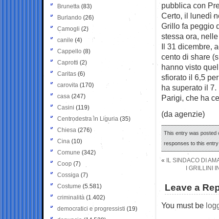
pubblica con Pre
Brunetta
(83)
Certo, il lunedì n
Burlando
(26)
Grillo fa peggio 
Camogli
(2)
stessa ora, nelle
canile
(4)
Il 31 dicembre, 
Cappello
(8)
cento di share (s
Caprotti
(2)
hanno visto quel
Caritas
(6)
sfiorato il 6,5 p
carovita
(170)
ha superato il 7.
casa
(247)
Parigi, che ha ce
Casini
(119)
(da agenzie)
Centrodestra in Liguria
(35)
Chiesa
(276)
This entry was posted 
Cina
(10)
responses to this entr
Comune
(342)
«
IL SINDACO DI AM
Coop
(7)
I GRILLINI
Cossiga
(7)
Leave a Rep
Costume
(5.581)
criminalità
(1.402)
You must be
log
democratici e progressisti
(19)