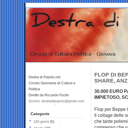
FLOP DI BEP
Destra di Popolo.net
SHARE, ANZ
Circolo Genovese di Cultura e
Politica
30.000 EURO P
Diretto da Riccardo Fucile
IMPIETOSO, S
Scrivici: destradipopolo@gmail.com
Flop per Beppe G
Categorie
Il collage delle 
che tante polemi
100 giorni
(5)
compenso che va a