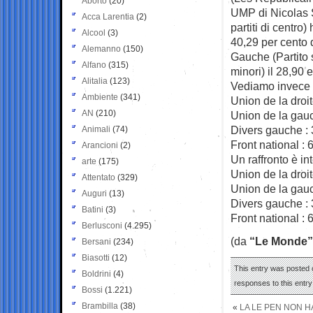
Aborto
(20)
UMP di Nicolas S
Acca Larentia
(2)
partiti di centro)
Alcool
(3)
40,29 per cento d
Alemanno
(150)
Gauche (Partito so
Alfano
(315)
minori) il 28,90 e
Alitalia
(123)
Vediamo invece i 
Ambiente
(341)
Union de la droit
AN
(210)
Union de la gauc
Divers gauche : 
Animali
(74)
Front national : 
Arancioni
(2)
Un raffronto è in
arte
(175)
Union de la droit
Attentato
(329)
Union de la gauc
Auguri
(13)
Divers gauche : 
Batini
(3)
Front national : 
Berlusconi
(4.295)
(da
“Le Monde”
Bersani
(234)
Biasotti
(12)
This entry was posted o
Boldrini
(4)
responses to this entr
Bossi
(1.221)
Brambilla
(38)
«
LA LE PEN NON H