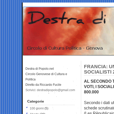
FRANCIA: U
Destra di Popolo.net
SOCIALISTI
Circolo Genovese di Cultura e
Politica
AL SECONDO T
Diretto da Riccardo Fucile
VOTI, I SOCIAL
Scrivici: destradipopolo@gmail.com
800.000
Categorie
Secondo i dati uff
schede scrutinat
100 giorni
(5)
(Les Rèpublicain