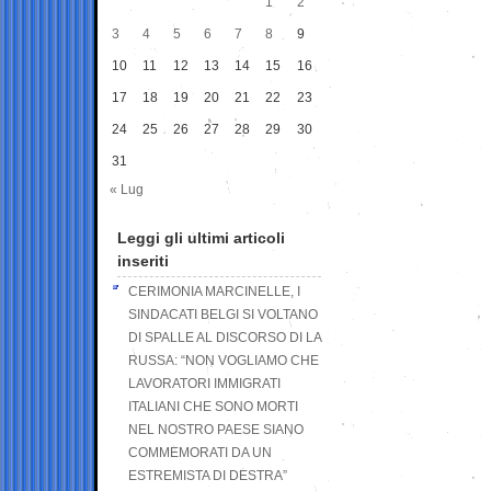
1
2
3
4
5
6
7
8
9
10
11
12
13
14
15
16
17
18
19
20
21
22
23
24
25
26
27
28
29
30
31
« Lug
Leggi gli ultimi articoli
inseriti
CERIMONIA MARCINELLE, I
SINDACATI BELGI SI VOLTANO
DI SPALLE AL DISCORSO DI LA
RUSSA: “NON VOGLIAMO CHE
LAVORATORI IMMIGRATI
ITALIANI CHE SONO MORTI
NEL NOSTRO PAESE SIANO
COMMEMORATI DA UN
ESTREMISTA DI DESTRA”