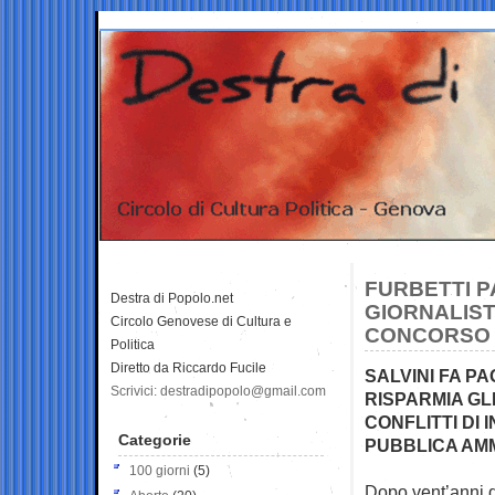
FURBETTI P
Destra di Popolo.net
GIORNALIST
Circolo Genovese di Cultura e
CONCORSO
Politica
Diretto da Riccardo Fucile
SALVINI FA PA
Scrivici: destradipopolo@gmail.com
RISPARMIA GLI
CONFLITTI DI
Categorie
PUBBLICA AM
100 giorni
(5)
Dopo vent’anni d