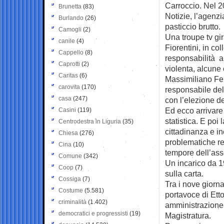
Carroccio. Nel 2
Brunetta
(83)
Notizie, l’agenzi
Burlando
(26)
pasticcio brutto.
Camogli
(2)
Una troupe tv gi
canile
(4)
Fiorentini, in c
Cappello
(8)
responsabilità a
Caprotti
(2)
violenta, alcune
Caritas
(6)
Massimiliano Ferr
carovita
(170)
responsabile del
casa
(247)
con l’elezione d
Ed ecco arrivare 
Casini
(119)
statistica. E poi
Centrodestra in Liguria
(35)
cittadinanza e i
Chiesa
(276)
problematiche re
Cina
(10)
tempore dell’ass
Comune
(342)
Un incarico da 1
Coop
(7)
sulla carta.
Cossiga
(7)
Tra i nove giorn
Costume
(5.581)
portavoce di Ett
criminalità
(1.402)
amministrazione 
democratici e progressisti
(19)
Magistratura.