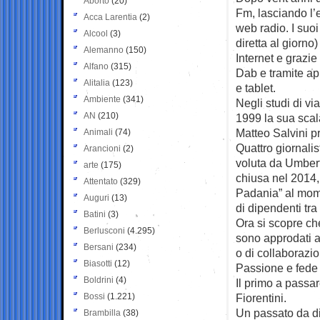
Aborto
(20)
Fm, lasciando l’
Acca Larentia
(2)
web radio. I suoi
Alcool
(3)
diretta al giorno
Alemanno
(150)
Internet e grazie
Alfano
(315)
Dab e tramite a
Alitalia
(123)
e tablet.
Ambiente
(341)
Negli studi di via
AN
(210)
1999 la sua scal
Matteo Salvini pr
Animali
(74)
Quattro giornalis
Arancioni
(2)
voluta da Umbert
arte
(175)
chiusa nel 2014, 
Attentato
(329)
Padania” al mome
Auguri
(13)
di dipendenti tra 
Batini
(3)
Ora si scopre che
Berlusconi
(4.295)
sono approdati a
Bersani
(234)
o di collaborazi
Biasotti
(12)
Passione e fede 
Boldrini
(4)
Il primo a passa
Bossi
(1.221)
Fiorentini.
Un passato da di
Brambilla
(38)