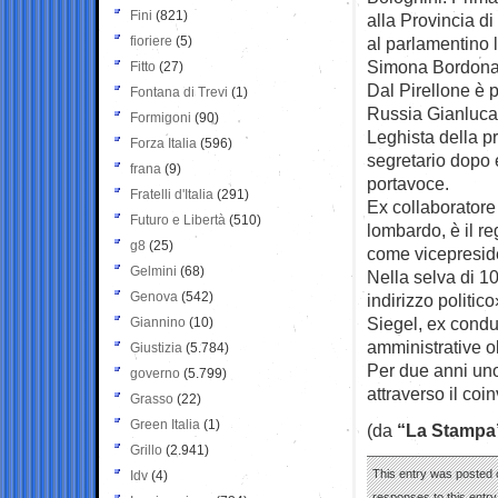
Fini
(821)
alla Provincia d
fioriere
(5)
al parlamentino 
Simona Bordonal
Fitto
(27)
Dal Pirellone è 
Fontana di Trevi
(1)
Russia Gianluca
Formigoni
(90)
Leghista della pr
Forza Italia
(596)
segretario dopo 
frana
(9)
portavoce.
Fratelli d'Italia
(291)
Ex collaboratore
Futuro e Libertà
(510)
lombardo, è il re
g8
(25)
come vicepreside
Gelmini
(68)
Nella selva di 1
Genova
(542)
indirizzo politic
Siegel, ex condut
Giannino
(10)
amministrative o
Giustizia
(5.784)
Per due anni uno
governo
(5.799)
attraverso il coi
Grasso
(22)
Green Italia
(1)
(da
“La Stampa
Grillo
(2.941)
This entry was posted 
Idv
(4)
responses to this entr