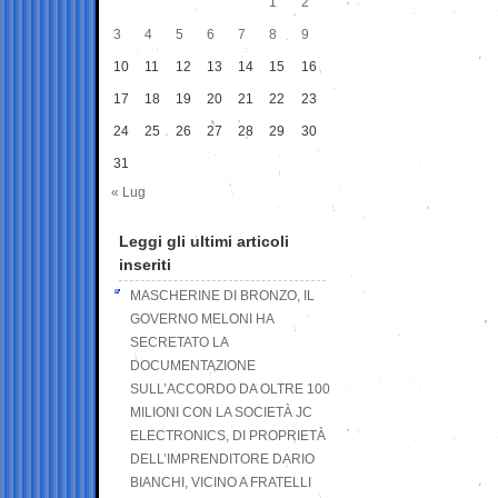
1
2
3
4
5
6
7
8
9
10
11
12
13
14
15
16
17
18
19
20
21
22
23
24
25
26
27
28
29
30
31
« Lug
Leggi gli ultimi articoli
inseriti
MASCHERINE DI BRONZO, IL
GOVERNO MELONI HA
SECRETATO LA
DOCUMENTAZIONE
SULL’ACCORDO DA OLTRE 100
MILIONI CON LA SOCIETÀ JC
ELECTRONICS, DI PROPRIETÀ
DELL’IMPRENDITORE DARIO
BIANCHI, VICINO A FRATELLI