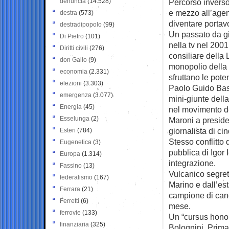
denuncia
(14.528)
Percorso inverso
e mezzo all’agenz
destra
(573)
diventare portav
destradipopolo
(99)
Un passato da gi
Di Pietro
(101)
nella tv nel 200
Diritti civili
(276)
consiliare della 
don Gallo
(9)
monopolio della 
economia
(2.331)
sfruttano le poten
elezioni
(3.303)
Paolo Guido Bass
emergenza
(3.077)
mini-giunte della
Energia
(45)
nel movimento de
Esselunga
(2)
Maroni a preside
giornalista di c
Esteri
(784)
Stesso conflitto
Eugenetica
(3)
pubblica di Igor 
Europa
(1.314)
integrazione.
Fassino
(13)
Vulcanico segret
federalismo
(167)
Marino e dall’est
Ferrara
(21)
campione di cano
Ferretti
(6)
mese.
ferrovie
(133)
Un “cursus honoru
finanziaria
(325)
Bolognini. Prima