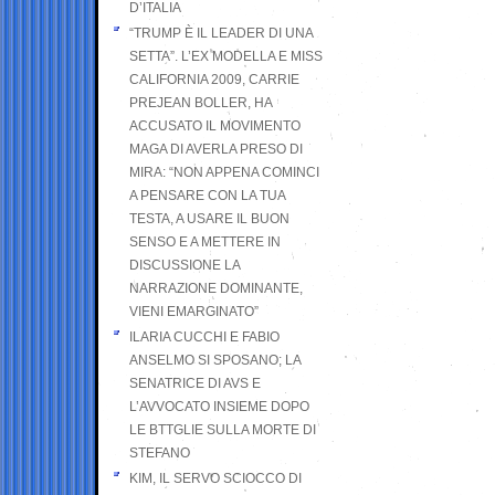
D’ITALIA
“TRUMP È IL LEADER DI UNA
SETTA”. L’EX MODELLA E MISS
CALIFORNIA 2009, CARRIE
PREJEAN BOLLER, HA
ACCUSATO IL MOVIMENTO
MAGA DI AVERLA PRESO DI
MIRA: “NON APPENA COMINCI
A PENSARE CON LA TUA
TESTA, A USARE IL BUON
SENSO E A METTERE IN
DISCUSSIONE LA
NARRAZIONE DOMINANTE,
VIENI EMARGINATO”
ILARIA CUCCHI E FABIO
ANSELMO SI SPOSANO; LA
SENATRICE DI AVS E
L’AVVOCATO INSIEME DOPO
LE BTTGLIE SULLA MORTE DI
STEFANO
KIM, IL SERVO SCIOCCO DI