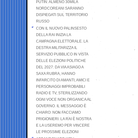
PUTIN: ALMENO 30MILA
NORDCOREANI SARANNO
DISPIEGATI SUL TERRITORIO
RUSSO
CON IL NUOVO PALINSESTO
DELLA RAI INIZIA LA
CAMPAGNA ELETTORALE. LA
DESTRA MILITARIZZA IL
SERVIZIO PUBBLICO IN VISTA
DELLE ELEZIONI POLITICHE
DEL 2027: DA VIA ASIAGO A
SAXA RUBRA, HANNO
INFARCITO DI AMANTI, AMICI E
PERSONAGGI IMPROBABILI
RADIO E TV, STERILIZZANDO
OGNI VOCE NON ORGANICA AL
GOVERNO. IL MESSAGGIO È
CHIARO: NON FACCIAMO
PRIGIONIERI. LA RAI È NOSTRA
E LA USEREMO PER VINCERE
LE PROSSIME ELEZIONI